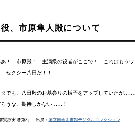
家役、市原隼人殿について
ああ！ 市原殿！ 主演級の役者がここで！ これはもうワ
！ セクシー八田だ！！
スタでも、八田殿のお墓参りの様子をアップしていたが……
だろうな。期待しかない……！
前賢故実 巻第8』 出展：
国立国会図書館デジタルコレクション