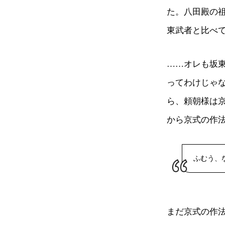
た。八田殿の
東武者と比べ
……オレも坂
ってわけじゃ
ら、頼朝様は
から京式の作
ふむう、
まだ京式の作