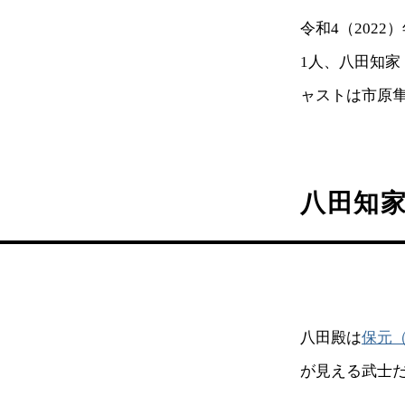
令和4（202
1人、八田知家
ャストは市原
八田知
八田殿は
保元
が見える武士