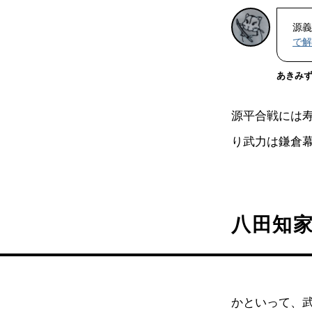
源義
で解
あきみ
源平合戦には寿
り武力は鎌倉
八田知
かといって、