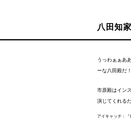
八田知
うっわぁぁあ
ーな八田殿だ
市原殿はイン
演じてくれる
アイキャッチ：『