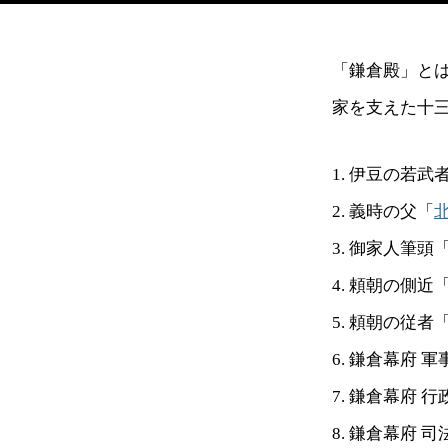
「鎌倉殿」と
家を支えた十三
1. 伊豆の若武
2. 義時の父「
3. 御家人筆頭
4. 頼朝の側近
5. 頼朝の従者
6. 鎌倉幕府 
7. 鎌倉幕府 
8. 鎌倉幕府 