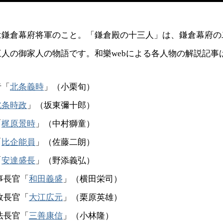
は鎌倉幕府将軍のこと。「鎌倉殿の十三人」は、鎌倉幕府の
人の御家人の物語です。和樂webによる各人物の解説記事
者「
北条義時
」（小栗旬）
北条時政
」（坂東彌十郎）
「
梶原景時
」（中村獅童）
「
比企能員
」（佐藤二朗）
「
安達盛長
」（野添義弘）
軍事長官「
和田義盛
」（横田栄司）
行政長官「
大江広元
」（栗原英雄）
司法長官「
三善康信
」（小林隆）