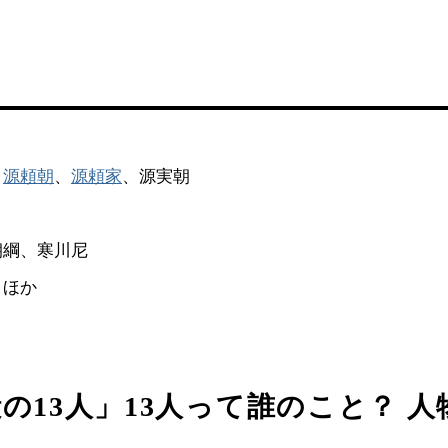
物
、
源頼朝
、
源頼家
、源実朝
朝綱、寒川尼
、ほか
の13人」13人って誰のこと？ 人