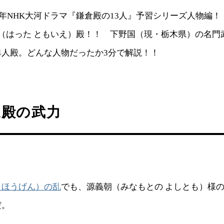
2）年NHK大河ドラマ『鎌倉殿の13人』予習シリーズ人物編！
（はった ともいえ）殿！！ 下野国（現・栃木県）の名門
隼人殿。どんな人物だったか3分で解説！！
家殿の武力
（ほうげん）の乱
でも、源義朝（みなもとの よしとも）様
だ。