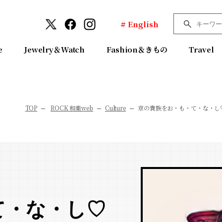
# English
e
Jewelry＆Watch
Fashion＆きもの
Travel
TOP
ROCK 和樂web
Culture
京の貴族をお・も・て・な・し
て・な・し♡