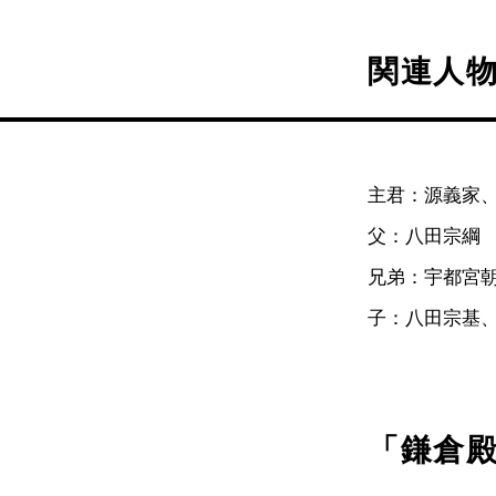
関連人
主君：源義家
父：八田宗綱
兄弟：宇都宮
子：八田宗基
「鎌倉殿