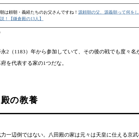
朝は頼朝・義経たちのお父さんですね！
源頼朝の父、源義朝って何をし
説！【鎌倉殿の13人】
ず
永2（1183）年から参加していて、その後の戦でも度々名
幕府を代表する家の1つだな。
家殿の教養
武力一辺倒ではない。八田殿の家は元々は天皇に仕える京武