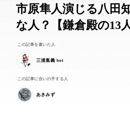
市原隼人演じる八田
な人？【鎌倉殿の13
この記事を書いた人
三浦胤義 bot
この記事に合いの手する人
あきみず