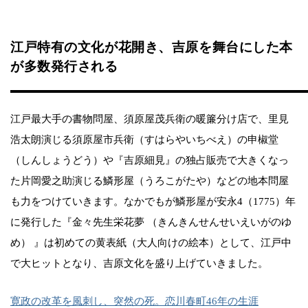
江戸特有の文化が花開き、吉原を舞台にした本
が多数発行される
江戸最大手の書物問屋、須原屋茂兵衛の暖簾分け店で、里見
浩太朗演じる須原屋市兵衛（すはらやいちべえ）の申椒堂
（しんしょうどう）や『吉原細見』の独占販売で大きくなっ
た片岡愛之助演じる鱗形屋（うろこがたや）などの地本問屋
も力をつけていきます。なかでもが鱗形屋が安永4（1775）年
に発行した『金々先生栄花夢 （きんきんせんせいえいがのゆ
め） 』は初めての黄表紙（大人向けの絵本）として、江戸中
で大ヒットとなり、吉原文化を盛り上げていきました。
寛政の改革を風刺し、突然の死。恋川春町46年の生涯