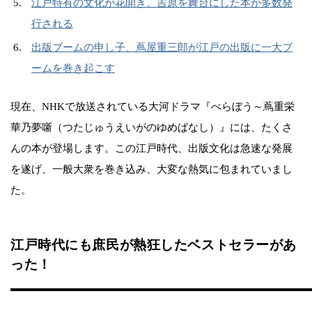
江戸特有の文化が花開き、吉原を舞台にした本が多数発
行される
出版ブームの申し子、蔦屋重三郎が江戸の出版に一大ブ
ームを巻き起こす
現在、NHKで放送されている大河ドラマ『べらぼう～蔦重栄
華乃夢噺（つたじゅうえいがのゆめばなし）』には、たくさ
んの本が登場します。この江戸時代、出版文化は急速な発展
を遂げ、一般大衆を巻き込み、大変な熱気に包まれていまし
た。
江戸時代にも庶民が熱狂したベストセラーがあ
った！