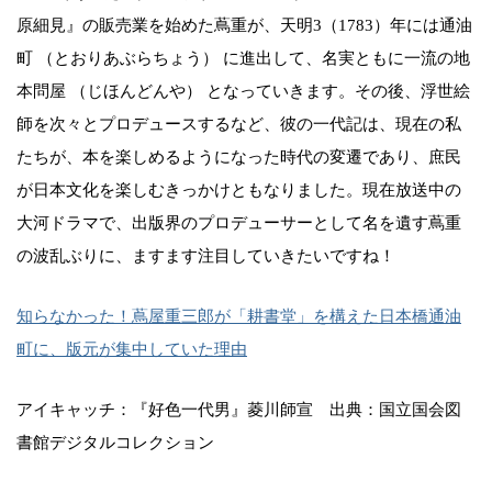
原細見』の販売業を始めた蔦重が、天明3（1783）年には通油
町 （とおりあぶらちょう） に進出して、名実ともに一流の地
本問屋 （じほんどんや） となっていきます。その後、浮世絵
師を次々とプロデュースするなど、彼の一代記は、現在の私
たちが、本を楽しめるようになった時代の変遷であり、庶民
が日本文化を楽しむきっかけともなりました。現在放送中の
大河ドラマで、出版界のプロデューサーとして名を遺す蔦重
の波乱ぶりに、ますます注目していきたいですね！
知らなかった！蔦屋重三郎が「耕書堂」を構えた日本橋通油
町に、版元が集中していた理由
アイキャッチ：『好色一代男』菱川師宣 出典：国立国会図
書館デジタルコレクション