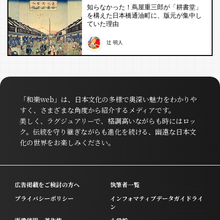
知らなかった！蔦屋重三郎が「耕書堂」
を構えた日本橋通油町に、版元が集中し
ていた理由
辻 明人
「和樂web」は、日本文化の多様で奥深い魅力をわかりや
すく、さまざまな角度から紹介するメディアです。
美しく、ラグジュアリーで、格調高いながらも時にはロッ
ク。伝統を守り継ぎながらも進化を続ける、幽遠な日本文
化の世界をお楽しみください。
広告掲載をご検討の方へ
執筆者一覧
プライバシーポリシー
インフォマティブデータガイドライ
ン