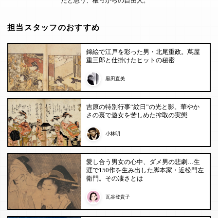
だと思う、根っからの自由人。
担当スタッフのおすすめ
錦絵で江戸を彩った男・北尾重政。蔦屋
重三郎と仕掛けたヒットの秘密
黒田直美
吉原の特別行事“紋日”の光と影。華やか
さの裏で遊女を苦しめた搾取の実態
小林明
愛し合う男女の心中、ダメ男の悲劇…生
涯で150作を生み出した脚本家・近松門左
衛門。その凄さとは
瓦谷登貴子