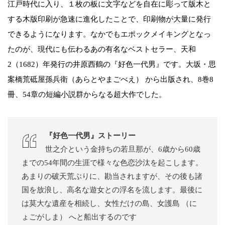
江戸時代に入り、１枚の板に文字などを自在に彫って版木と
する木版印刷が急速に進化したことで、印刷物が大量に発行
できるようになります。なかでもエポックメイキングとなっ
たのが、現代にも伝わるあの有名なベストセラー、天和
2（1682）年発行の井原西鶴の『好色一代男』です。大坂・思
案橋荒砥屋孫兵衛（あらとやまごべえ） から出版され、8巻8
冊、54章の短編小説群からなる超大作でした。
『好色一代男』ストーリー
世之介という金持ちの若旦那が、6歳から60歳
までの54年間の生涯で様々な色恋沙汰を起こします。
あまりの破天荒ぶりに、勘当されますが、その後も諸
国を放浪し、高名な遊女との浮名を流します。最後に
は莫大な遺産を相続し、女性だけの島、女護島 （に
ょごがしま） へと船出するのです