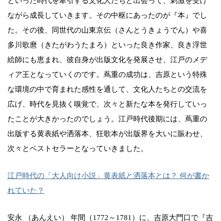
といった時代を牽引する文化人たちと出会って、刺激を受け
ながら成長していきます。その中枢にあったのが『本』でし
た。その後、同世代の山東京伝（さんとうきょうでん）や喜
多川歌麿（きたがわうたまろ）といった良き作家、良き浮世
絵師にも恵まれ、彼自身が出版文化を発展させ、江戸のメデ
ィア王となっていくのです。蔦重の成功は、吉原という特殊
な環境の中で育まれた感性を通して、文化人たちとの交流を
広げ、時代を見抜く嗅覚で、次々と新たな本を発行していっ
たことが大きかったのでしょう。江戸時代後期には、蔦重の
出版する黄表紙や洒落本、狂歌本が出版界を大いに賑わせ、
次々とベストセラーとなっていきました。
江戸時代の「大人向け小説」黄表紙と洒落本とは？ 何が書か
れていた？
安永 （あんえい） 年間（1772～1781）に、吉原大門口で『吉