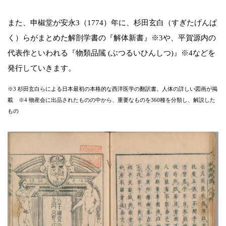
また、申椒堂が安永3（1774）年に、杉田玄白（すぎたげんぱ
く）らがまとめた解剖学書の『解体新書』※3や、平賀源内の
代表作といわれる『物類品隲 (ぶつるいひんしつ)』※4などを
発行していきます。
※3 杉田玄白らによる日本最初の本格的な西洋医学の翻訳書。人体の詳しい図画が掲
載 ※4 物産会に出品されたものの中から、重要なものを360種を分類し、解説した
もの