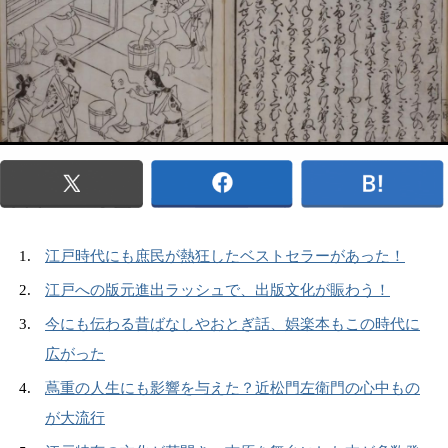
江戸時代にも庶民が熱狂したベストセラーがあった！
江戸への版元進出ラッシュで、出版文化が賑わう！
今にも伝わる昔ばなしやおとぎ話、娯楽本もこの時代に
広がった
蔦重の人生にも影響を与えた？近松門左衛門の心中もの
が大流行