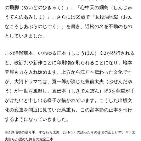
の飛脚（めいどのひきゃく）』、『心中天の綱島（しんじゅ
うてんのあみしま）』、さらには69歳で『女殺油地獄（おん
なころしあぶらのじごく）』を書き、近松の名を不動のもの
としていきました。
この浄瑠璃本、いわゆる正本（しょうほん）※2が発行される
と、改訂判や新作ごとに印刷物が刷られることになり、地本
問屋も力を入れ始めます。上方から江戸へ伝わった文化です
が、大河ドラマでは、寛一郎が演じた豊前太夫（ぶぜんだゆ
う）が一世を風靡し、直伝本（じきでんぼん）※3を蔦重が手
がけたいと申し出る様子が描かれています。こうした出版文
化の変遷を間近に見ていた蔦重も、この富本節の正本を刊行
するようになっていきました。
※2 浄瑠璃の語り手、すなわち太夫〈たゆう〉の語ったそのままの正しい本。※3 太
夫自らが認めた舞台の完全正本