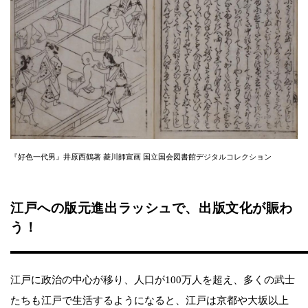
『好色一代男』井原西鶴著 菱川師宣画 国立国会図書館デジタルコレクション
江戸への版元進出ラッシュで、出版文化が賑わ
う！
江戸に政治の中心が移り、人口が100万人を超え、多くの武士
たちも江戸で生活するようになると、江戸は京都や大坂以上