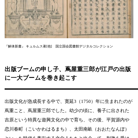
『解体新書』 キュルムス著[他] 国立国会図書館デジタルコレクション
出版ブームの申し子、蔦屋重三郎が江戸の出版
に一大ブームを巻き起こす
出版文化が急成長する中で、寛延3（1750）年に生まれたのが
蔦重こと、蔦屋重三郎でした。幼少の頃に、養子に出された
吉原という特異な遊興文化の中で育ち、その後、平賀源内や
恋川春町（こいかわはるまち）、太田南畝（おおたなんぽ）