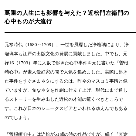
蔦重の人生にも影響を与えた？近松門左衛門の
心中ものが大流行
元禄時代（1680～1709）、一世を風靡した浄瑠璃により、浄
瑠璃本も江戸の出版文化の発展に貢献しました。中でも、元
禄16（1703）年に大坂で起きた心中事件を元に書いた『曽根
崎心中』が素人愛好家の間で人気を集めました。実際に起き
た事件をすぐさまネタにするのは、昨今のマスコミ事情と似
ていますが、旬なネタを作劇に仕立て上げ、現代にまで通じ
るストーリーを生み出した近松の才能の驚くべきところで
す。これが日本のシェークスピアといわれるゆえんでもある
のでしょう。
『曽根崎心中』は近松が51歳の時の作品ですが、続く『冥途