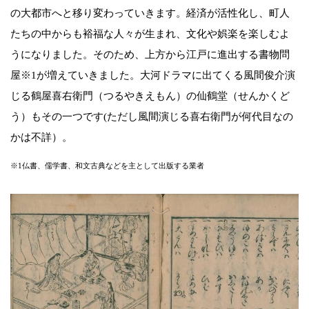
の大都市へと移り変わっていきます。経済が活性化し、町人
たちの中からも裕福な人々が生まれ、文化や娯楽を楽しむよ
うになりました。そのため、上方から江戸に進出する書物問
屋※1が増えていきました。大河ドラマに出てくる風間俊介演
じる鶴屋喜右衛門（つるやきえもん）の仙鶴堂（せんかくど
う）もその一つです(ただし風間演じる喜右衛門が何代目なの
かは不詳）。
※1仏書、儒学書、和文古典などを主として出版する業者