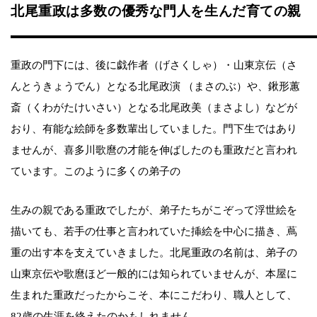
北尾重政は多数の優秀な門人を生んだ育ての親
重政の門下には、後に戯作者（げさくしゃ）・山東京伝（さ
んとうきょうでん）となる北尾政演 （まさのぶ）や、鍬形蕙
斎（くわがたけいさい）となる北尾政美（まさよし）などが
おり、有能な絵師を多数輩出していました。門下生ではあり
ませんが、喜多川歌麿の才能を伸ばしたのも重政だと言われ
ています。このように多くの弟子の
生みの親である重政でしたが、弟子たちがこぞって浮世絵を
描いても、若手の仕事と言われていた挿絵を中心に描き、蔦
重の出す本を支えていきました。北尾重政の名前は、弟子の
山東京伝や歌麿ほど一般的には知られていませんが、本屋に
生まれた重政だったからこそ、本にこだわり、職人として、
82歳の生涯を終えたのかもしれません。