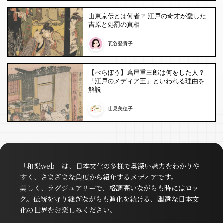
山東京伝とは何者？ 江戸の奇才が愛した
吉原と処罰の真相
瓦谷登貴子
【べらぼう】蔦屋重三郎は何をした人？
「江戸のメディア王」といわれる理由を
解説
山見美穂子
「和樂web」は、日本文化の多様で奥深い魅力をわかりや
すく、さまざまな角度から紹介するメディアです。
美しく、ラグジュアリーで、格調高いながらも時にはロッ
ク。伝統を守り継ぎながらも進化を続ける、幽遠な日本文
化の世界をお楽しみください。