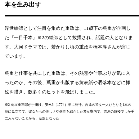
本を生み出す
浮世絵師として注目を集めた重政は、11歳下の蔦重が企画し
た『一目千本』※2の絵師として抜擢され、話題の人となりま
す。大河ドラマでは、若かりし頃の重政を橋本淳さんが演じ
ています。
蔦重と仕事を共にした重政は、その熱意や仕事ぶりが気に入
ったのか、その後、蔦重が出版する黄表紙や洒落本などに挿
絵を描き、数多くのヒットを飛ばしました。
※2 蔦屋重三郎が手掛け、安永3（1774）年に発行。吉原の遊女一人ひとりを1本の
花に見立てて、彼女たちの美しさや個性を紹介した遊女案内で、吉原の妓楼でしか手
に入らないことから、話題となった