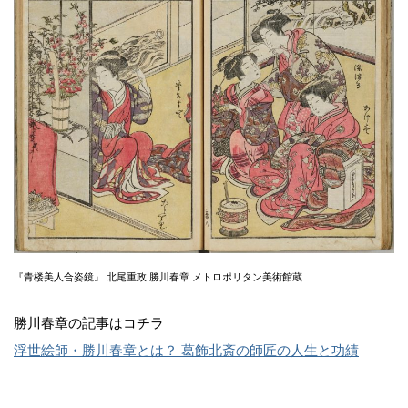
『青楼美人合姿鏡』 北尾重政 勝川春章 メトロポリタン美術館蔵
勝川春章の記事はコチラ
浮世絵師・勝川春章とは？ 葛飾北斎の師匠の人生と功績