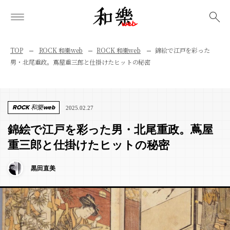
検索
TOP
ROCK 和樂web
ROCK 和樂web
錦絵で江戸を彩った
男・北尾重政。蔦屋重三郎と仕掛けたヒットの秘密
ROCK 和樂web
2025.02.27
錦絵で江戸を彩った男・北尾重政。蔦屋
重三郎と仕掛けたヒットの秘密
黒田直美