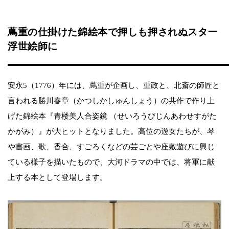
蔦重の仕掛けた錦絵本で押しも押されぬスター
浮世絵師に
安永5（1776）年には、蔦重が企画し、重政と、北斎の師匠と
言われる勝川春章（かつしかしゅんしょう）の共作で作り上
げた錦絵本『青楼美人合姿鏡 （せいろうびじんあわせすがた
かがみ）』が大ヒットとなりました。高位の遊女たちが、琴
や書画、歌、香合、すごろくなどの芸ごとや座敷遊びに興じ
ている様子を描いたもので、大河ドラマの中では、将軍に献
上する本として登場します。