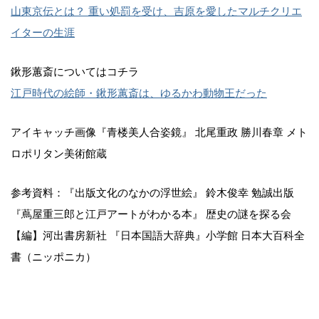
山東京伝とは？ 重い処罰を受け、吉原を愛したマルチクリエ
イターの生涯
鍬形蕙斎についてはコチラ
江戸時代の絵師・鍬形蕙斎は、ゆるかわ動物王だった
アイキャッチ画像『青楼美人合姿鏡』 北尾重政 勝川春章 メト
ロポリタン美術館蔵
参考資料：『出版文化のなかの浮世絵』 鈴木俊幸 勉誠出版
『蔦屋重三郎と江戸アートがわかる本』 歴史の謎を探る会
【編】河出書房新社 『日本国語大辞典』小学館 日本大百科全
書（ニッポニカ）