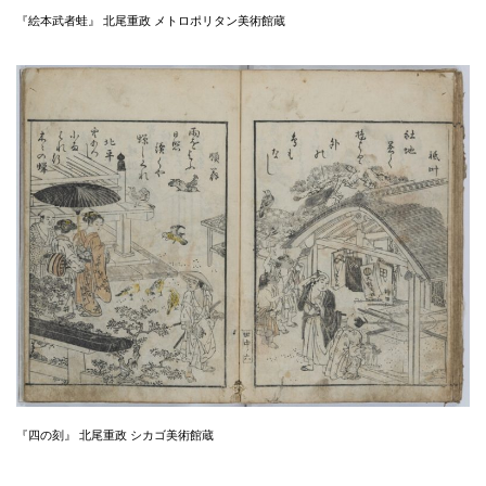
『絵本武者蛙』 北尾重政 メトロポリタン美術館蔵
『四の刻』 北尾重政 シカゴ美術館蔵