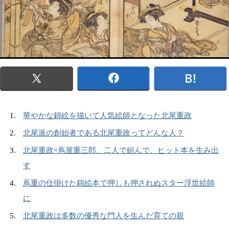
華やかな錦絵を描いて人気絵師となった北尾重政
北尾派の創始者である北尾重政ってどんな人？
北尾重政×蔦屋重三郎。二人で組んで、ヒット本を生み出
す
蔦重の仕掛けた錦絵本で押しも押されぬスター浮世絵師
に
北尾重政は多数の優秀な門人を生んだ育ての親