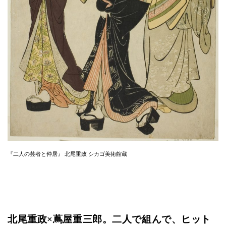
『二人の芸者と仲居』 北尾重政 シカゴ美術館蔵
北尾重政×蔦屋重三郎。二人で組んで、ヒット