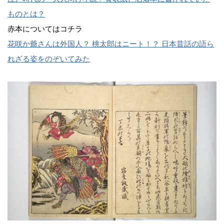
ものとは？
赤本についてはコチラ
花咲か爺さんは外国人？ 桃太郎はニート！？ 日本昔話の語ら
れざる姿をのぞいてみた