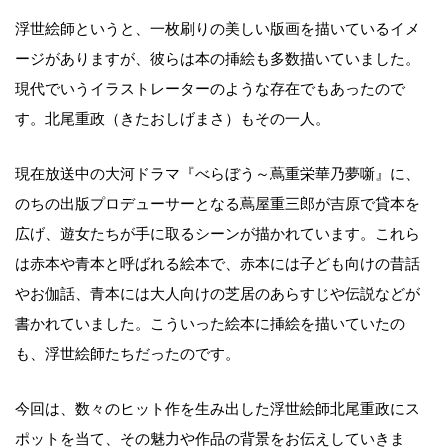
浮世絵師というと、一枚刷りの美しい版画を描いているイメ
ージがありますが、彼らは本の挿絵も多数描いていました。
現代でいうイラストレーターのような存在でもあったので
す。北尾重政（きたおしげまさ）もその一人。
現在放送中の大河ドラマ『べらぼう～蔦重栄華乃夢噺』に、
のちの出版プロデューサーとなる蔦屋重三郎が吉原で貸本を
広げ、遊女たちが手に取るシーンが描かれています。これら
は赤本や青本と呼ばれる絵本で、赤本には子ども向けの昔話
やお伽話、青本には大人向けの芝居のあらすじや伝説などが
書かれていました。こういった絵本に挿絵を描いていたの
も、浮世絵師たちだったのです。
今回は、数々のヒット作を生み出した浮世絵師北尾重政にス
ポットを当て、その魅力や作品の背景をお伝えしていきま