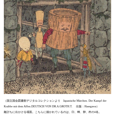
（国立国会図書館デジタルコレクションより Japanische Märchen. Der Kampf der
Krabbe mit dem Affen.DEUTSCH VON DR.A.GROTH.T. 出版：Hasegawa）
敵討ちに出かける場面。こちらに描かれているのは、臼、蜂、卵、杵の4名。