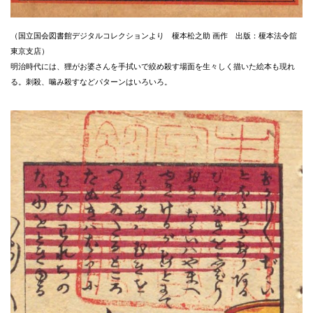
（国立国会図書館デジタルコレクションより 榎本松之助 画作 出版：榎本法令舘
東京支店）
明治時代には、狸がお婆さんを手拭いで絞め殺す場面を生々しく描いた絵本も現れ
る。刺殺、噛み殺すなどパターンはいろいろ。