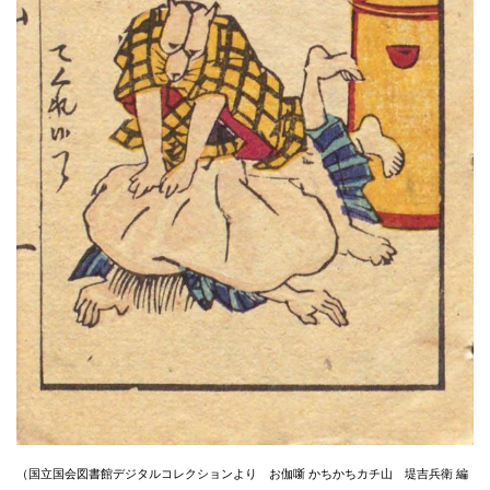
（国立国会図書館デジタルコレクションより お伽噺 かちかちカチ山 堤吉兵衛 編