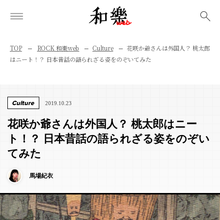
検索
TOP
ROCK 和樂web
Culture
花咲か爺さんは外国人？ 桃太郎
はニート！？ 日本昔話の語られざる姿をのぞいてみた
Culture
2019.10.23
花咲か爺さんは外国人？ 桃太郎はニー
ト！？ 日本昔話の語られざる姿をのぞい
てみた
馬場紀衣