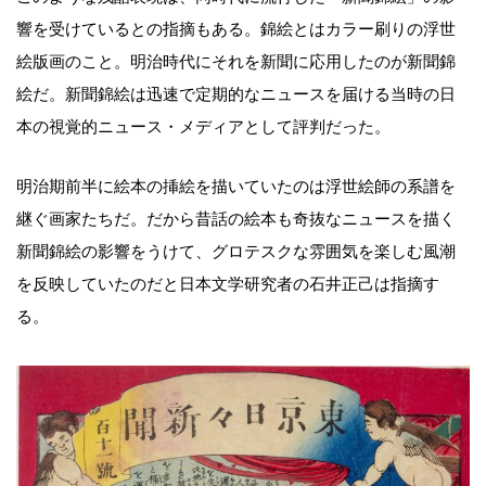
響を受けているとの指摘もある。錦絵とはカラー刷りの浮世
絵版画のこと。明治時代にそれを新聞に応用したのが新聞錦
絵だ。新聞錦絵は迅速で定期的なニュースを届ける当時の日
本の視覚的ニュース・メディアとして評判だった。
明治期前半に絵本の挿絵を描いていたのは浮世絵師の系譜を
継ぐ画家たちだ。だから昔話の絵本も奇抜なニュースを描く
新聞錦絵の影響をうけて、グロテスクな雰囲気を楽しむ風潮
を反映していたのだと日本文学研究者の石井正己は指摘す
る。