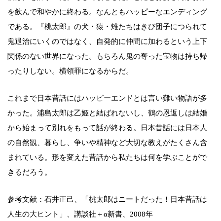
を飲んで和やかに終わる。なんともハッピーなエンディング
である。『桃太郎』の犬・猿・雉たちはきび団子につられて
鬼退治にいくのではなく、自発的に仲間に加わるという上下
関係のない世界になった。もちろん鬼の奪った宝物は持ち帰
ったりしない。横領罪になるからだ。
これまで日本昔話にはハッピーエンドとは言い難い物語が多
かった。浦島太郎は乙姫と結ばれないし、鶴の恩返しは結婚
から始まって別れをもって話が終わる。日本昔話には日本人
の自然観、暮らし、争いや精神など大切な教えがたくさん含
まれている。形を変えた昔話から私たちは何を学ぶことがで
きるだろう。
参考文献：石井正己、「桃太郎はニートだった！日本昔話は
人生の大ヒント」、講談社＋α新書、2008年