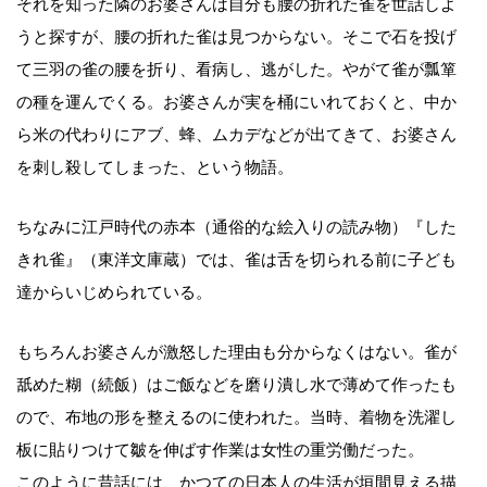
それを知った隣のお婆さんは自分も腰の折れた雀を世話しよ
うと探すが、腰の折れた雀は見つからない。そこで石を投げ
て三羽の雀の腰を折り、看病し、逃がした。やがて雀が瓢箪
の種を運んでくる。お婆さんが実を桶にいれておくと、中か
ら米の代わりにアブ、蜂、ムカデなどが出てきて、お婆さん
を刺し殺してしまった、という物語。
ちなみに江戸時代の赤本（通俗的な絵入りの読み物）『した
きれ雀』（東洋文庫蔵）では、雀は舌を切られる前に子ども
達からいじめられている。
もちろんお婆さんが激怒した理由も分からなくはない。雀が
舐めた糊（続飯）はご飯などを磨り潰し水で薄めて作ったも
ので、布地の形を整えるのに使われた。当時、着物を洗濯し
板に貼りつけて皺を伸ばす作業は女性の重労働だった。
このように昔話には、かつての日本人の生活が垣間見える描