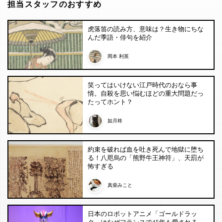
担当スタッフのおすすめ
虎落笛の読み方、意味は？生き物にちな
んだ季語・俳句を紹介
岡本 利英
笑ってはいけない江戸時代のおなら事
情。自殺を思い悩むほどの重大問題だっ
たってホント？
如月柊
約束を破れば血を吐き死んで地獄に堕ち
る！八咫烏の「熊野牛王神符」、天罰が
怖すぎる
真柴みこと
日本のロボットアニメ「ゴールドラッ