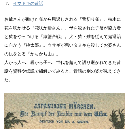
イマドキの昔話
お爺さんが助けた雀から恩返しされる『舌切り雀』。枯木に
花を咲かせる『花咲か爺さん』。母を殺された子蟹が協力者
と猿をやっつける『猿蟹合戦』。犬・猿・雉を従えて鬼退治
に向かう『桃太郎』。ウサギが悪いタヌキを殺してお婆さん
の仇をとる『かちかち山』。
人から人へ、親から子へ、世代を超えて語り継がれてきた昔
話を資料や伝説で紐解いてみると、昔話の別の姿が見えてき
た。