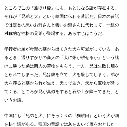
ところでこの『雁取り爺』にも、もとになる話が存在する。
それが『兄弟と犬』という韓国に伝わる昔話だ。日本の昔話
では定番の悪いお爺さんと善いお爺さんに代わって、一組の
対称的な性格の兄弟が登場する。あらすじはこうだ。
孝行者の弟が母親の墓から出てきた犬を可愛がっている。あ
るとき、通りすがりの商人の「犬に畑が耕せるか」という賭
けに勝った弟は商人の荷物をもらう。一方、兄は失敗し畑を
とられてしまった。兄は腹を立て、犬を殺してしまう。弟が
犬を葬ると墓から竹が生え、天まで届き、天から宝物が降っ
てくる。ところが兄が真似をすると石や土が降ってきた、と
いうお話。
中国にも『兄弟と犬』にそっくりの『狗耕田』という犬が畑
を耕す話がある。韓国の昔話では灰をまいて雁をおとした