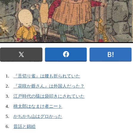
『舌切り雀』は腰も折られていた
『花咲か爺さん』は外国人だった？
江戸時代の猿は袋叩きにされていた
桃太郎はなまけ者ニート
かちかち山はグロかった
昔話と錦絵