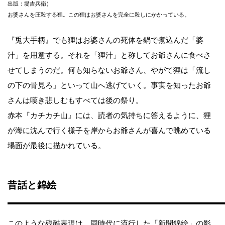
出版：堤吉兵衛）
お婆さんを圧殺する狸。この狸はお婆さんを完全に殺しにかかっている。
『兎大手柄』でも狸はお婆さんの死体を鍋で煮込んだ「婆
汁」を用意する。それを「狸汁」と称してお爺さんに食べさ
せてしまうのだ。何も知らないお爺さん、やがて狸は「流し
の下の骨見ろ」といって山へ逃げていく。事実を知ったお爺
さんは嘆き悲しむもすべては後の祭り。
赤本『カチカチ山』には、読者の気持ちに答えるように、狸
が海に沈んで行く様子を岸からお爺さんが喜んで眺めている
場面が最後に描かれている。
昔話と錦絵
このような残酷表現は、同時代に流行した「新聞錦絵」の影