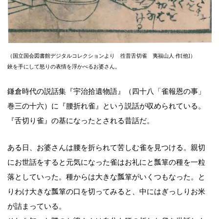
（国立国会図書館デジタルコレクションより 徃昔舌切雀 夷福山人 作[他]）
鋏を手にして怒りの表情を浮かべるお婆さん。
鎌倉時代の説話集『宇治拾遺物語』（四十八「雀報恩の事」
巻三の十六）に『腰折れ雀』という説話が収められている。
『舌切り雀』の基になったとされる昔話だ。
ある日、お婆さんは腰を折られて苦しむ雀を見つける。親切
にお世話をすると元気になった雀はお礼にと瓢箪の種を一粒
落としていった。種からは大きな瓢箪がいくつもなった。と
りわけ大きな瓢箪の口を切ってみると、中にはぎっしりお米
が詰まっている。