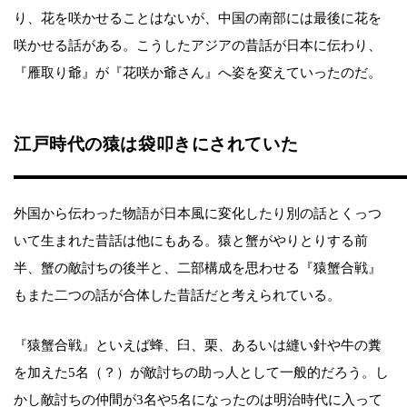
り、花を咲かせることはないが、中国の南部には最後に花を
咲かせる話がある。こうしたアジアの昔話が日本に伝わり、
『雁取り爺』が『花咲か爺さん』へ姿を変えていったのだ。
江戸時代の猿は袋叩きにされていた
外国から伝わった物語が日本風に変化したり別の話とくっつ
いて生まれた昔話は他にもある。猿と蟹がやりとりする前
半、蟹の敵討ちの後半と、二部構成を思わせる『猿蟹合戦』
もまた二つの話が合体した昔話だと考えられている。
『猿蟹合戦』といえば蜂、臼、栗、あるいは縫い針や牛の糞
を加えた5名（？）が敵討ちの助っ人として一般的だろう。し
かし敵討ちの仲間が3名や5名になったのは明治時代に入って