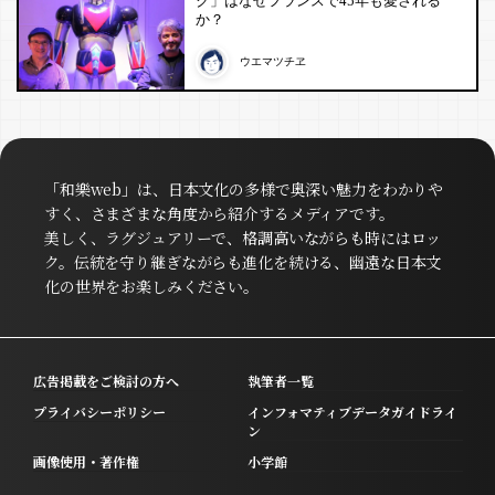
ク」はなぜフランスで45年も愛される
か？
ウエマツチヱ
「和樂web」は、日本文化の多様で奥深い魅力をわかりや
すく、さまざまな角度から紹介するメディアです。
美しく、ラグジュアリーで、格調高いながらも時にはロッ
ク。伝統を守り継ぎながらも進化を続ける、幽遠な日本文
化の世界をお楽しみください。
広告掲載をご検討の方へ
執筆者一覧
プライバシーポリシー
インフォマティブデータガイドライ
ン
画像使用・著作権
小学館