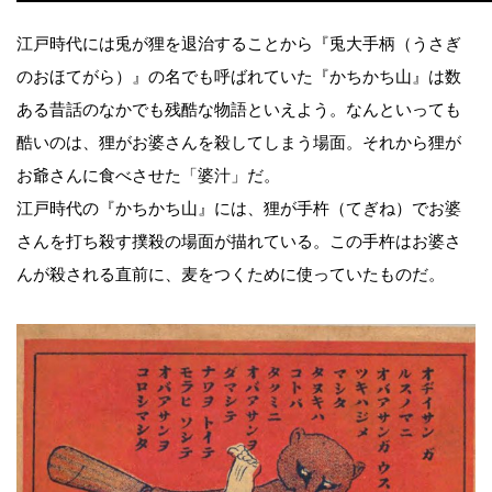
江戸時代には兎が狸を退治することから『兎大手柄（うさぎ
のおほてがら）』の名でも呼ばれていた『かちかち山』は数
ある昔話のなかでも残酷な物語といえよう。なんといっても
酷いのは、狸がお婆さんを殺してしまう場面。それから狸が
お爺さんに食べさせた「婆汁」だ。
江戸時代の『かちかち山』には、狸が手杵（てぎね）でお婆
さんを打ち殺す撲殺の場面が描れている。この手杵はお婆さ
んが殺される直前に、麦をつくために使っていたものだ。