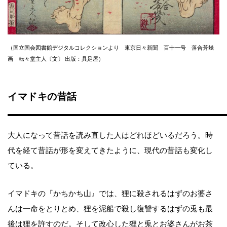
（国立国会図書館デジタルコレクションより 東京日々新聞 百十一号 落合芳幾
画 転々堂主人〔文〕 出版：具足屋）
イマドキの昔話
大人になって昔話を読み直した人はどれほどいるだろう。時
代を経て昔話が形を変えてきたように、現代の昔話も変化し
ている。
イマドキの『かちかち山』では、狸に殺されるはずのお婆さ
んは一命をとりとめ、狸を泥船で殺し復讐するはずの兎も最
後は狸を許すのだ。そして改心した狸と兎とお婆さんがお茶