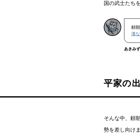
国の武士たち
頼朝
漢な
あきみ
平家の
そんな中、頼朝
勢を差し向け