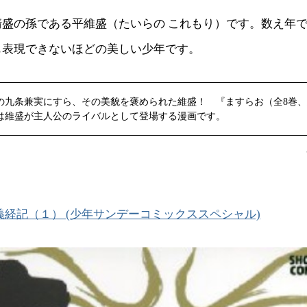
盛の孫である平維盛（たいらの これもり）です。数え年で
も表現できないほどの美しい少年です。
の九条兼実にすら、その美貌を褒められた維盛！ 『ますらお（全8巻
は維盛が主人公のライバルとして登場する漫画です。
義経記（１） (少年サンデーコミックススペシャル)