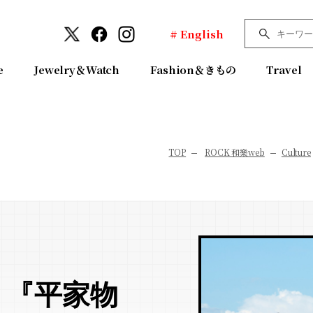
# English
e
Jewelry＆Watch
Fashion＆きもの
Travel
TOP
ROCK 和樂web
Culture
！『平家物