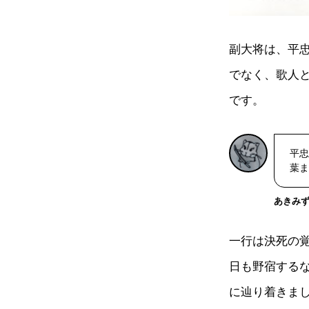
副大将は、平
でなく、歌人と
です。
平忠
葉ま
あきみ
一行は決死の
日も野宿するな
に辿り着きま