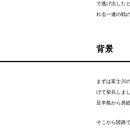
で逃げ出した
れる一連の戦
背景
まずは富士川の
げて挙兵しま
豆半島から房
そこから陸路