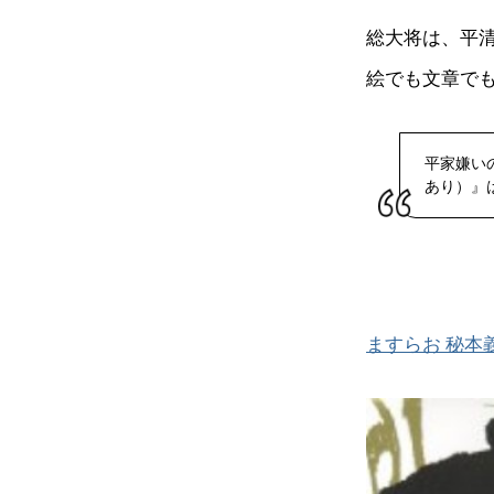
総大将は、平清
絵でも文章で
平家嫌い
あり）』
ますらお 秘本