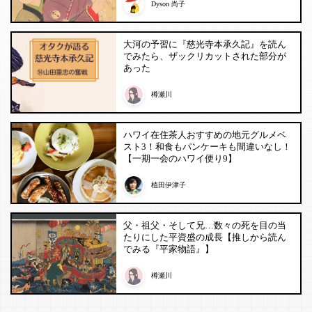
Dyson 尚子
大河の予習に『慈光寺本承久記』を読ん
でみたら、ザックリカットされた部分が
あった
樽瀬川
ハワイ在住茶人おすすめの地元グルメベ
スト3！和食もパンケーキも間違いなし！
【一期一会のハワイ便り9】
植田伊津子
父・祖父・そして兄…数々の死を目の当
たりにした平資盛の成長【推しから読ん
でみる『平家物語』】
樽瀬川