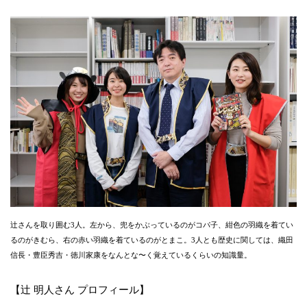
辻さんを取り囲む3人。左から、兜をかぶっているのがコパ子、紺色の羽織を着てい
るのがきむら、右の赤い羽織を着ているのがとまこ。3人とも歴史に関しては、織田
信長・豊臣秀吉・徳川家康をなんとな〜く覚えているくらいの知識量。
【辻 明人さん プロフィール】