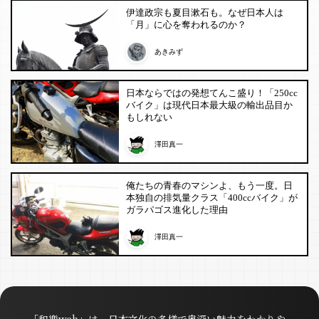
伊達政宗も夏目漱石も。なぜ日本人は
「月」に心を奪われるのか？
あきみず
日本ならではの発想てんこ盛り！「250cc
バイク」は現代日本最大級の輸出品目か
もしれない
澤田真一
俺たちの青春のマシンよ、もう一度。日
本独自の排気量クラス「400ccバイク」が
ガラパゴス進化した理由
澤田真一