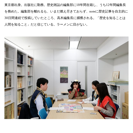
東京都出身。出版社に勤務。歴史雑誌の編集部に18年間在籍し、うち12年間編集長
を務めた。編集部を離れるも、いまだ燃え尽きておらず、noteに歴史記事を自主的に
30日間連続で投稿していたところ、高木編集長に捕獲される。「歴史を知ることは
人間を知ること」だと信じている。ラーメンに目がない。