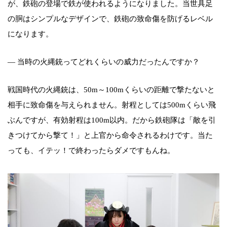
が、鉄砲の登場で鉄が使われるようになりました。当世具足
の胴はシンプルなデザインで、鉄砲の致命傷を防げるレベル
になります。
― 当時の火縄銃ってどれくらいの威力だったんですか？
戦国時代の火縄銃は、50m～100mくらいの距離で撃たないと
相手に致命傷を与えられません。射程としては500mくらい飛
ぶんですが、有効射程は100m以内。だから鉄砲隊は「敵を引
きつけてから撃て！」と上官から命令されるわけです。当た
っても、イテッ！で終わったらダメですもんね。