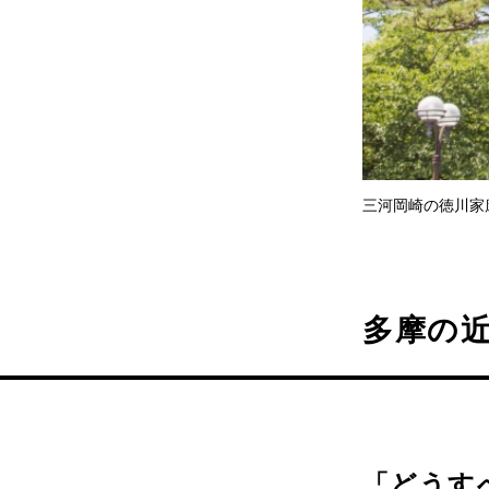
三河岡崎の徳川家
多摩の
「どうす