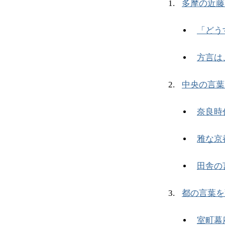
多摩の近藤
「どう
方言は
中央の言葉
奈良時
雅な京
田舎の
都の言葉を
室町幕