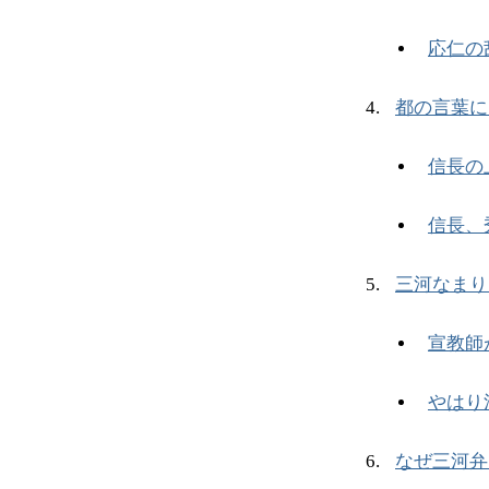
応仁の
都の言葉に
信長の
信長、
三河なまり
宣教師
やはり
なぜ三河弁