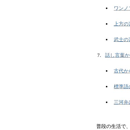
ワンノ
上方の
武士の
話し言葉か
古代か
標準語
三河弁
普段の生活で