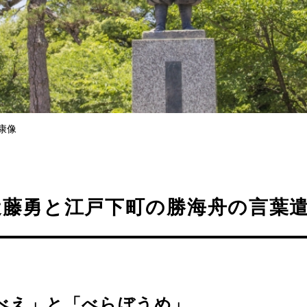
康像
近藤勇と江戸下町の勝海舟の言葉
べえ」と「べらぼうめ」