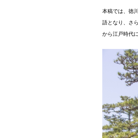
本稿では、徳
語となり、さ
から江戸時代