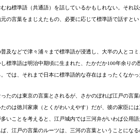
おむね標準語（共通語）を話しているかもしれない。それ以
地元の言葉をまじえたもの、必要に応じて標準語で話すとい
の普及などで津々浦々まで標準語が浸透し、大半の人とコミ
し標準語は明治中期頃に生まれた、たかだか100年余りの
る。では、それまで日本に標準語的な存在はまったくなかっ
なったのは東京の言葉とされるが、さかのぼれば江戸の言葉
いたのは徳川家康（とくがわいえやす）だが、彼の家臣には
が多いことを考えると、江戸城内では三河弁がいわば公用語
れば、江戸の言葉のルーツは、三河の言葉ということになる