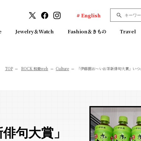
# English
e
Jewelry＆Watch
Fashion＆きもの
Travel
TOP
ROCK 和樂web
Culture
「伊藤園お～いお茶新俳句大賞」いつ
新俳句大賞」