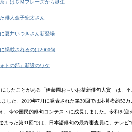
茶」はＣＭフレーズから誕生
た俳人金子兜太さん
に夏井いつきさん新登場
に掲載されるのは2000句
ォトの部」新設のワケ
目にしたことがある「伊藤園お～いお茶新俳句大賞」は、平
まれました。2019年7月に発表された第30回では応募者約52
数え、今や国民的俳句コンテストに成長しました。令和を迎え、
始まった第31回では、日本語俳句の最終審査員に、テレビ