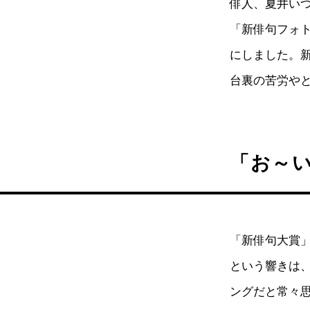
俳人、夏井いつ
「新俳句フォ
にしました。
台裏の苦労や
「お～
「新俳句大賞
という響きは
ングだと常々