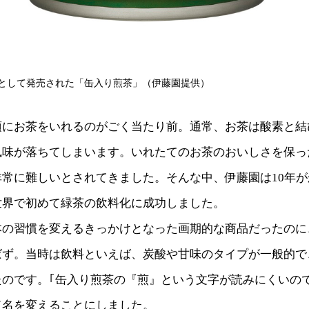
として発売された「缶入り煎茶」（伊藤園提供）
須にお茶をいれるのがごく当たり前。通常、お茶は酸素と結
風味が落ちてしまいます。いれたてのお茶のおいしさを保っ
非常に難しいとされてきました。そんな中、伊藤園は10年
世界で初めて緑茶の飲料化に成功しました。
本の習慣を変えるきっかけとなった画期的な商品だったのに
ばず。当時は飲料といえば、炭酸や甘味のタイプが一般的で
たのです。｢缶入り煎茶の『煎』という文字が読みにくいの
ド名を変えることにしました。