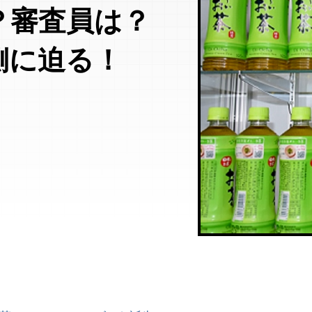
？審査員は？
側に迫る！