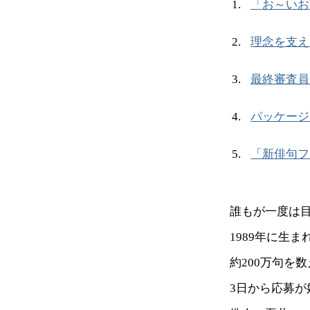
「お～いお
理念を支え
最終審査員
パッケージ
「新俳句フ
誰もが一度は
1989年に生
約200万句を
3日から応募が