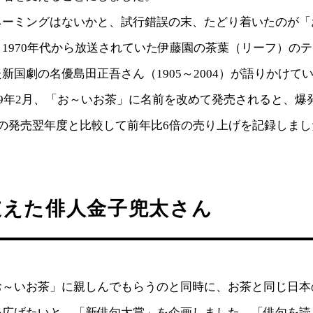
ネーミングはないかと、試行錯誤の末、たどり着いたのが「
1970年代から放送されていた伊藤園の茶葉（リーフ）のテ
新国劇の名優島田正吾さん（1905～2004）が語りかけて
89年2月、「お～いお茶」に名前を改めて発売されると、爆
の発売翌年度と比較して前年比6倍の売り上げを記録しまし
支えた俳人金子兜太さん
お～いお茶」に親しんでもらうのと同時に、お茶と同じ日本
を広げたいと、「新俳句大賞」を企画しました。「俳句を読