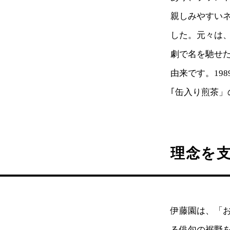
親しみやすい
した。元々は、
劇で名を馳せた
由来です。19
｢缶入り煎茶」
理念を
伊藤園は、「
る俳句の裾野