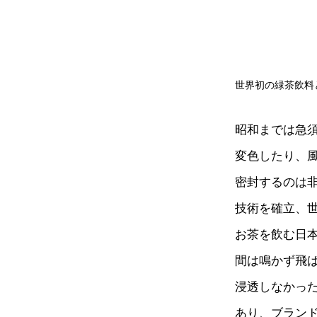
世界初の緑茶飲料
昭和までは急
変色したり、
密封するのは
技術を確立、
お茶を飲む日
間は鳴かず飛
浸透しなかっ
あり、ブラン