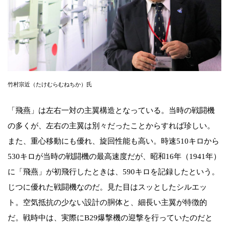
竹村宗近（たけむらむねちか）氏
「飛燕」は左右一対の主翼構造となっている。当時の戦闘機
の多くが、左右の主翼は別々だったことからすれば珍しい。
また、重心移動にも優れ、旋回性能も高い。時速510キロから
530キロが当時の戦闘機の最高速度だが、昭和16年（1941年）
に「飛燕」が初飛行したときは、590キロを記録したという。
じつに優れた戦闘機なのだ。見た目はスッとしたシルエッ
ト。空気抵抗の少ない設計の胴体と、細長い主翼が特徴的
だ。戦時中は、実際にB29爆撃機の迎撃を行っていたのだと