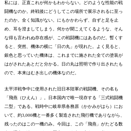
私には、正直これが何かもわからない。どのような性能の戦
闘機なのか。終戦後にどうしてこの場所で展示されるに至っ
たのか。全く知識がない。にもかかわらず、自ずと足を止
め、耳を澄ましてしまう。何かが聞こえてくるような、そん
な得も言われぬ存在感が、この戦闘機にはあるのだ。暫くす
ると、突然、機体の横に「日の丸」が現れた。よく見ると、
銀色と思っていた機体は、これまでに施された全ての塗装が
はがされたあとだと分かる。日の丸は照明で作り出されたも
ので、本来はむき出しの機体なのだ。
太平洋戦争中に使用された旧日本陸軍の戦闘機、その名も
「飛燕（ひえん）」。日本国内で唯一現存する「三式戦闘機
二型」である。戦時中に岐阜県各務原（かかみがはら）にお
いて、約3,000機と一番多く製造された飛行機でありながら、
残ったのはこの一機のみ。今回は、この「飛燕」がたどる数