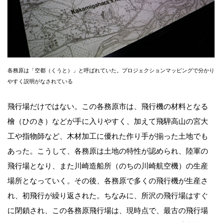
各務原は「空都（くうと）」と呼ばれていた。プロジェクションマッピングで分かり
やすく説明がなされている
飛行場だけではない。この各務原市は、飛行機の材料となる
檜（ひのき）などが手に入りやすく、加えて飛騨高山の宮大
工や指物師など、木材加工に優れた作り手が揃った土地でも
あった。こうして、各務原は土地の特性が認められ、陸軍の
飛行場となり、また川崎造船所（のちの川崎航空機）の生産
場所となっていく。その後、各務原で多くの飛行機が生産さ
れ、初飛行が繰り返された。ちなみに、所沢の飛行場はすぐ
に閉鎖され、この各務原飛行場は、現時点で、最古の飛行場