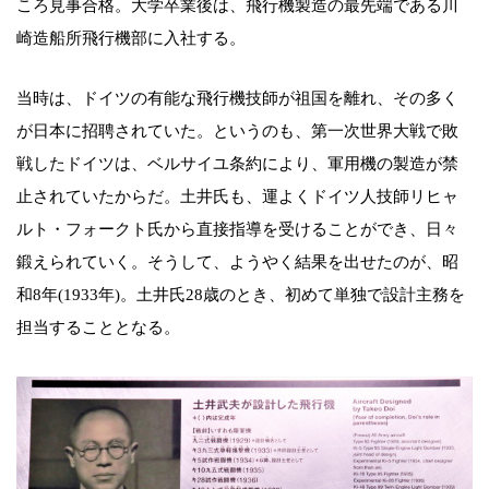
ころ見事合格。大学卒業後は、飛行機製造の最先端である川
崎造船所飛行機部に入社する。
当時は、ドイツの有能な飛行機技師が祖国を離れ、その多く
が日本に招聘されていた。というのも、第一次世界大戦で敗
戦したドイツは、ベルサイユ条約により、軍用機の製造が禁
止されていたからだ。土井氏も、運よくドイツ人技師リヒャ
ルト・フォークト氏から直接指導を受けることができ、日々
鍛えられていく。そうして、ようやく結果を出せたのが、昭
和8年(1933年)。土井氏28歳のとき、初めて単独で設計主務を
担当することとなる。