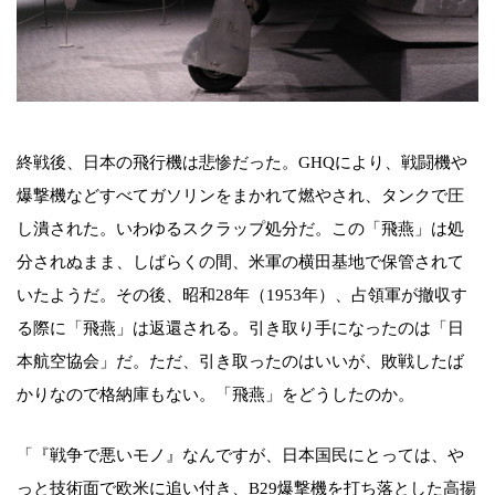
終戦後、日本の飛行機は悲惨だった。GHQにより、戦闘機や
爆撃機などすべてガソリンをまかれて燃やされ、タンクで圧
し潰された。いわゆるスクラップ処分だ。この「飛燕」は処
分されぬまま、しばらくの間、米軍の横田基地で保管されて
いたようだ。その後、昭和28年（1953年）、占領軍が撤収す
る際に「飛燕」は返還される。引き取り手になったのは「日
本航空協会」だ。ただ、引き取ったのはいいが、敗戦したば
かりなので格納庫もない。「飛燕」をどうしたのか。
「『戦争で悪いモノ』なんですが、日本国民にとっては、や
っと技術面で欧米に追い付き、B29爆撃機を打ち落とした高揚