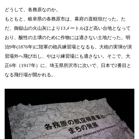
どうして、各務原なのか。
もともと、岐阜県の各務原市は、幕府の直轄領だった。た
だ、御嶽山の火山灰により13メートルほど高い台地となって
おり、酸性の土壌のために作物には適さない土地だった。明
治9年(1876年)に陸軍の砲兵練習場となるも、大砲の実弾が演
習場外へ飛び出し、やはり練習場にも適さない。そこで、大
正6年（1917年）に、埼玉県所沢市に次いで、日本で2番目と
なる飛行場が開かれる。