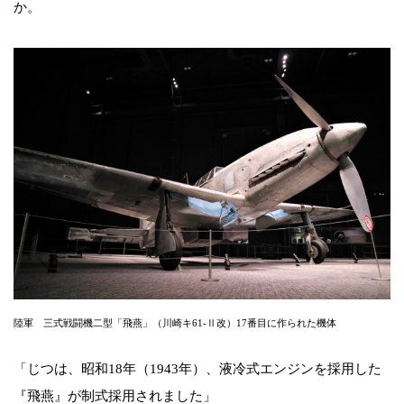
か。
陸軍 三式戦闘機二型「飛燕」（川崎キ61-Ⅱ改）17番目に作られた機体
「じつは、昭和18年（1943年）、液冷式エンジンを採用した
『飛燕』が制式採用されました」