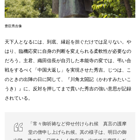
豊臣秀吉像
天下人となるには、到底、縁起を担ぐだけでは足りない。や
はり、臨機応変に自身の判断を変えられる柔軟性が必要なの
だろう。主君、織田信長が自刃した本能寺の変では、弔い合
戦をするべく「中国大返し」を実現させた秀吉。じつは、こ
のときの出陣の日に関して、『川角太閤記（かわすみたいこ
うき）』に、反対を押してまで貫いた秀吉の強い意思が記録
されている。
「常々御祈祷など仰せ付けられ候 真言の護摩
堂の僧申し上げられ候。其の様子は、明日の御