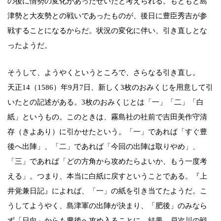
の後に情勢の変化があったせいだと考えられる。もともと島
津勢と大友勢との戦いであったものが、後日に豊臣秀吉が参
戦することになるからだ。状況の変化に伴い、引き直しとな
ったようだ。
そうして、ようやくというところで、さらなる引き直し。
天正14（1586）年9月7日、新しく3枚のおみくじを用意して引
いたとの記述がある。3枚のおみくじとは「一」「二」「白
紙」というもの。このときは、霧島社の社前で吉田美作守清
存（きよあり）に引かせたという。「一」であれば「すぐ豊
後へ出陣」、「二」であれば「今回の出陣は取りやめ」、
「三」であれば「どの方角から攻めたらよいか、もう一度考
える」。つまり、本当に白紙に戻すということである。『上
井覚兼日記』によれば、「一」の紙を引き当てたようだ。こ
うしてようやく、島津軍の出陣が決まり、「肥後」のみなら
ず「日向」からも豊後へ攻め入ることに。結果、戸次川の戦