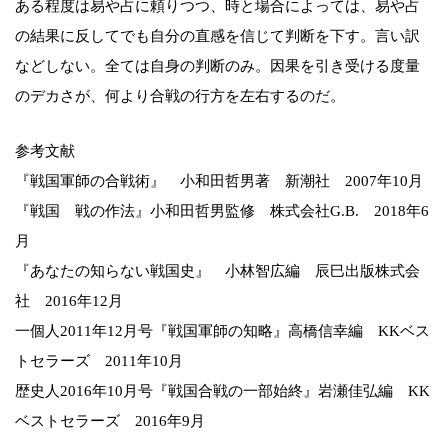
ある程度は易や占に頼りつつ、時と場合によっては、易や占
の結果に反してでも自分の直感を信じて判断を下す。言い訳
などしない。全ては自身の判断のみ。因果を引き受ける度量
のデカさが、何より合戦の行方を左右するのだ。
参考文献
『戦国軍師の合戦術』 小和田哲男著 新潮社 2007年10月
『戦国 戦の作法』小和田哲男監修 株式会社G.B. 2018年6
月
『あなたの知らない戦国史』 小林智広編 辰巳出版株式会
社 2016年12月
一個人2011年12月号『戦国軍師の知略』高橋信幸編 KKベス
トセラーズ 2011年10月
歴史人2016年10月号『戦国合戦の一部始終』岩瀬佳弘編 KK
ベストセラーズ 2016年9月