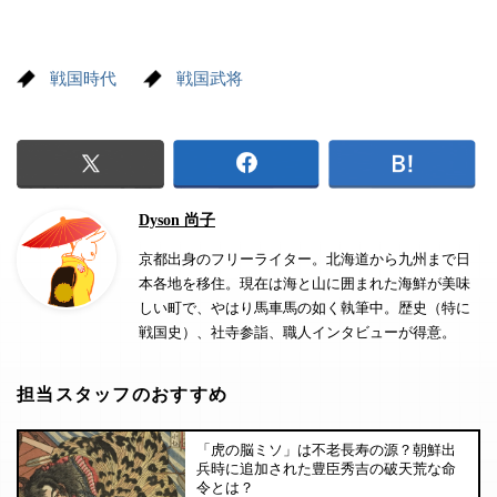
戦国時代
戦国武将
Dyson 尚子
京都出身のフリーライター。北海道から九州まで日
本各地を移住。現在は海と山に囲まれた海鮮が美味
しい町で、やはり馬車馬の如く執筆中。歴史（特に
戦国史）、社寺参詣、職人インタビューが得意。
担当スタッフのおすすめ
「虎の脳ミソ」は不老長寿の源？朝鮮出
兵時に追加された豊臣秀吉の破天荒な命
令とは？