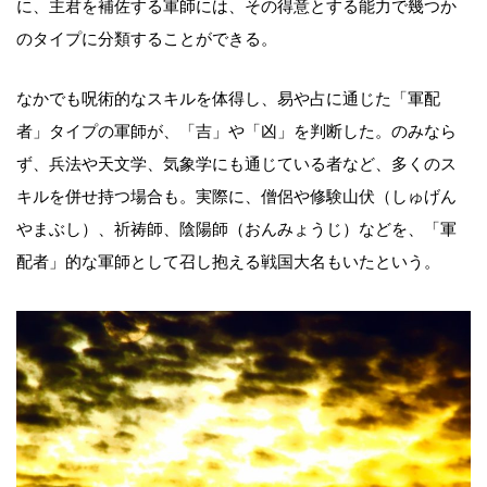
に、主君を補佐する軍師には、その得意とする能力で幾つか
のタイプに分類することができる。
なかでも呪術的なスキルを体得し、易や占に通じた「軍配
者」タイプの軍師が、「吉」や「凶」を判断した。のみなら
ず、兵法や天文学、気象学にも通じている者など、多くのス
キルを併せ持つ場合も。実際に、僧侶や修験山伏（しゅげん
やまぶし）、祈祷師、陰陽師（おんみょうじ）などを、「軍
配者」的な軍師として召し抱える戦国大名もいたという。