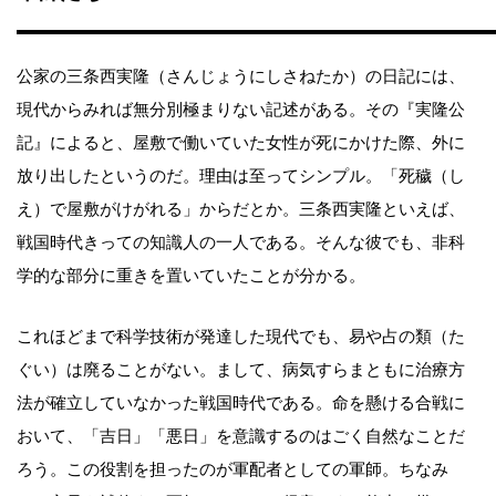
公家の三条西実隆（さんじょうにしさねたか）の日記には、
現代からみれば無分別極まりない記述がある。その『実隆公
記』によると、屋敷で働いていた女性が死にかけた際、外に
放り出したというのだ。理由は至ってシンプル。「死穢（し
え）で屋敷がけがれる」からだとか。三条西実隆といえば、
戦国時代きっての知識人の一人である。そんな彼でも、非科
学的な部分に重きを置いていたことが分かる。
これほどまで科学技術が発達した現代でも、易や占の類（た
ぐい）は廃ることがない。まして、病気すらまともに治療方
法が確立していなかった戦国時代である。命を懸ける合戦に
おいて、「吉日」「悪日」を意識するのはごく自然なことだ
ろう。この役割を担ったのが軍配者としての軍師。ちなみ