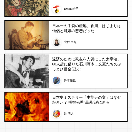
Dyson 尚子
日本一の手袋の産地、香川。はじまりは
僧侶と町娘の悲恋だった
北村 由起
返済のために親友を人質にした太宰治、
60人超に借りた石川啄木…文豪たちのぶ
っとび借金伝説！
鈴木拓也
日本史ミステリー「本能寺の変」はなぜ
起きた？ 明智光秀"黒幕"説に迫る
辻 明人