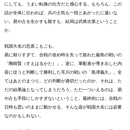
にしても、うまい転換の仕方だと感心する。もちろん、この
話が全体に伝われば、兵の士気も一段とあがったに違いな
い。易や占を生かすも殺すも、結局は武将次第ということ
か。
戦国大名の悲喜こもごも。
易に頼りすぎて、合戦の攻め時を失って敗れた厳島の戦いの
「陶晴賢（すえはるかた）」。逆に、軍配者が導き出した内
容に従うと判断して勝利した耳川の戦いの「島津義久」。全
てはあとのまつり。どの判断が適切だったのか、それは、た
だの結果論となってしまうだろう。ただ一ついえるのは、易
や占も手段にしかすぎないということ。最終的には、合戦の
日時も思いのままに動かせる、そんな器が戦国大名には必要
なのかもしれない。