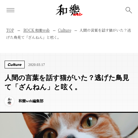
検索
TOP
ROCK 和樂web
Culture
人間の言葉を話す猫がいた？逃
げた鳥見て「ざんねん」と呟く。
Culture
2020.03.17
人間の言葉を話す猫がいた？逃げた鳥見
て「ざんねん」と呟く。
和樂web編集部