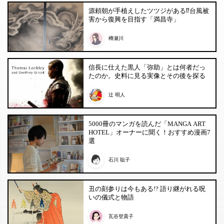
源頼朝が手植えしたツツジがある⁉︎台風被
害から復興を目指す「満昌寺」
樽瀬川
信長に仕えた黒人「弥助」とは何者だっ
たのか。史料に見る実像とその後を探る
辻 明人
5000冊のマンガを読んだ「MANGA ART
HOTEL」オーナーに聞く！おすすめ漫画7
選
石川 聡子
丑の刻参りは今もある!? 語り継がれる呪
いの儀式と物語
瓦谷登貴子