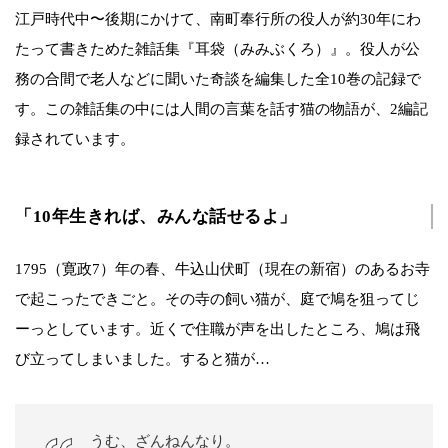
江戸時代中〜後期にかけて、南町奉行所の役人が約30年にわ
たって書きためた雑話集『耳袋（みみぶくろ）』。役人が公
務の合間で老人などに聞いた奇談を編集した全10巻の記録で
す。この雑話集の中には人間の言葉を話す猫の物語が、2編記
録されています。
「10年生きれば、みんな話せるよ」
1795（寛政7）年の春、牛込山伏町（現在の新宿）のあるお寺
で起こったできごと。その寺の飼い猫が、庭で鳩を狙ってじ
ーっとしています。近くで住職が声を出したところ、鳩は飛
び立ってしまいました。すると猫が…
うむ、ざんねんなり。