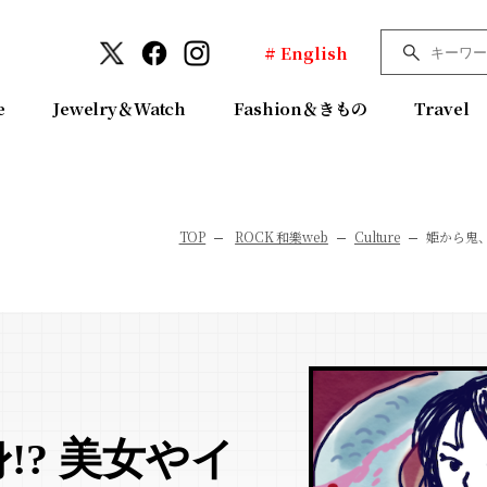
# English
e
Jewelry＆Watch
Fashion＆きもの
Travel
TOP
ROCK 和樂web
Culture
姫から鬼、
!? 美女やイ