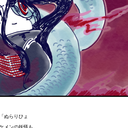
「ぬらりひょ
ケメンの妖怪も