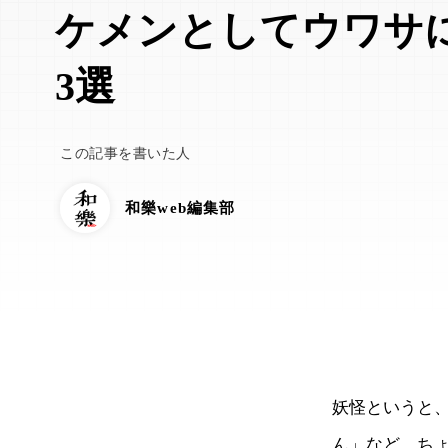
ケメンとしてウワサ
3選
この記事を書いた人
和樂web編集部
妖怪というと
ん」など、ち