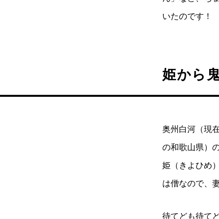
いたのです！
姫から鬼
奥州白河（現
の和歌山県）
姫（きよひめ
は僧なので、
待てども待て