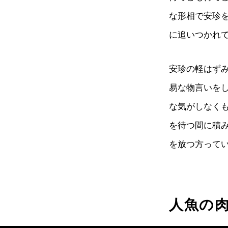
な形相で安珍
に追いつかれ
安珍の軽はず
易な物言いを
な気がしなく
を待つ間に積
を放つ方ってい
人魚の肉