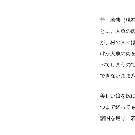
昔、若狭（現
とに。人魚の
が、村の人々
けが人魚の肉
べてしまうの
できないまま
美しい娘を嫁
つまで経って
諸国を巡り、