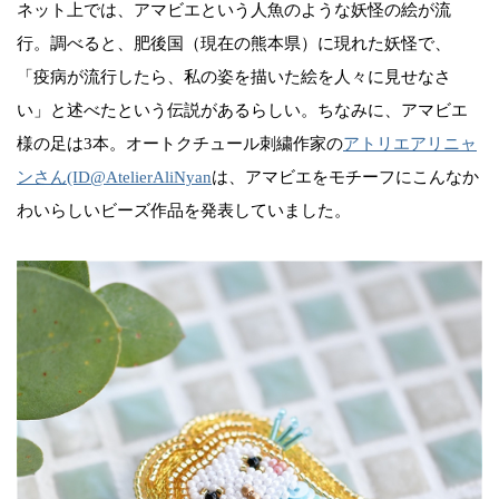
ネット上では、アマビエという人魚のような妖怪の絵が流
行。調べると、肥後国（現在の熊本県）に現れた妖怪で、
「疫病が流行したら、私の姿を描いた絵を人々に見せなさ
い」と述べたという伝説があるらしい。ちなみに、アマビエ
様の足は3本。オートクチュール刺繍作家の
アトリエアリニャ
ンさん(ID@AtelierAliNyan
は、アマビエをモチーフにこんなか
わいらしいビーズ作品を発表していました。