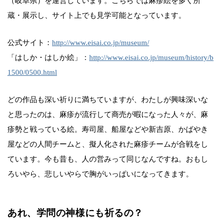
（岐阜県）を運営しています。こちらでは麻疹絵を多く所
蔵・展示し、サイト上でも見学可能となっています。
公式サイト：
http://www.eisai.co.jp/museum/
「はしか・はしか絵」：
http://www.eisai.co.jp/museum/history/b
1500/0500.html
どの作品も深い祈りに満ちていますが、わたしが興味深いな
と思ったのは、麻疹が流行して商売が暇になった人々が、麻
疹勢と戦っている絵。寿司屋、船屋などや新吉原、かばやき
屋などの人間チームと、擬人化された麻疹チームが合戦をし
ています。今も昔も、人の営みって同じなんですね。おもし
ろいやら、悲しいやらで胸がいっぱいになってきます。
あれ、学問の神様にも祈るの？