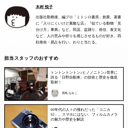
木村 悦子
出版社勤務後、編プロ「ミトシロ書房」創業。著書
に『入りにくいけど素敵な店』『似ている動物「見
分け方」事典』など。民謡、盆踊り、俗信、食文化
など、人の営みや祈りを感じさせるものが好き。四
柱推命・易占を行い、わりと当たる。
担当スタッフのおすすめ
トントントントン♪ヒノノニトン♪世界に
誇る「日野自動車」の技術と歴史を徹底
取材！
西島 なみこ
60年代の人々の憧れだった「コニカ
S2」。スマホにはない、フィルムカメラ
の魅力や歴史を解説