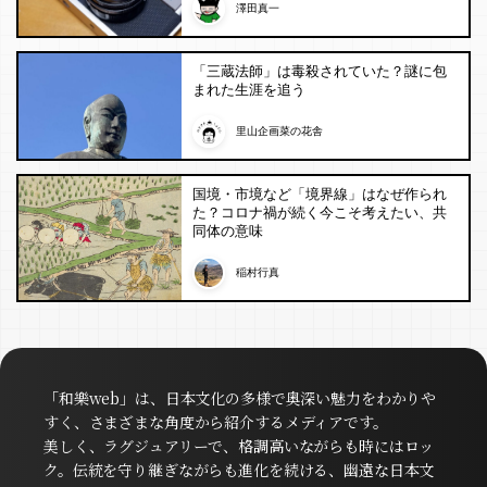
澤田真一
「三蔵法師」は毒殺されていた？謎に包
まれた生涯を追う
里山企画菜の花舎
国境・市境など「境界線」はなぜ作られ
た？コロナ禍が続く今こそ考えたい、共
同体の意味
稲村行真
「和樂web」は、日本文化の多様で奥深い魅力をわかりや
すく、さまざまな角度から紹介するメディアです。
美しく、ラグジュアリーで、格調高いながらも時にはロッ
ク。伝統を守り継ぎながらも進化を続ける、幽遠な日本文