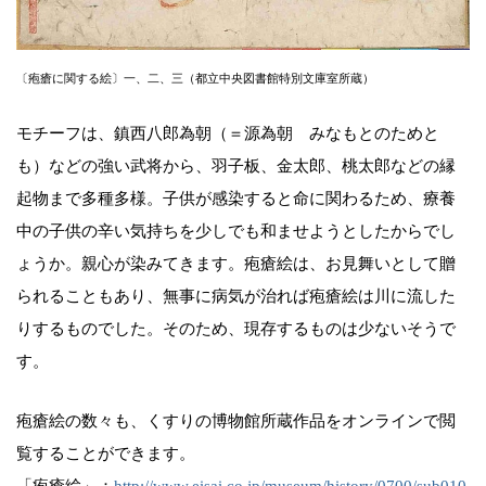
〔疱瘡に関する絵〕一、二、三（都立中央図書館特別文庫室所蔵）
モチーフは、鎮西八郎為朝（＝源為朝 みなもとのためと
も）などの強い武将から、羽子板、金太郎、桃太郎などの縁
起物まで多種多様。子供が感染すると命に関わるため、療養
中の子供の辛い気持ちを少しでも和ませようとしたからでし
ょうか。親心が染みてきます。疱瘡絵は、お見舞いとして贈
られることもあり、無事に病気が治れば疱瘡絵は川に流した
りするものでした。そのため、現存するものは少ないそうで
す。
疱瘡絵の数々も、くすりの博物館所蔵作品をオンラインで閲
覧することができます。