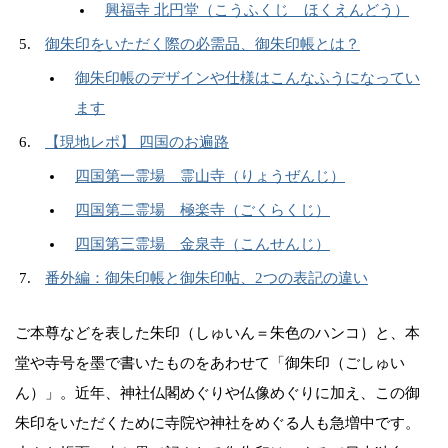
興福寺 北円堂（こうふくじ ほくえんどう）
御朱印をいただく際の必需品、御朱印帳とは？
御朱印帳のデザインや仕様はこんなふうになってい
ます
【現地レポ】 四国のお遍路
四国第一霊場 霊山寺（りょうぜんじ）
四国第二霊場 極楽寺（ごくらくじ）
四国第三霊場 金泉寺（こんせんじ）
番外編：御朱印帳と御朱印帖、2つの表記の違い
ご本尊などを表した朱印（しゅいん＝朱色のハンコ）と、本
堂や寺号を墨で書いたものをあわせて「御朱印（ごしゅい
ん）」。近年、神社仏閣めぐりや仏像めぐりに加え、この御
朱印をいただくために寺院や神社をめぐる人も急増中です。