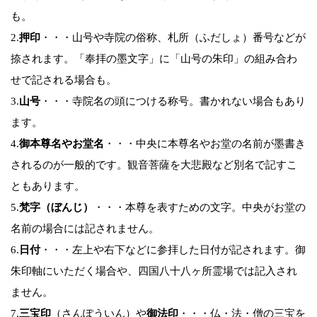
も。
2.
押印
・・・山号や寺院の俗称、札所（ふだしょ）番号などが
捺されます。「奉拝の墨文字」に「山号の朱印」の組み合わ
せで記される場合も。
3.
山号
・・・寺院名の頭につける称号。書かれない場合もあり
ます。
4.
御本尊名やお堂名
・・・中央に本尊名やお堂の名前が墨書き
されるのが一般的です。観音菩薩を大悲殿など別名で記すこ
ともあります。
5.
梵字（ぼんじ）
・・・本尊を表すための文字。中央がお堂の
名前の場合には記されません。
6.
日付
・・・左上や右下などに参拝した日付が記されます。御
朱印軸にいただく場合や、四国八十八ヶ所霊場では記入され
ません。
7.
三宝印
（さんぽういん）や
御法印
・・・仏・法・僧の三宝を