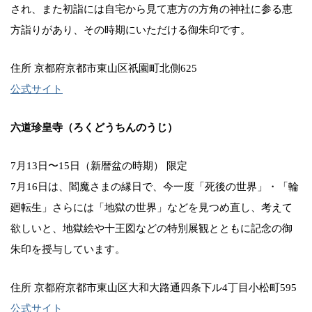
され、また初詣には自宅から見て恵方の方角の神社に参る恵
方詣りがあり、その時期にいただける御朱印です。
住所 京都府京都市東山区祇園町北側625
公式サイト
六道珍皇寺（ろくどうちんのうじ）
7月13日〜15日（新暦盆の時期） 限定
7月16日は、閻魔さまの縁日で、今一度「死後の世界」・「輪
廻転生」さらには「地獄の世界」などを見つめ直し、考えて
欲しいと、地獄絵や十王図などの特別展観とともに記念の御
朱印を授与しています。
住所 京都府京都市東山区大和大路通四条下ル4丁目小松町595
公式サイト