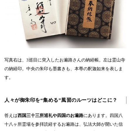
写真右は、3巡目に突入したお遍路さんの納経帳。左は霊山寺
の納経印。中央の朱印も墨書きも、本尊の釈迦如来を表しま
す。
人々が御朱印を“集める”風習のルーツはどこに？
答えは
西国三十三所巡礼や四国のお遍路
にあります。四国八
十八ヶ所霊場を参拝読経するお遍路は、弘法大師が開いた信