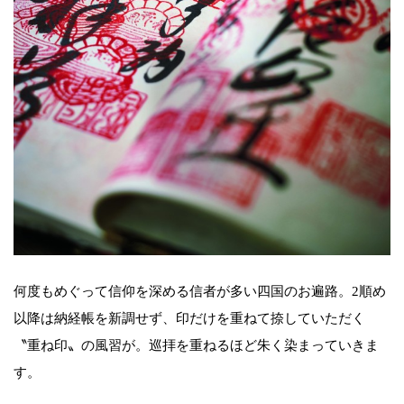
何度もめぐって信仰を深める信者が多い四国のお遍路。2順め
以降は納経帳を新調せず、印だけを重ねて捺していただく
〝重ね印〟の風習が。巡拝を重ねるほど朱く染まっていきま
す。