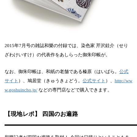
2015年7月号の雑誌和樂の付録では、染色家 芹沢銈介（せり
ざわけいすけ）の代表作をあしらった御朱印帳が。
なお、御朱印帳は、和紙の老舗である榛原（はいばら。
公式
サイト
）、鳩居堂（きゅうきょどう。
公式サイト
）、
http://ww
w.goshuincho.jp/
などの専門店などで購入できます。
【現地レポ】 四国のお遍路