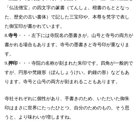
「仏法僧宝」の四文字の篆書（てんしょ。楷書のもととなっ
た、歴史の古い書体）で記した三宝印や、本尊を梵字で表し
た御宝印が書かれています。
8.
寺号
・・・左下には寺院名の墨書きが。山号と寺号の両方が
書かれる場合もあります。寺号の墨書きと寺号印が重なりま
す。
9.
押印
・・・寺院の名称が刻まれた朱印です。四角が一般的で
すが、円形や梵鐘形（ぼんしょうけい。釣鐘の形）などもあ
ります。寺号と山号の両方が刻まれることもあります。
寺社それぞれに個性があり、手書きのため、いただいた御朱
印はまさに世界にたったひとつ、自分のためのもの。そう思
うと、より味わいが増しますね。