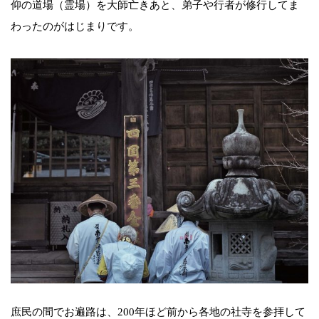
仰の道場（霊場）を大師亡きあと、弟子や行者が修行してま
わったのがはじまりです。
庶民の間でお遍路は、200年ほど前から各地の社寺を参拝して