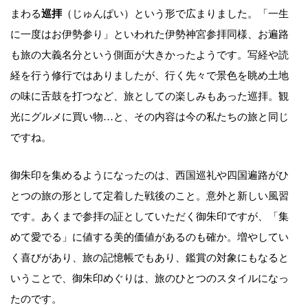
まわる
巡拝
（じゅんぱい）という形で広まりました。「一生
に一度はお伊勢参り」といわれた伊勢神宮参拝同様、お遍路
も旅の大義名分という側面が大きかったようです。写経や読
経を行う修行ではありましたが、行く先々で景色を眺め土地
の味に舌鼓を打つなど、旅としての楽しみもあった巡拝。観
光にグルメに買い物…と、その内容は今の私たちの旅と同じ
ですね。
御朱印を集めるようになったのは、西国巡礼や四国遍路がひ
とつの旅の形として定着した戦後のこと。意外と新しい風習
です。あくまで参拝の証としていただく御朱印ですが、「集
めて愛でる」に値する美的価値があるのも確か。増やしてい
く喜びがあり、旅の記憶帳でもあり、鑑賞の対象にもなると
いうことで、御朱印めぐりは、旅のひとつのスタイルになっ
たのです。