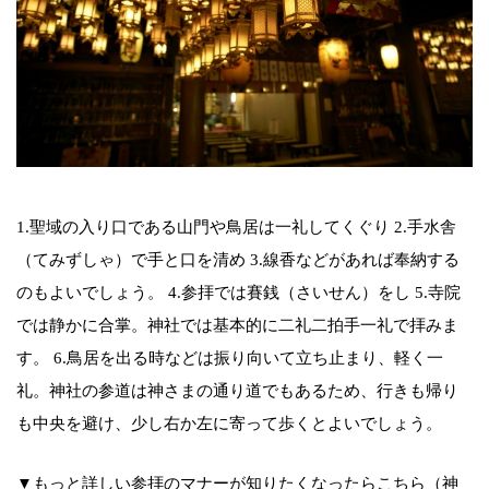
1.聖域の入り口である山門や鳥居は一礼してくぐり 2.手水舎
（てみずしゃ）で手と口を清め 3.線香などがあれば奉納する
のもよいでしょう。 4.参拝では賽銭（さいせん）をし 5.寺院
では静かに合掌。神社では基本的に二礼二拍手一礼で拝みま
す。 6.鳥居を出る時などは振り向いて立ち止まり、軽く一
礼。神社の参道は神さまの通り道でもあるため、行きも帰り
も中央を避け、少し右か左に寄って歩くとよいでしょう。
▼もっと詳しい参拝のマナーが知りたくなったらこちら（神