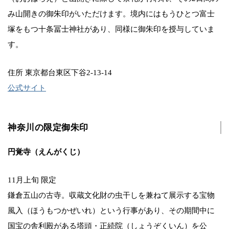
み山開きの御朱印がいただけます。境内にはもうひとつ富士
塚をもつ十条冨士神社があり、同様に御朱印を授与していま
す。
住所 東京都台東区下谷2-13-14
公式サイト
神奈川の限定御朱印
円覚寺（えんがくじ）
11月上旬 限定
鎌倉五山の古寺。収蔵文化財の虫干しを兼ねて展示する宝物
風入（ほうもつかぜいれ）という行事があり、その期間中に
国宝の舎利殿がある塔頭・正続院（しょうぞくいん）を公