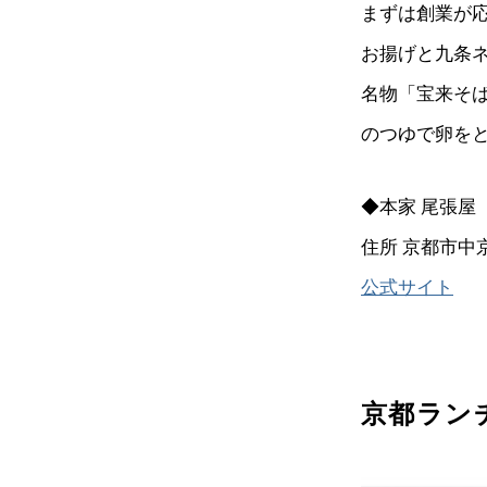
まずは創業が応
お揚げと九条
名物「宝来そ
のつゆで卵を
◆本家 尾張屋
住所 京都市中
公式サイト
京都ラン