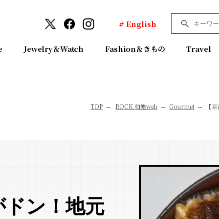
# English
e
Jewelry＆Watch
Fashion＆きもの
Travel
TOP
ROCK 和樂web
Gourmet
【京
がドン！地元