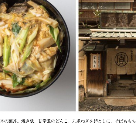
の木の葉丼。焼き板、甘辛煮のどんこ、九条ねぎを卵とじに。そばもも