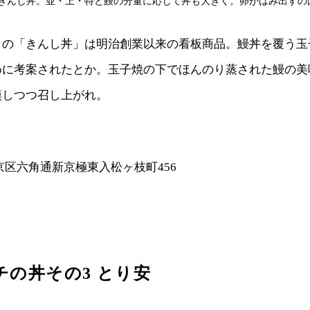
きんし丼。並・上・特と鰻の分量に応じて丼も大きく。卵がはみ出すの
」の「きんし丼」は明治創業以来の看板商品。鰻丼を覆う玉
めに考案されたとか。玉子焼の下でほんのり蒸された鰻の美
嘆しつつ召し上がれ。
京区六角通新京極東入松ヶ枝町456
チの丼その3 とり安