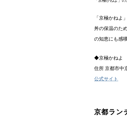
「京極かねよ」の
「京極かねよ
丼の保温のた
の知恵にも感
◆京極かねよ
住所 京都市中
公式サイト
京都ラン