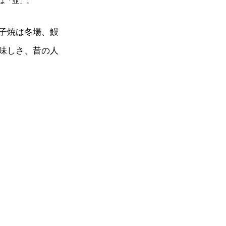
は「並」。
子焼は冬場、鰻
味しさ、昔の人