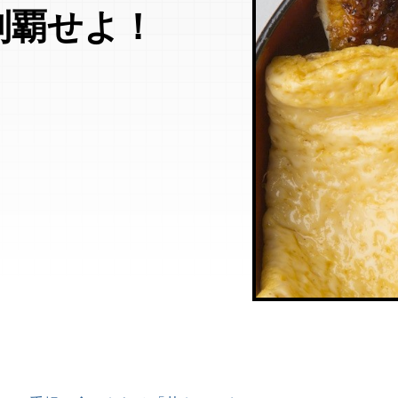
制覇せよ！