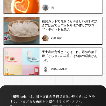
鳩
糖質カットで胃腸にもやさしいお米の炊
き方は茹でる？湯取り法の作り方やコ
ツ・ポイントも解説
砂東 真実
手土産の定番といえばこれ。最強和菓子
屋「とらや」の羊羹には納得の理由があ
った
和樂web編集部
「和樂web」は、日本文化の多様で奥深い魅力をわかりや
すく、さまざまな角度から紹介するメディアです。