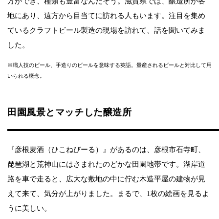
方ができ、種類も豊富なんだそう。滋賀県では、醸造所が各
地にあり、遠方から目当てに訪れる人もいます。注目を集め
ているクラフトビール製造の現場を訪れて、話を聞いてみま
した。
※職人技のビール、手造りのビールを意味する英語。量産されるビールと対比して用
いられる概念。
田園風景とマッチした醸造所
『彦根麦酒（ひこねびーる）』があるのは、彦根市石寺町、
琵琶湖と荒神山にはさまれたのどかな田園地帯です。湖岸道
路を車で走ると、広大な敷地の中に佇む木造平屋の建物が見
えて来て、気分が上がりました。まるで、1枚の絵画を見るよ
うに美しい。