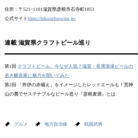
住所：〒521ｰ1101滋賀県彦根市石寺町1853
公式サイト
https://hikonebrewing.jp/
連載 滋賀県クラフトビール巡り
第1回
クラフトビール、今なぜ人気？滋賀・長濱浪漫ビールの
若き醸造家に魅力を聞いてみた
第2回 「井伊の赤備え」をイメージしたレッドエールも！荒神
山の麓でサステナブルなビール造り『彦根麦酒』とは
グルメ
地方自治体
戦国武将