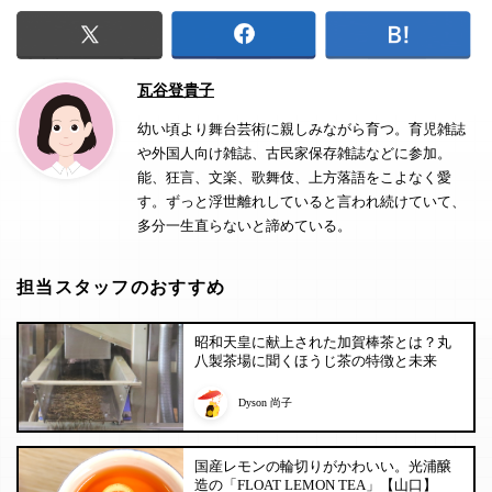
瓦谷登貴子
幼い頃より舞台芸術に親しみながら育つ。育児雑誌
や外国人向け雑誌、古民家保存雑誌などに参加。
能、狂言、文楽、歌舞伎、上方落語をこよなく愛
す。ずっと浮世離れしていると言われ続けていて、
多分一生直らないと諦めている。
担当スタッフのおすすめ
昭和天皇に献上された加賀棒茶とは？丸
八製茶場に聞くほうじ茶の特徴と未来
Dyson 尚子
国産レモンの輪切りがかわいい。光浦醸
造の「FLOAT LEMON TEA」【山口】