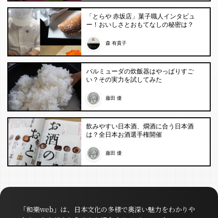
「とらや 赤坂店」菓子職人インタビュ
ー！おいしさとおもてなしの秘密は？
森 有貴子
バルミューダの炊飯器はやっぱりすご
い？その実力を試してみた
藤田 優
飲みやすい日本酒、燗酒に合う日本酒
は？全日本お酒選手権開催
藤田 優
「和樂web」は、日本文化の多様で奥深い魅力をわかりや