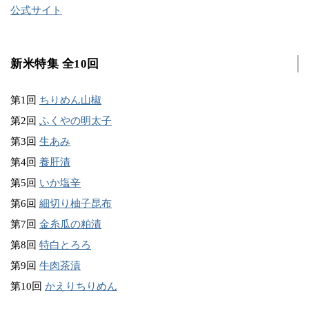
公式サイト
新米特集 全10回
第1回
ちりめん山椒
第2回
ふくやの明太子
第3回
生あみ
第4回
養肝漬
第5回
いか塩辛
第6回
細切り柚子昆布
第7回
金糸瓜の粕漬
第8回
特白とろろ
第9回
牛肉茶漬
第10回
かえりちりめん