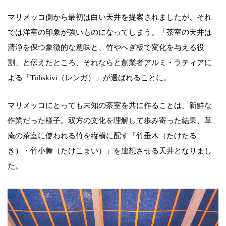
マリメッコ側から最初は白い天井を提案されましたが、それ
では洋室の印象が強いものになってしまう。「茶室の天井は
清浄を保つ象徴的な意味と、竹やへぎ板で変化を与える役
割」と伝えたところ、それならと創業者アルミ・ラティアに
よる「Tiiliskivi（レンガ）」が選ばれることに。
マリメッコにとっても未知の茶室を共に作ることは、新鮮な
作業だった様子。双方の文化を理解して歩み寄った結果、草
庵の茶室に使われる竹を縦横に配す「竹垂木（たけたる
き）・竹小舞（たけこまい）」を連想させる天井となりまし
た。