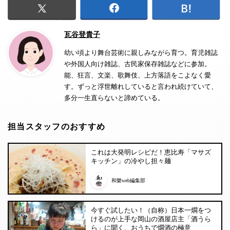
瓦谷登貴子
幼い頃より舞台芸術に親しみながら育つ。育児雑誌
や外国人向け雑誌、古民家保存雑誌などに参加。
能、狂言、文楽、歌舞伎、上方落語をこよなく愛
す。ずっと浮世離れしていると言われ続けていて、
多分一生直らないと諦めている。
担当スタッフのおすすめ
これは大発明レシピだ！恵比寿「マサズ
キッチン」の冷やし担々麺
和樂web編集部
今すぐ試したい！（自称）日本一燗をつ
けるのが上手な岡山の酒屋店主「酒うら
ら」に聞く、おうちで燗酒の極意