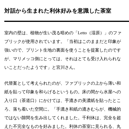
対話から生まれた利休好みを意識した茶室
室内の壁は、植物が生い茂る暗めの「Letto（湿原）」のファ
ブリックが使用されています。「当初はこのままだと印象が
強いので、プリント生地の裏面を使うことを提案したのです
が、マリメッコ側にとっては、それはとても受け入れられな
いことだったようです」と宮川さん。
代替案として考えられたのが、ファブリックの上から薄い和
紙を貼って印象を和らげるというもの。床の間から水屋への
入り口（茶道口）にかけては、手漉きの美濃紙を貼ったとこ
ろ、落ち着いた空間に。「手漉き和紙の漉きむらが、機械的
ではない隙間を生み出してくれました。千利休は、完全を超
えた不完全なものを好みました。利休の茶室に見られる、丸