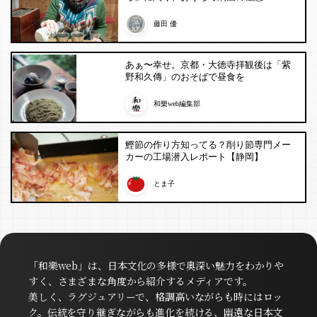
藤田 優
あぁ〜幸せ。京都・大徳寺拝観後は「紫
野和久傳」のおそばで昼食を
和樂web編集部
鰹節の作り方知ってる？削り節専門メー
カーの工場潜入レポート【静岡】
とま子
「和樂web」は、日本文化の多様で奥深い魅力をわかりや
すく、さまざまな角度から紹介するメディアです。
美しく、ラグジュアリーで、格調高いながらも時にはロッ
ク。伝統を守り継ぎながらも進化を続ける、幽遠な日本文