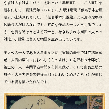
うずけのすけよしひさ）を討った「赤穂事件」。この事件を
題材にして、寛延元年（1748）に人形浄瑠璃『仮名手本忠臣
蔵』が上演されました。『仮名手本忠臣蔵』は人形浄瑠璃や
歌舞伎の演目のなかでも、有名な作品の一つと言えるでしょ
う。忠義を通そうとする武士と、巻き込まれる周囲の人々の
対比が、陰影に富んだ物語を生み出しています。
主人公の一人である大星由良之助（実際の事件では赤穂藩家
老・大石内蔵助（おおいしくらのすけ））を沢村長十郎が、
義士の一人・寺岡平右衛門を市川九蔵が、そして由良之助の
息子・大星力弥を岩井粂三郎（いわいくめさぶろう）が演じ
ている姿を描いた作品です。