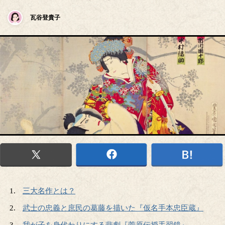
瓦谷登貴子
三大名作とは？
武士の忠義と庶民の葛藤を描いた『仮名手本忠臣蔵』