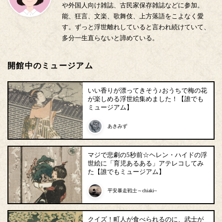
や外国人向け雑誌、古民家保存雑誌などに参加。
能、狂言、文楽、歌舞伎、上方落語をこよなく愛
す。ずっと浮世離れしていると言われ続けていて、
多分一生直らないと諦めている。
開館中のミュージアム
いい香りが漂ってきそう♪おうちで梅の花
が楽しめる浮世絵集めました！【誰でも
ミュージアム】
あきみず
マジで悲劇の5秒前☆ヘレン・ハイドの浮
世絵に「育児あるある」アテレコしてみ
た【誰でもミュージアム】
平安暴走戦士～chiaki~
クイズ！町人が食べられるのに、武士が