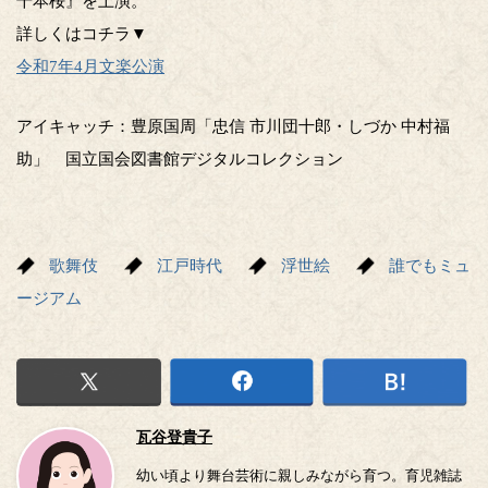
千本桜』を上演。
詳しくはコチラ▼
令和7年4月文楽公演
アイキャッチ：豊原国周「忠信 市川団十郎・しづか 中村福
助」 国立国会図書館デジタルコレクション
歌舞伎
江戸時代
浮世絵
誰でもミュ
ージアム
瓦谷登貴子
幼い頃より舞台芸術に親しみながら育つ。育児雑誌