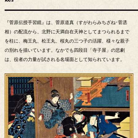
『菅原伝授手習鏡』は、菅原道真（すがわらみちざね･菅丞
相）の配流から、北野に天満自在天神としてまつられるまで
を柱に、梅王丸、松王丸、桜丸の三つ子の活躍、様々な親子
の別れを描いています。なかでも四段目「寺子屋」の悲劇
は、役者の力量が試される名場面として知られています。