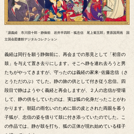
「源義経 市川団十郎・静御前 岩井半四郎・狐忠信 尾上菊五郎」豊原国周画 国
立国会図書館デジタルコレクション
義経は同行を願う静御前に、再会までの形見として「初音の
鼓」を与えて置き去りにします。そこへ静を連れ去ろうと男
たちがやってきますが、守ったのは義経の家来･佐藤忠信（さ
とうただのぶ）でした。静の旅の供として付き従う忠信。四
段目で静はようやく義経と再会しますが、２人の忠信が登場
して、静の供をしていたのは、実は狐の化身だったことがわ
かります。朝廷の雨乞いのために鼓の皮とされた両親を慕う
子狐が、忠信の姿を借りて鼓に付き添っていたのでした。こ
の作品では、静が鼓を打ち、狐の正体が現れ始めている様子