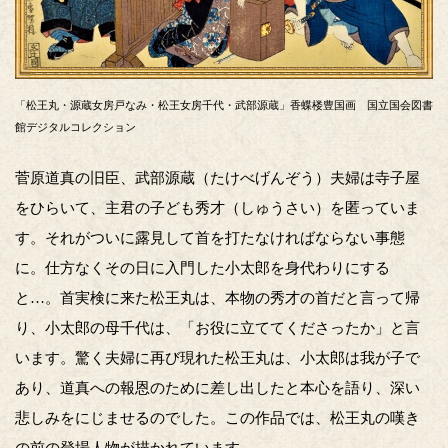
「松王丸・源蔵女房戸なみ・松王女房千代・武部源蔵」香蝶楼豊国画 国立国会図書
館デジタルコレクション
菅原道真の旧臣、武部源蔵（たけべげんぞう）夫婦は寺子屋
をひらいて、主君の子ども秀才（しゅうさい）を匿っていま
す。それがついに露見して首を打たなければならない事態
に。仕方なくその日に入門した小太郎を身代わりにする
と…。首実検に来た松王丸は、本物の秀才の首だと言って帰
り、小太郎の母千代は、「お役に立ててくださったか」と言
います。驚く夫婦に再び現れた松王丸は、小太郎は我が子で
あり、道真への報恩のために差し出したと本心を語り、深い
悲しみをにじませるのでした。この作品では、松王丸の嘆き
の前の登場人物が描かれています。