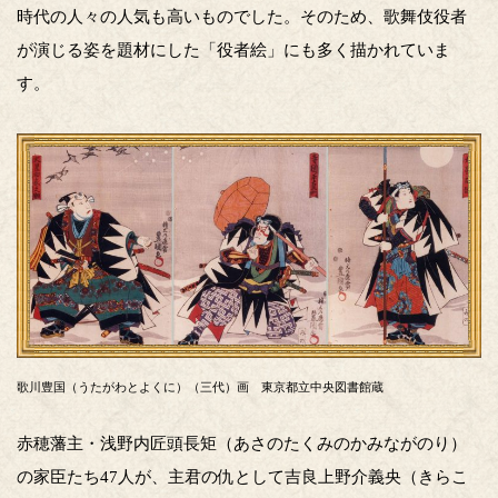
時代の人々の人気も高いものでした。そのため、歌舞伎役者
が演じる姿を題材にした「役者絵」にも多く描かれていま
す。
歌川豊国（うたがわとよくに）（三代）画 東京都立中央図書館蔵
赤穂藩主・浅野内匠頭長矩（あさのたくみのかみながのり）
の家臣たち47人が、主君の仇として吉良上野介義央（きらこ