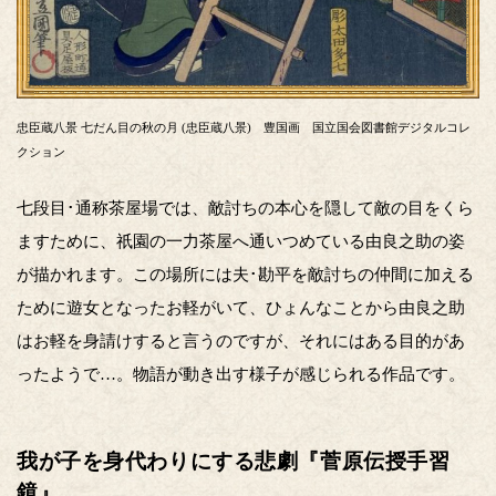
忠臣蔵八景 七だん目の秋の月 (忠臣蔵八景) 豊国画 国立国会図書館デジタルコレ
クション
七段目･通称茶屋場では、敵討ちの本心を隠して敵の目をくら
ますために、祇園の一力茶屋へ通いつめている由良之助の姿
が描かれます。この場所には夫･勘平を敵討ちの仲間に加える
ために遊女となったお軽がいて、ひょんなことから由良之助
はお軽を身請けすると言うのですが、それにはある目的があ
ったようで…。物語が動き出す様子が感じられる作品です。
我が子を身代わりにする悲劇『菅原伝授手習
鏡』