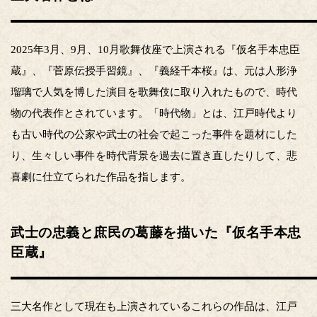
2025年3月、9月、10月歌舞伎座で上演される『仮名手本忠臣
蔵』、『菅原伝授手習鏡』、『義経千本桜』は、元は人形浄
瑠璃で人気を博した演目を歌舞伎に取り入れたもので、時代
物の代表作とされています。「時代物」とは、江戸時代より
も古い時代の公家や武士の社会で起こった事件を題材にした
り、生々しい事件を時代背景を過去に置き直したりして、悲
喜劇に仕立てられた作品を指します。
武士の忠義と庶民の葛藤を描いた『仮名手本忠
臣蔵』
三大名作として現在も上演されているこれらの作品は、江戸