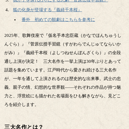
我が子を身代わりにする悲劇『菅原伝授手習鏡』
狐の化身が登場する『義経千本桜』
番外 初めての観劇はこちらを参考に
2025年、歌舞伎座で『仮名手本忠臣蔵（かなでほんちゅうし
んぐら）』『菅原伝授手習鏡（すがわらでんじゅてならいか
がみ）』『義経千本桜（よしつねせんぼんざくら）』の全段
通し上演が決定！ 三大名作を一挙上演は30年ぶりとあって
話題を集めています。江戸時代から愛され続ける三大名作
が、一年を通して上演されるのは歴史的な出来事。武士の忠
義、親子の情、幻想的な世界観——それぞれの作品が持つ魅
力と、浮世絵にも描かれた名場面をひも解きながら、見どこ
ろを紹介します。
三大名作とは？