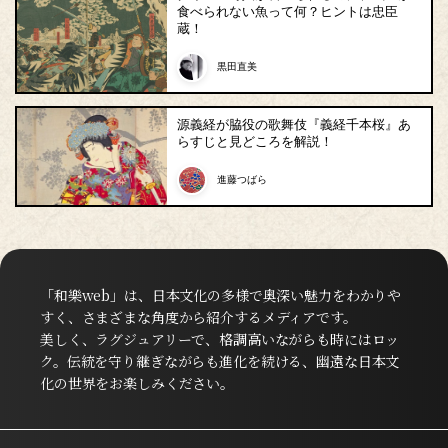
食べられない魚って何？ヒントは忠臣
蔵！
黒田直美
源義経が脇役の歌舞伎『義経千本桜』あ
らすじと見どころを解説！
進藤つばら
「和樂web」は、日本文化の多様で奥深い魅力をわかりや
すく、さまざまな角度から紹介するメディアです。
美しく、ラグジュアリーで、格調高いながらも時にはロッ
ク。伝統を守り継ぎながらも進化を続ける、幽遠な日本文
化の世界をお楽しみください。