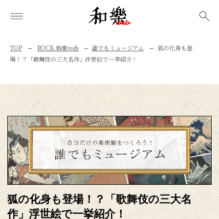
検索
TOP
ROCK 和樂web
誰でもミュージアム
狐の化身も登
場！？「歌舞伎の三大名作」浮世絵で一挙紹介！
狐の化身も登場！？「歌舞伎の三大名
作」浮世絵で一挙紹介！