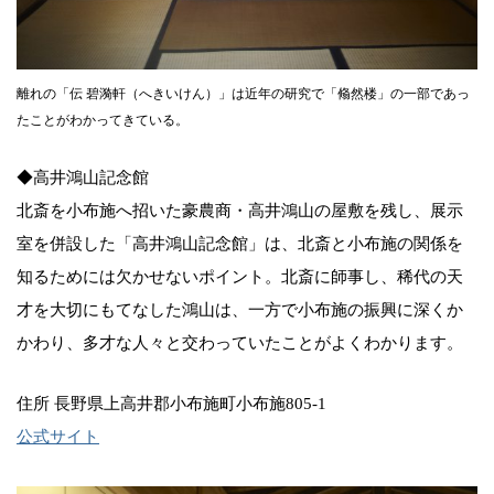
離れの「伝 碧漪軒（へきいけん）」は近年の研究で「翛然楼」の一部であっ
たことがわかってきている。
◆高井鴻山記念館
北斎を小布施へ招いた豪農商・高井鴻山の屋敷を残し、展示
室を併設した「高井鴻山記念館」は、北斎と小布施の関係を
知るためには欠かせないポイント。北斎に師事し、稀代の天
才を大切にもてなした鴻山は、一方で小布施の振興に深くか
かわり、多才な人々と交わっていたことがよくわかります。
住所 長野県上高井郡小布施町小布施805-1
公式サイト