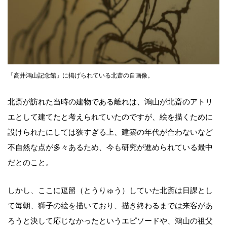
「高井鴻山記念館」に掲げられている北斎の自画像。
北斎が訪れた当時の建物である離れは、鴻山が北斎のアトリ
エとして建てたと考えられていたのですが、絵を描くために
設けられたにしては狭すぎる上、建築の年代が合わないなど
不自然な点が多々あるため、今も研究が進められている最中
だとのこと。
しかし、ここに逗留（とうりゅう）していた北斎は日課とし
て毎朝、獅子の絵を描いており、描き終わるまでは来客があ
ろうと決して応じなかったというエピソードや、鴻山の祖父