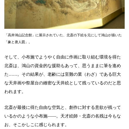
「高井鴻山記念館」に展示されていた、北斎の下絵を元にして鴻山が描いた
「象と唐人図」。
そして、小布施でようやく自由に作画に取り組む環境を得た
北斎は、鴻山の資金的な援助もあって、思うままに筆を進め
た……。その結果が、老齢には至難の業（わざ）である巨大
な天井画や祭屋台の緻密な天井絵として残っているのだと思
われます。
北斎が最後に得た自由な空気と、創作に対する意欲が残って
いるかのような小布施――。天才絵師・北斎の名残は今もな
お、そこかしこに感じられます。