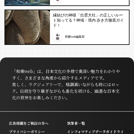
縁結びの神様「出雲大社」の正しいルー
ト知ってる？神域・境内 歩き方徹底ガイ
ド！
和樂web編集部
「和樂web」は、日本文化の多様で奥深い魅力をわかりや
すく、さまざまな角度から紹介するメディアです。
美しく、ラグジュアリーで、格調高いながらも時にはロッ
ク。伝統を守り継ぎながらも進化を続ける、幽遠な日本文
化の世界をお楽しみください。
広告掲載をご検討の方へ
執筆者一覧
プライバシーポリシー
インフォマティブデータガイドライ