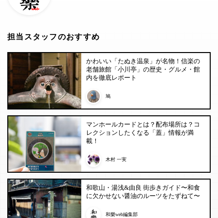
担当スタッフのおすすめ
かわいい「たぬき温泉」が名物！信楽の
老舗旅館「小川亭」の歴史・グルメ・館
内を徹底レポート
鳩
マンホールカードとは？配布場所は？コ
レクションしたくなる「蓋」情報が満
載！
木村 一実
和歌山・湯浅&由良 街歩きガイド〜和食
に欠かせない醤油のルーツをたずねて〜
和樂web編集部