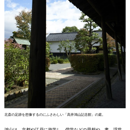
北斎の足跡を想像するのにふさわしい「高井鴻山記念館」の庭。
鴻山は、京都や江戸に遊学し、儒学などの思想や、書、浮世