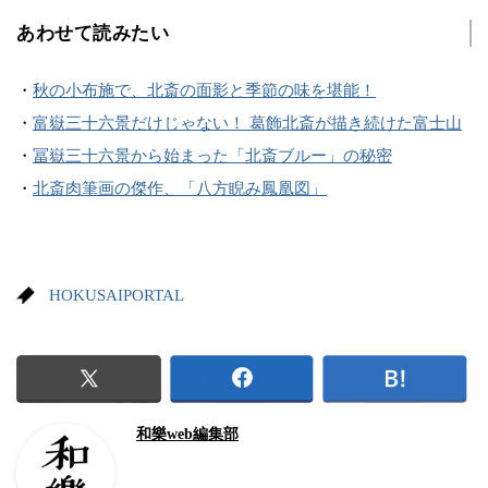
あわせて読みたい
・
秋の小布施で、北斎の面影と季節の味を堪能！
・
富嶽三十六景だけじゃない！ 葛飾北斎が描き続けた富士山
・
冨嶽三十六景から始まった「北斎ブルー」の秘密
・
北斎肉筆画の傑作、「八方睨み鳳凰図」
HOKUSAIPORTAL
和樂web編集部