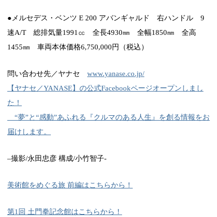
●メルセデス・ベンツ E 200 アバンギャルド 右ハンドル 9
速A/T 総排気量1991㏄ 全長4930㎜ 全幅1850㎜ 全高
1455㎜ 車両本体価格6,750,000円（税込）
問い合わせ先／ヤナセ
www.yanase.co.jp/
【ヤナセ／YANASE】の公式Facebookページオープンしまし
た！
“夢”と“感動”あふれる『クルマのある人生』を創る情報をお
届けします。
–撮影/永田忠彦 構成/小竹智子-
美術館をめぐる旅 前編はこちらから！
第1回 土門拳記念館はこちらから！