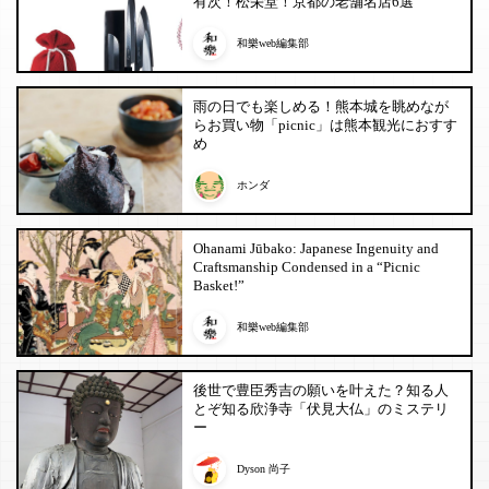
有次！松栄堂！京都の老舗名店6選
和樂web編集部
雨の日でも楽しめる！熊本城を眺めなが
らお買い物「picnic」は熊本観光におすす
め
ホンダ
Ohanami Jūbako: Japanese Ingenuity and
Craftsmanship Condensed in a “Picnic
Basket!”
和樂web編集部
後世で豊臣秀吉の願いを叶えた？知る人
とぞ知る欣浄寺「伏見大仏」のミステリ
ー
Dyson 尚子