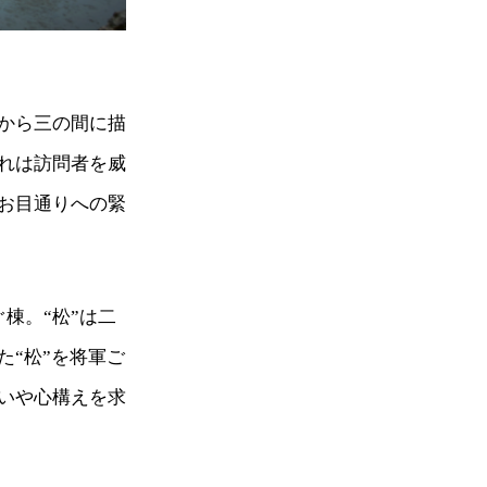
から三の間に描
れは訪問者を威
お目通りへの緊
棟。“松”は二
“松”を将軍ご
いや心構えを求