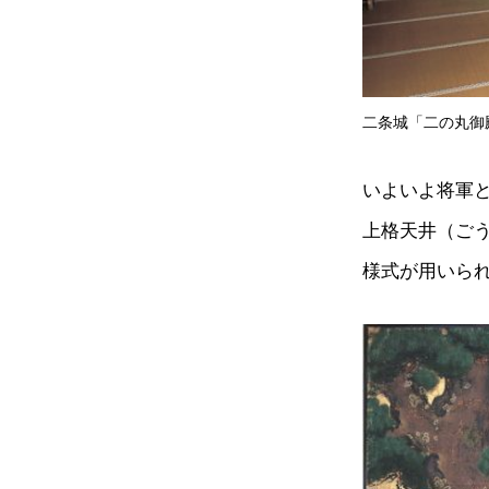
二条城「二の丸御
いよいよ将軍
上格天井（ご
様式が用いら