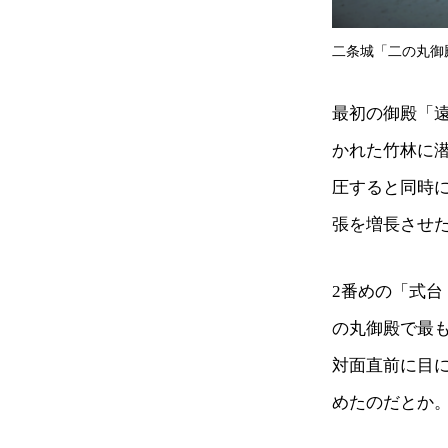
二条城「二の丸御
最初の御殿「
かれた竹林に
圧すると同時
張を増長させ
2番めの「式台
の丸御殿で最も
対面直前に目
めたのだとか