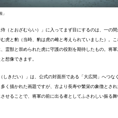
殿」
遠侍（とおざむらい）」に入ってまず目にするのは、一の間
潜む虎と豹（当時、豹は虎の雌と考えられていました）。こ
に、霊獣と崇められた虎に守護の役割を期待したもの。将軍
たと想像できます。
（しきだい）」は、公式の対面所である「大広間」へつなぐ
多く描かれた画題ですが、古より長寿や繁栄の象徴とされた
にさせることで、将軍の前に出る者としてふさわしい振る舞
。