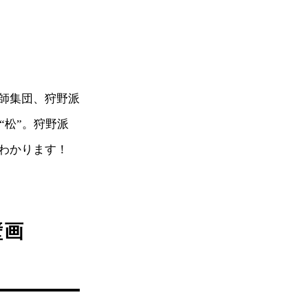
師集団、狩野派
“松”。狩野派
わかります！
壁画