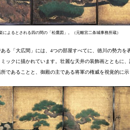
楽によるとされる四の間の「松鷹図」。（元離宮二条城事務所蔵）
である「大広間」には、4つの部屋すべてに、徳川の勢力を
ラミックに描かれています。壮麗な天井の装飾画とともに、
場所であることと、御殿の主である将軍の権威を視覚的に示