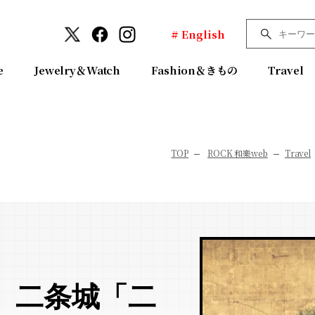
# English
e
Jewelry＆Watch
Fashion＆きもの
Travel
TOP
ROCK 和樂web
Travel
 二条城「二