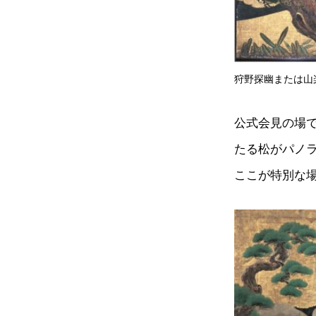
狩野探幽または山
公式会見の場
たる松がパノ
ここが特別な