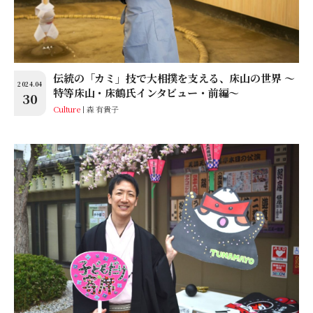
伝統の「カミ」技で大相撲を支える、床山の世界 ～
2024.04
特等床山・床鶴氏インタビュー・前編～
30
Culture
森 有貴子