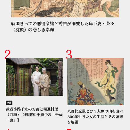
戦国きっての悪役令嬢？秀吉が溺愛した年下妻・茶々
（淀殿）の悲しき素顔
連載
武者小路千家のお盆と精進料理
八百比丘尼とは？人魚の肉を食べ
（前編）【料理家 千麻子の「千歳
800年生きた女の生涯とその結末
一食」】
を解説