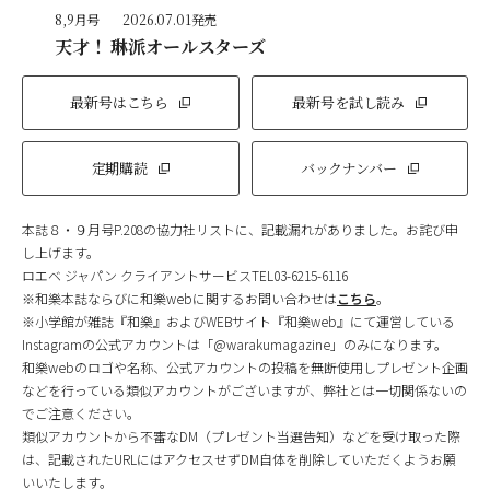
8,9月号
2026.07.01発売
天才！ 琳派オールスターズ
最新号はこちら
最新号を試し読み
定期購読
バックナンバー
本誌８・９月号P.208の協力社リストに、記載漏れがありました。お詫び申
し上げます。
ロエベ ジャパン クライアントサービスTEL03-6215-6116
※和樂本誌ならびに和樂webに関するお問い合わせは
こちら
。
※小学館が雑誌『和樂』およびWEBサイト『和樂web』にて運営している
Instagramの公式アカウントは「@warakumagazine」のみになります。
和樂webのロゴや名称、公式アカウントの投稿を無断使用しプレゼント企画
などを行っている類似アカウントがございますが、弊社とは一切関係ないの
でご注意ください。
類似アカウントから不審なDM（プレゼント当選告知）などを受け取った際
は、記載されたURLにはアクセスせずDM自体を削除していただくようお願
いいたします。