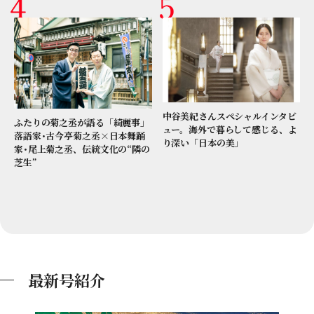
中谷美紀さんスペシャルインタビ
ふたりの菊之丞が語る「綺麗事」
ュー。海外で暮らして感じる、よ
落語家･古今亭菊之丞×日本舞踊
り深い「日本の美」
家･尾上菊之丞、伝統文化の“隣の
芝生”
最新号紹介