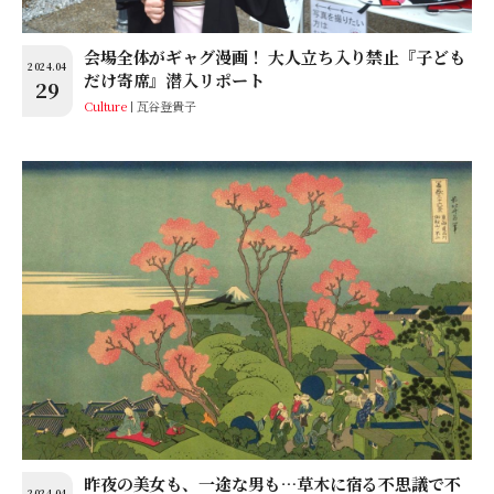
会場全体がギャグ漫画！ 大人立ち入り禁止『子ども
2024.04
だけ寄席』潜入リポート
29
Culture
瓦谷登貴子
昨夜の美女も、一途な男も…草木に宿る不思議で不
2024.04