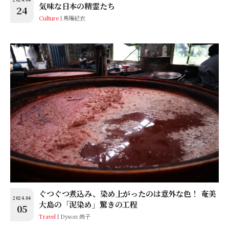
気味な日本の精霊たち
24
Culture
馬場紀衣
ぐつぐつ煮込み、染め上がったのは意外な色！ 奄美
2024.04
大島の「泥染め」驚きの工程
05
Travel
Dyson 尚子