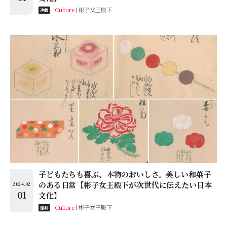
Culture
彬子女王殿下
連載
子どもたちも喜ぶ、本物のおいしさ。美しい和菓子
のある日常【彬子女王殿下が次世代に伝えたい日本
2024.02
01
文化】
Culture
彬子女王殿下
連載