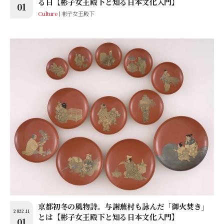
る日【彬子女王殿下と知る日本文化入門】
01
Culture
彬子女王殿下
京都初冬の風物詩。与謝蕪村も詠んだ「御火焚き」
2022.11
とは【彬子女王殿下と知る日本文化入門】
01