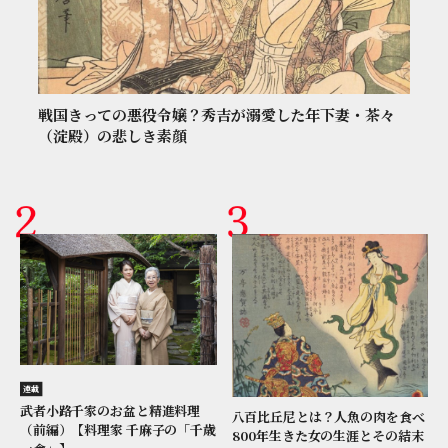
戦国きっての悪役令嬢？秀吉が溺愛した年下妻・茶々
（淀殿）の悲しき素顔
連載
武者小路千家のお盆と精進料理
八百比丘尼とは？人魚の肉を食べ
（前編）【料理家 千麻子の「千歳
800年生きた女の生涯とその結末