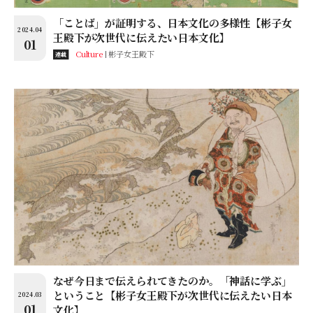
「ことば」が証明する、日本文化の多様性【彬子女
2024.04
王殿下が次世代に伝えたい日本文化】
01
Culture
彬子女王殿下
連載
なぜ今日まで伝えられてきたのか。「神話に学ぶ」
ということ【彬子女王殿下が次世代に伝えたい日本
2024.03
01
文化】