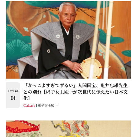
「かっこよすぎてずるい」人間国宝、亀井忠雄先生
との別れ【彬子女王殿下が次世代に伝えたい日本文
2023.07
01
化】
Culture
彬子女王殿下