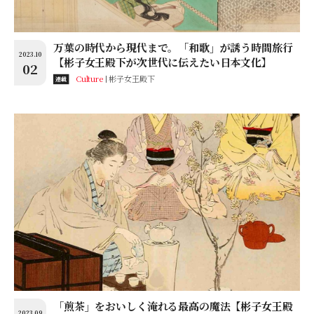
万葉の時代から現代まで。「和歌」が誘う時間旅行
2023.10
【彬子女王殿下が次世代に伝えたい日本文化】
02
Culture
彬子女王殿下
連載
「煎茶」をおいしく淹れる最高の魔法【彬子女王殿
2023.09