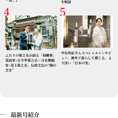
一食」】
を解説
中谷美紀さんスペシャルインタビ
ふたりの菊之丞が語る「綺麗事」
ュー。海外で暮らして感じる、よ
落語家･古今亭菊之丞×日本舞踊
り深い「日本の美」
家･尾上菊之丞、伝統文化の“隣の
芝生”
最新号紹介