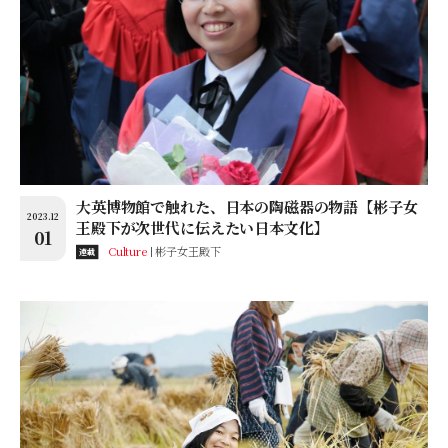
大英博物館で触れた、日本の陶磁器の物語【彬子女
2023.12
王殿下が次世代に伝えたい日本文化】
01
Culture
彬子女王殿下
連載