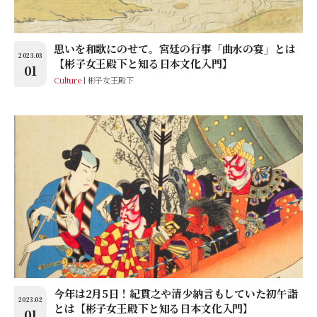
思いを和歌にのせて。宮廷の行事「曲水の宴」とは
2023.03
【彬子女王殿下と知る日本文化入門】
01
Culture
彬子女王殿下
今年は2月5日！紀貫之や清少納言もしていた初午詣
2023.02
とは【彬子女王殿下と知る日本文化入門】
01