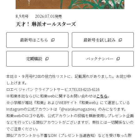
8,9月号
2026.07.01発売
天才！ 琳派オールスターズ
最新号はこちら
最新号を試し読み
定期購読
バックナンバー
本誌８・９月号P.208の協力社リストに、記載漏れがありました。お詫び申
し上げます。
ロエベ ジャパン クライアントサービスTEL03-6215-6116
※和樂本誌ならびに和樂webに関するお問い合わせは
こちら
。
※小学館が雑誌『和樂』およびWEBサイト『和樂web』にて運営している
Instagramの公式アカウントは「@warakumagazine」のみになります。
和樂webのロゴや名称、公式アカウントの投稿を無断使用しプレゼント企画
などを行っている類似アカウントがございますが、弊社とは一切関係ないの
でご注意ください。
類似アカウントから不審なDM（プレゼント当選告知）などを受け取った際