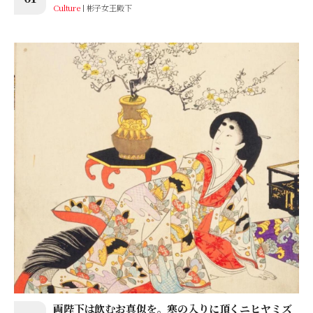
Culture
彬子女王殿下
両陛下は飲むお真似を。寒の入りに頂くニヒヤミズ