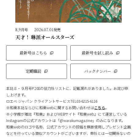
8,9月号
2026.07.01発売
天才！ 琳派オールスターズ
最新号はこちら
最新号を試し読み
定期購読
バックナンバー
本誌８・９月号P.208の協力社リストに、記載漏れがありました。お詫び申
し上げます。
ロエベ ジャパン クライアントサービスTEL03-6215-6116
※和樂本誌ならびに和樂webに関するお問い合わせは
こちら
。
※小学館が雑誌『和樂』およびWEBサイト『和樂web』にて運営している
Instagramの公式アカウントは「@warakumagazine」のみになります。
和樂webのロゴや名称、公式アカウントの投稿を無断使用しプレゼント企画
などを行っている類似アカウントがございますが、弊社とは一切関係ないの