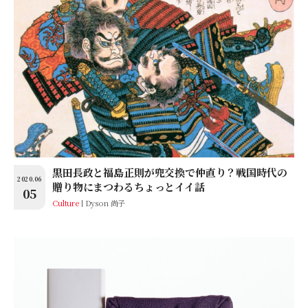
黒田長政と福島正則が兜交換で仲直り？戦国時代の
2020.06
贈り物にまつわるちょっとイイ話
05
Culture
Dyson 尚子