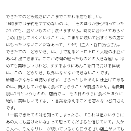
できたてのどら焼きにここまでこだわる店も珍しい。
16時までは予約をすすめないのは、「そのほうが多少待っていた
だいても、温かいものが手渡せますから。時間に合わせてあらか
じめ用意しておくということは、こまめに焼いて出すうちの店に
はもったいないことだなぁって」と4代目主人・谷口拓也さん。
できたての「どらやき」は、手で割るとトロトロと大粒の小豆が
あふれ出てきます。ここが時間の経ったものとの大きな違い。冷
めても美味しいけれど、すするようにあんこを口で受ける体験
は、この「どらやき」以外はなかなかできないことです。
砂糖は少なめに煮詰めすぎず、さらっとしたあんに仕上げてある
のは、購入してから早く食べてもらうことが前提のため。消費期
限は2日というものの、店頭では「その日のうちに食べたほうが
絶対に美味しいですよ」と言葉を添えることを忘れない谷口さん
です。
「一度できたての味を知ってしまったら、『これは温かいうちに
あの人にも届けたいな』って思ってくださると信じていて。人か
ら人へ、そんなリレーが続いているから口うるさい店主がいても