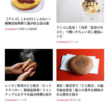
【グルメ】これは行くしかない！
歌舞伎座界隈で通が唸る店10選
アイスに昆布！？浅草「昆布の川
Gourmet
和樂web編集部
ひと」で聞いたちょい足し絶品レ
シピ
Gourmet
チヒロ
レンチン専用のどら焼き「ホット
東京・梅花亭で「どら焼き」の誕
ドラバター」新商品登場！ライン
生秘話発見！船との意外な関係が
ナップとおすすめ温め時間も紹介
ある歴史を紹介
Gourmet
コパ子
Gourmet
井上たま