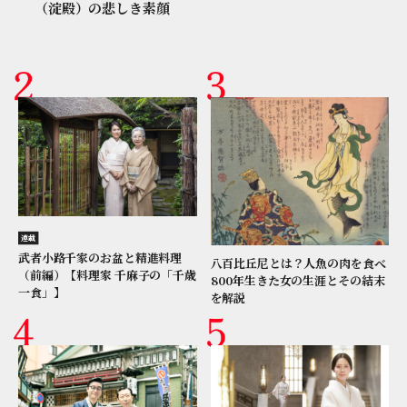
（淀殿）の悲しき素顔
連載
武者小路千家のお盆と精進料理
八百比丘尼とは？人魚の肉を食べ
（前編）【料理家 千麻子の「千歳
800年生きた女の生涯とその結末
一食」】
を解説