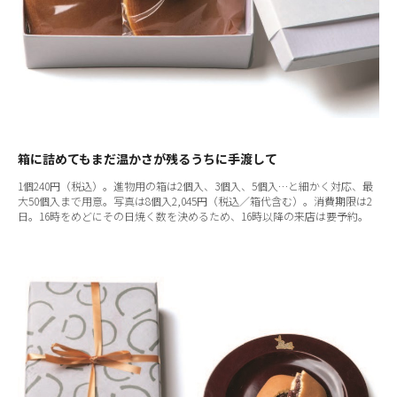
箱に詰めてもまだ温かさが残るうちに手渡して
1個240円（税込）。進物用の箱は2個入、3個入、5個入…と細かく対応、最
大50個入まで用意。写真は8個入2,045円（税込／箱代含む）。消費期限は2
日。16時をめどにその日焼く数を決めるため、16時以降の来店は要予約。