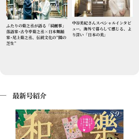
中谷美紀さんスペシャルインタビ
ふたりの菊之丞が語る「綺麗事」
ュー。海外で暮らして感じる、よ
落語家･古今亭菊之丞×日本舞踊
り深い「日本の美」
家･尾上菊之丞、伝統文化の“隣の
芝生”
最新号紹介