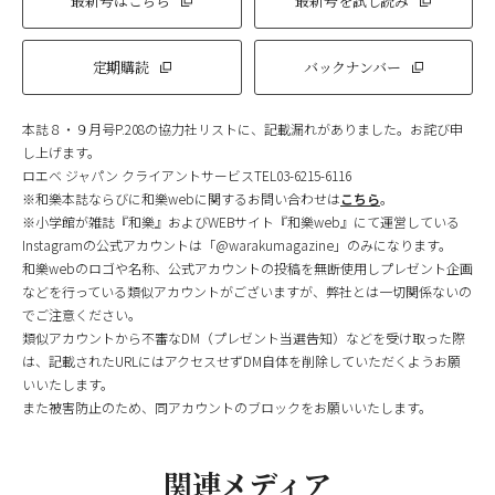
最新号はこちら
最新号を試し読み
定期購読
バックナンバー
本誌８・９月号P.208の協力社リストに、記載漏れがありました。お詫び申
し上げます。
ロエベ ジャパン クライアントサービスTEL03-6215-6116
※和樂本誌ならびに和樂webに関するお問い合わせは
こちら
。
※小学館が雑誌『和樂』およびWEBサイト『和樂web』にて運営している
Instagramの公式アカウントは「@warakumagazine」のみになります。
和樂webのロゴや名称、公式アカウントの投稿を無断使用しプレゼント企画
などを行っている類似アカウントがございますが、弊社とは一切関係ないの
でご注意ください。
類似アカウントから不審なDM（プレゼント当選告知）などを受け取った際
は、記載されたURLにはアクセスせずDM自体を削除していただくようお願
いいたします。
また被害防止のため、同アカウントのブロックをお願いいたします。
関連メディア