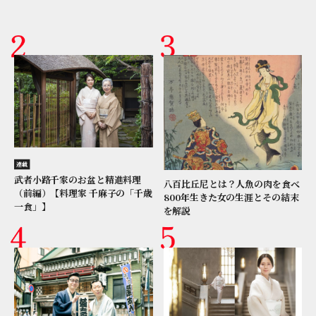
連載
武者小路千家のお盆と精進料理
八百比丘尼とは？人魚の肉を食べ
（前編）【料理家 千麻子の「千歳
800年生きた女の生涯とその結末
一食」】
を解説