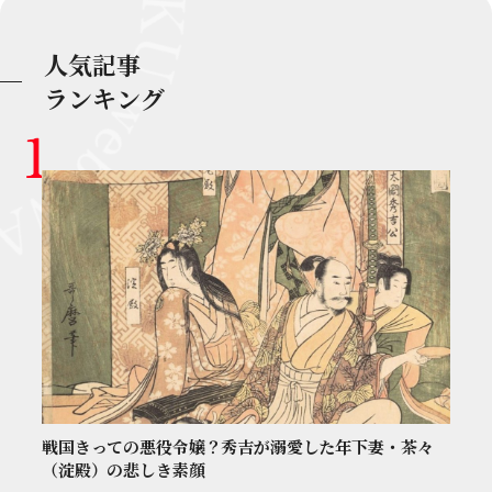
人気記事
ランキング
戦国きっての悪役令嬢？秀吉が溺愛した年下妻・茶々
（淀殿）の悲しき素顔