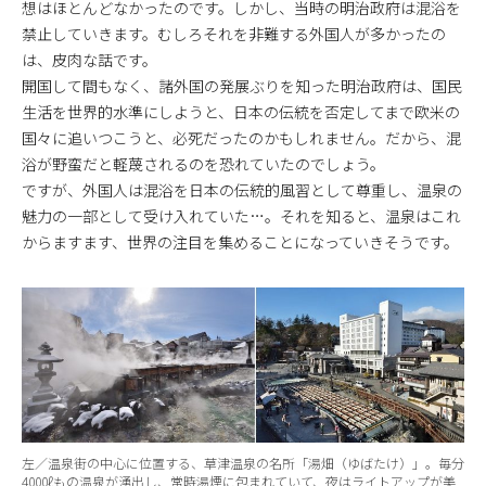
想はほとんどなかったのです。しかし、当時の明治政府は混浴を
禁止していきます。むしろそれを非難する外国人が多かったの
は、皮肉な話です。
開国して間もなく、諸外国の発展ぶりを知った明治政府は、国民
生活を世界的水準にしようと、日本の伝統を否定してまで欧米の
国々に追いつこうと、必死だったのかもしれません。だから、混
浴が野蛮だと軽蔑されるのを恐れていたのでしょう。
ですが、外国人は混浴を日本の伝統的風習として尊重し、温泉の
魅力の一部として受け入れていた…。それを知ると、温泉はこれ
からますます、世界の注目を集めることになっていきそうです。
左／温泉街の中心に位置する、草津温泉の名所「湯畑（ゆばたけ）」。毎分
4000ℓもの温泉が湧出し、常時湯煙に包まれていて、夜はライトアップが美