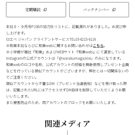
定期購読
バックナンバー
本誌８・９月号P.208の協力社リストに、記載漏れがありました。お詫び申
し上げます。
ロエベ ジャパン クライアントサービスTEL03-6215-6116
※和樂本誌ならびに和樂webに関するお問い合わせは
こちら
。
※小学館が雑誌『和樂』およびWEBサイト『和樂web』にて運営している
Instagramの公式アカウントは「@warakumagazine」のみになります。
和樂webのロゴや名称、公式アカウントの投稿を無断使用しプレゼント企画
などを行っている類似アカウントがございますが、弊社とは一切関係ないの
でご注意ください。
類似アカウントから不審なDM（プレゼント当選告知）などを受け取った際
は、記載されたURLにはアクセスせずDM自体を削除していただくようお願
いいたします。
また被害防止のため、同アカウントのブロックをお願いいたします。
関連メディア