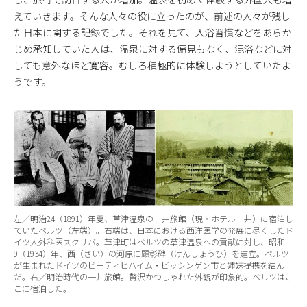
えていきます。そんな人々の役に立ったのが、前述の人々が残し
た日本に関する記録でした。それを見て、入浴習慣などをあらか
じめ承知していた人は、温泉に対する偏見もなく、混浴などに対
しても意外なほど寛容。むしろ積極的に体験しようとしていたよ
うです。
左／明治24（1891）年夏、草津温泉の一井旅館（現・ホテル一井）に宿泊し
ていたベルツ（左端）。右端は、日本における西洋医学の発展に尽くしたド
イツ人外科医スクリバ。草津町はベルツの草津温泉への貢献に対し、昭和
9（1934）年、西（さい）の河原に顕彰碑（けんしょうひ）を建立。ベルツ
が生まれたドイツのビーティヒハイム・ビッシンゲン市と姉妹提携を結ん
だ。右／明治時代の一井旅館。贅沢かつしゃれた外観が印象的。ベルツはこ
こに宿泊した。