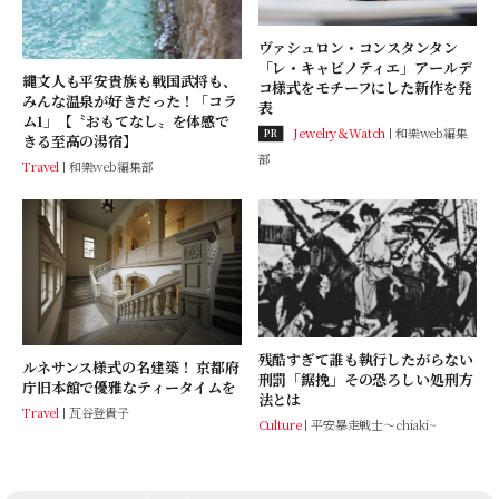
ヴァシュロン・コンスタンタン
「レ・キャビノティエ」アールデ
縄文人も平安貴族も戦国武将も、
コ様式をモチーフにした新作を発
みんな温泉が好きだった！「コラ
表
ム1」【〝おもてなし〟を体感で
Jewelry＆Watch
和樂web編集
PR
きる至高の湯宿】
部
Travel
和樂web編集部
残酷すぎて誰も執行したがらない
ルネサンス様式の名建築！ 京都府
刑罰「鋸挽」その恐ろしい処刑方
庁旧本館で優雅なティータイムを
法とは
Travel
瓦谷登貴子
Culture
平安暴走戦士～chiaki~