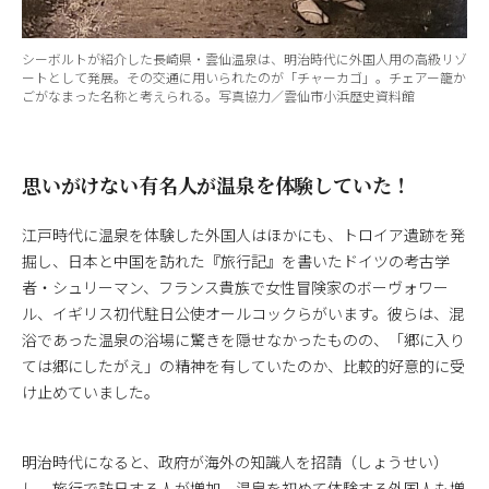
シーボルトが紹介した長崎県・雲仙温泉は、明治時代に外国人用の高級リゾ
ートとして発展。その交通に用いられたのが「チャーカゴ」。チェアー籠か
ごがなまった名称と考えられる。写真協力／雲仙市小浜歴史資料館
思いがけない有名人が温泉を体験していた！
江戸時代に温泉を体験した外国人はほかにも、トロイア遺跡を発
掘し、日本と中国を訪れた『旅行記』を書いたドイツの考古学
者・シュリーマン、フランス貴族で女性冒険家のボーヴォワー
ル、イギリス初代駐日公使オールコックらがいます。彼らは、混
浴であった温泉の浴場に驚きを隠せなかったものの、「郷に入り
ては郷にしたがえ」の精神を有していたのか、比較的好意的に受
け止めていました。
明治時代になると、政府が海外の知識人を招請（しょうせい）
し、旅行で訪日する人が増加。温泉を初めて体験する外国人も増