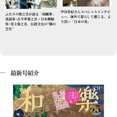
中谷美紀さんスペシャルインタビ
ふたりの菊之丞が語る「綺麗事」
ュー。海外で暮らして感じる、よ
落語家･古今亭菊之丞×日本舞踊
り深い「日本の美」
家･尾上菊之丞、伝統文化の“隣の
芝生”
最新号紹介