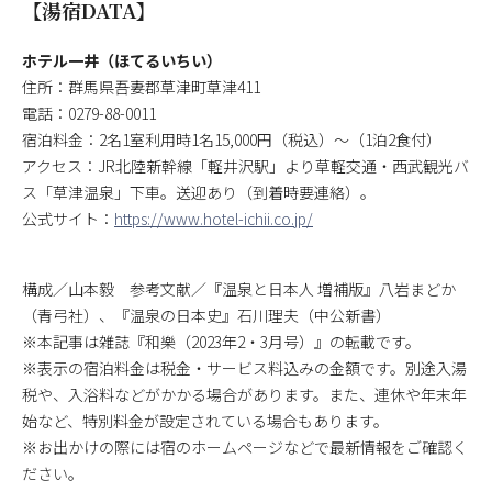
【湯宿DATA】
ホテル一井（ほてるいちい）
住所：群馬県吾妻郡草津町草津411
電話：0279-88-0011
宿泊料金：2名1室利用時1名15,000円（税込）～（1泊2食付）
アクセス：JR北陸新幹線「軽井沢駅」より草軽交通・西武観光バ
ス「草津温泉」下車。送迎あり（到着時要連絡）。
公式サイト：
https://www.hotel-ichii.co.jp/
構成／山本毅 参考文献／『温泉と日本人 増補版』八岩まどか
（青弓社）、『温泉の日本史』石川理夫（中公新書）
※本記事は雑誌『和樂（2023年2・3月号）』の転載です。
※表示の宿泊料金は税金・サービス料込みの金額です。別途入湯
税や、入浴料などがかかる場合があります。また、連休や年末年
始など、特別料金が設定されている場合もあります。
※お出かけの際には宿のホームページなどで最新情報をご確認く
ださい。