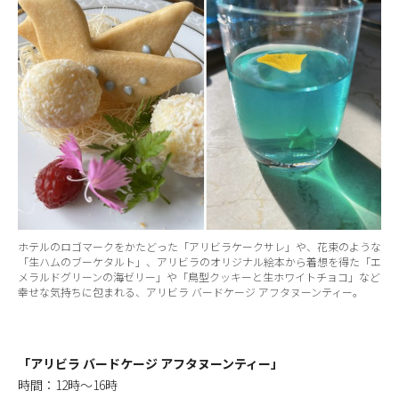
ホテルのロゴマークをかたどった「アリビラケークサレ」や、花束のような
「生ハムのブーケタルト」、アリビラのオリジナル絵本から着想を得た「エ
メラルドグリーンの海ゼリー」や「鳥型クッキーと生ホワイトチョコ」など
幸せな気持ちに包まれる、アリビラ バードケージ アフタヌーンティー。
「アリビラ バードケージ アフタヌーンティー」
時間：12時～16時