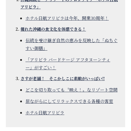
アリビラ」
ホテル日航アリビラは今年、開業30周年！
優れた沖縄の食文化を体感できる！
伝統を受け継ぎ自然の恵みを反映した「ぬちぐ
すい御膳」
「アリビラ バードケージ アフタヌーンティ
ー」がすごい！
さすが老舗！ そこかしこに素敵がいっぱい!!
どこを切り取っても〝映え！〟なリゾート空間
居ながらにしてリラックスできる各種の客室
ホテル日航アリビラ