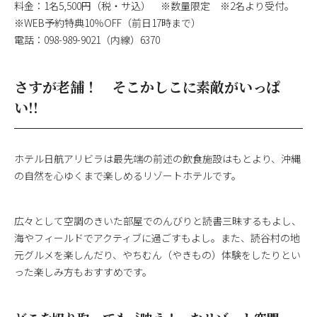
料金：1名5,500円（税・サ込） ※数量限定 ※2名より受付。
※WEB予約特典10％OFF（前日17時まで）
電話：098-989-9021（内線）6370
さすが老舗！ そこかしこに素敵がいっぱ
い!!
ホテル日航アリビラは最先端の前述の飲食施設はもとより、沖縄
の自然を心ゆくまで楽しめるリゾートホテルです。
広々として空調のきいた部屋でのんびりと読書三昧するもよし、
海やフィールドでアクティブに過ごすもよし。また、読谷村の地
元グルメを楽しんだり、やちむん（やきもの）体験をしたりとい
った楽しみ方もおすすめです。