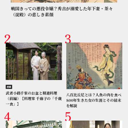
戦国きっての悪役令嬢？秀吉が溺愛した年下妻・茶々
（淀殿）の悲しき素顔
連載
武者小路千家のお盆と精進料理
八百比丘尼とは？人魚の肉を食べ
（前編）【料理家 千麻子の「千歳
800年生きた女の生涯とその結末
一食」】
を解説