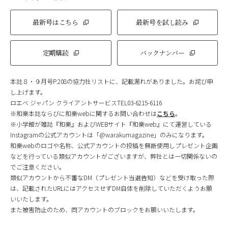
最新号はこちら
最新号を試し読み
定期購読
バックナンバー
本誌８・９月号P.208の協力社リストに、記載漏れがありました。お詫び申
し上げます。
ロエベ ジャパン クライアントサービスTEL03-6215-6116
※和樂本誌ならびに和樂webに関するお問い合わせは
こちら
。
※小学館が雑誌『和樂』およびWEBサイト『和樂web』にて運営している
Instagramの公式アカウントは「@warakumagazine」のみになります。
和樂webのロゴや名称、公式アカウントの投稿を無断使用しプレゼント企画
などを行っている類似アカウントがございますが、弊社とは一切関係ないの
でご注意ください。
類似アカウントから不審なDM（プレゼント当選告知）などを受け取った際
は、記載されたURLにはアクセスせずDM自体を削除していただくようお願
いいたします。
また被害防止のため、同アカウントのブロックをお願いいたします。