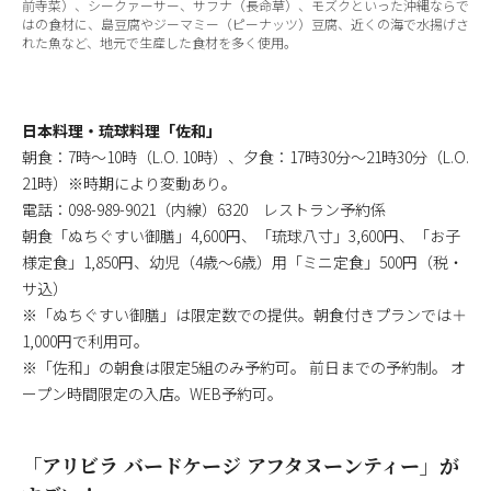
前寺菜）、シークァーサー、サフナ（長命草）、モズクといった沖縄ならで
はの食材に、島豆腐やジーマミー（ピーナッツ）豆腐、近くの海で水揚げさ
れた魚など、地元で生産した食材を多く使用。
日本料理・琉球料理「佐和」
朝食：7時～10時（L.O. 10時）、夕食：17時30分～21時30分（L.O.
21時）※時期により変動あり。
電話：098-989-9021（内線）6320 レストラン予約係
朝食「ぬちぐすい御膳」4,600円、「琉球八寸」3,600円、「お子
様定食」1,850円、幼児（4歳～6歳）用「ミニ定食」500円（税・
サ込）
※「ぬちぐすい御膳」は限定数での提供。朝食付きプランでは＋
1,000円で利用可。
※「佐和」の朝食は限定5組のみ予約可。 前日までの予約制。 オ
ープン時間限定の入店。WEB予約可。
「アリビラ バードケージ アフタヌーンティー」が