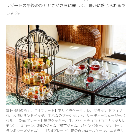
リゾートの午後のひとときがさらに麗しく、豊かに感じられるで
しょう。
3月～6月のMenu【1stプレート】アリビラケークサレ、グラタン ドフィノ
ワ、お祝いサンドイッチ、生ハムのブーケタルト、サーティースムージーボ
ウル 【2ndプレート】鳥型クッキー、生ホワイトチョコ（ココナッツ＆レ
モン）、スコーン、3種のジャム（紅芋ジャム、パインバター、マンゴーフ
ランボワーズジャム） 【3rdプレート】花の白いロールケーキ、エメラル