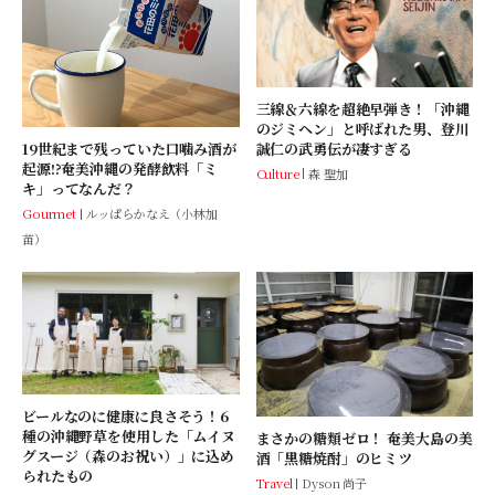
三線＆六線を超絶早弾き！「沖縄
のジミヘン」と呼ばれた男、登川
誠仁の武勇伝が凄すぎる
19世紀まで残っていた口噛み酒が
起源!?奄美沖縄の発酵飲料「ミ
Culture
森 聖加
キ」ってなんだ？
Gourmet
ルッぱらかなえ（小林加
苗）
ビールなのに健康に良さそう！6
種の沖縄野草を使用した「ムイヌ
まさかの糖類ゼロ！ 奄美大島の美
グスージ（森のお祝い）」に込め
酒「黒糖焼酎」のヒミツ
られたもの
Travel
Dyson 尚子