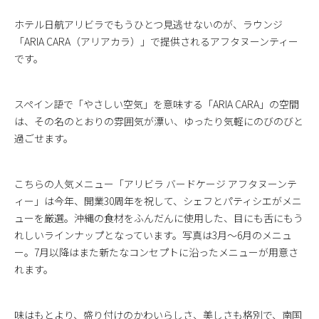
ホテル日航アリビラでもうひとつ見逃せないのが、ラウンジ
「ARIA CARA（アリアカラ）」で提供されるアフタヌーンティー
です。
スペイン語で「やさしい空気」を意味する「ARIA CARA」の空間
は、その名のとおりの雰囲気が漂い、ゆったり気軽にのびのびと
過ごせます。
こちらの人気メニュー「アリビラ バードケージ アフタヌーンテ
ィー」は今年、開業30周年を祝して、シェフとパティシエがメニ
ューを厳選。沖縄の食材をふんだんに使用した、目にも舌にもう
れしいラインナップとなっています。写真は3月～6月のメニュ
ー。7月以降はまた新たなコンセプトに沿ったメニューが用意さ
れます。
味はもとより、盛り付けのかわいらしさ、美しさも格別で、南国