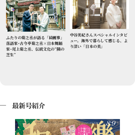
中谷美紀さんスペシャルインタビ
ふたりの菊之丞が語る「綺麗事」
ュー。海外で暮らして感じる、よ
落語家･古今亭菊之丞×日本舞踊
り深い「日本の美」
家･尾上菊之丞、伝統文化の“隣の
芝生”
最新号紹介