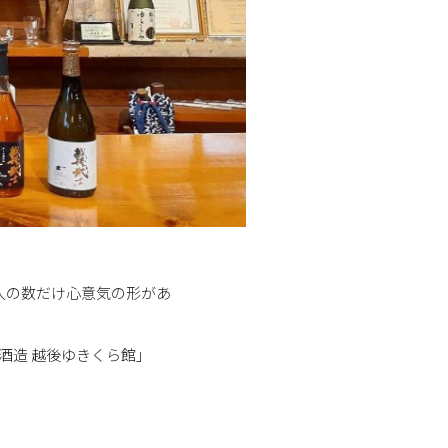
人の数だけ心意気の形があ
酒造 越後ゆきくら館」