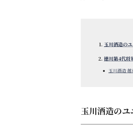
玉川酒造のユ
徳川第4代将
玉川酒造 
玉川酒造のユ