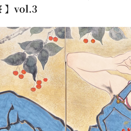
】vol.3