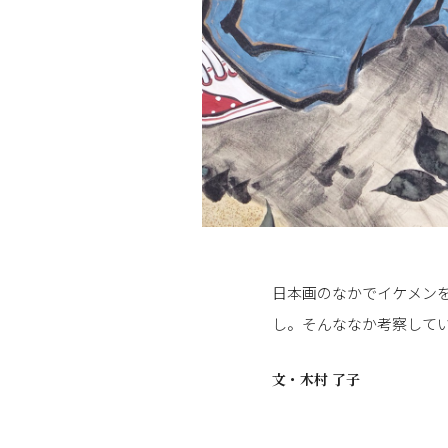
日本画のなかでイケメン
し。そんななか考察して
文・
木村 了子