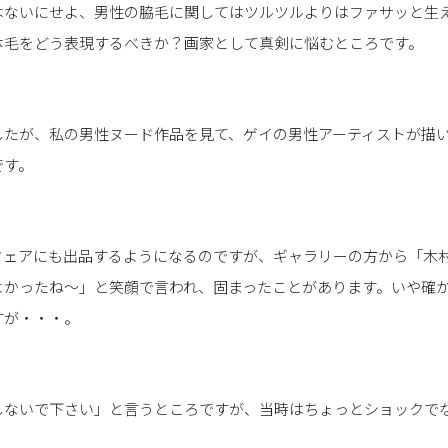
はないにせよ、男性の脇毛に関してはツルツルよりはファサッと生
体毛をどう表現するべきか？画家として真剣に悩むところです。
したが、私の男性ヌード作品を見て、ゲイの男性アーティストが描
です。
フェアにも出品するようになるのですが、ギャラリーの方から「木
よかったね〜」と笑顔で言われ、固まったことがあります。いや確
すが・・・。
しないで下さい」と言うところですが、当時はちょっとショックで