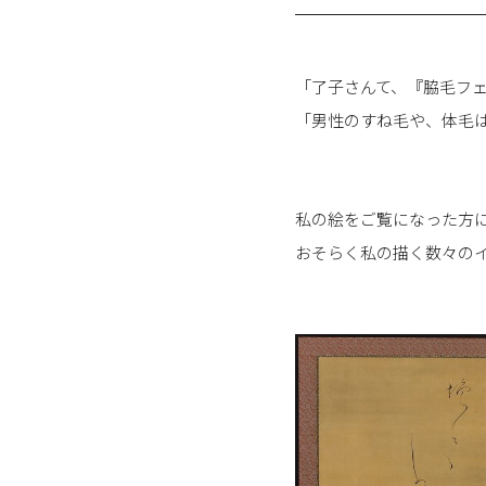
「了子さんて、『脇毛フ
「男性のすね毛や、体毛
私の絵をご覧になった方
おそらく私の描く数々の