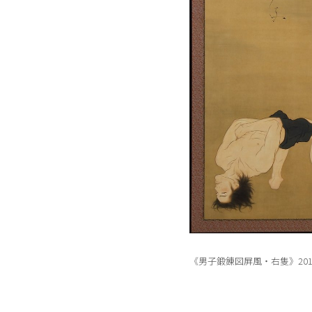
《男子鍛錬図屏風・右隻》201