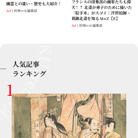
フランスの印象派の画家たちも仰
幽霊との違い・歴史も大紹介！
天！？ 北斎が弟子のために描いた
Art
和樂web編集部
「絵手本」がスゴイ│浮世絵師・
葛飾北斎を知るAtoZ【E】
Art
和樂web編集部
人気記事
ランキング