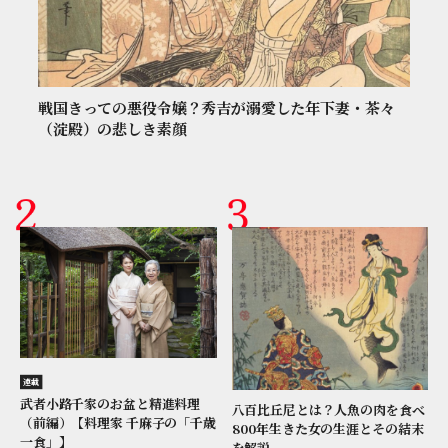
戦国きっての悪役令嬢？秀吉が溺愛した年下妻・茶々
（淀殿）の悲しき素顔
連載
武者小路千家のお盆と精進料理
八百比丘尼とは？人魚の肉を食べ
（前編）【料理家 千麻子の「千歳
800年生きた女の生涯とその結末
一食」】
を解説