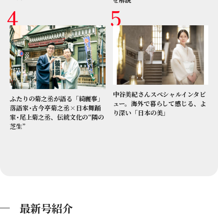
中谷美紀さんスペシャルインタビ
ふたりの菊之丞が語る「綺麗事」
ュー。海外で暮らして感じる、よ
落語家･古今亭菊之丞×日本舞踊
り深い「日本の美」
家･尾上菊之丞、伝統文化の“隣の
芝生”
最新号紹介