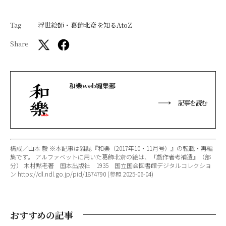
Tag
浮世絵師・葛飾北斎を知るAtoZ
Share
和樂web編集部
記事を読む
構成／山本 毅 ※本記事は雑誌『和樂（2017年10・11月号）』の転載・再編
集です。 アルファベットに用いた葛飾北斎の絵は、『戯作者考補遺』（部
分） 木村黙老著 国本出版社 1935 国立国会図書館デジタルコレクショ
ン https://dl.ndl.go.jp/pid/1874790 (参照 2025-06-04)
おすすめの記事