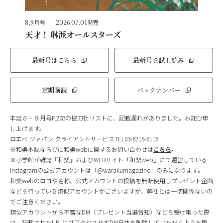
8,9月号
2026.07.01発売
天才！ 琳派オールスターズ
最新号はこちら
最新号を試し読み
定期購読
バックナンバー
本誌８・９月号P.208の協力社リストに、記載漏れがありました。お詫び申
し上げます。
ロエベ ジャパン クライアントサービスTEL03-6215-6116
※和樂本誌ならびに和樂webに関するお問い合わせは
こちら
。
※小学館が雑誌『和樂』およびWEBサイト『和樂web』にて運営している
Instagramの公式アカウントは「@warakumagazine」のみになります。
和樂webのロゴや名称、公式アカウントの投稿を無断使用しプレゼント企画
などを行っている類似アカウントがございますが、弊社とは一切関係ないの
でご注意ください。
類似アカウントから不審なDM（プレゼント当選告知）などを受け取った際
は、記載されたURLにはアクセスせずDM自体を削除していただくようお願