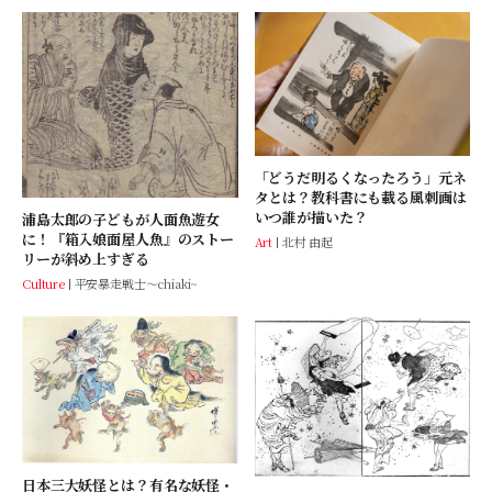
「どうだ明るくなったろう」元ネ
タとは？教科書にも載る風刺画は
いつ誰が描いた？
浦島太郎の子どもが人面魚遊女
に！『箱入娘面屋人魚』のストー
Art
北村 由起
リーが斜め上すぎる
Culture
平安暴走戦士～chiaki~
日本三大妖怪とは？有名な妖怪・