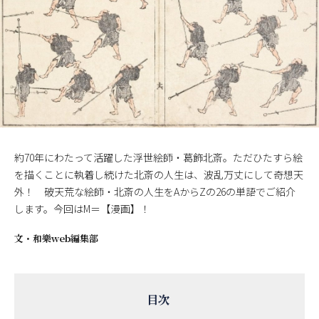
約70年にわたって活躍した浮世絵師・葛飾北斎。ただひたすら絵
を描くことに執着し続けた北斎の人生は、波乱万丈にして奇想天
外！ 破天荒な絵師・北斎の人生をAからZの26の単語でご紹介
します。今回はM＝【漫画】！
文・
和樂web編集部