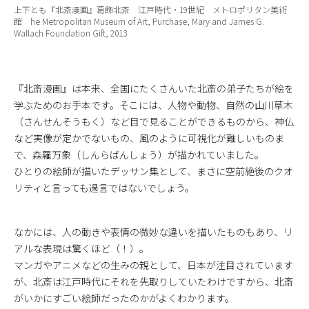
上下とも『北斎漫画』葛飾北斎 江戸時代・19世紀 メトロポリタン美術
館 he Metropolitan Museum of Art, Purchase, Mary and James G.
Wallach Foundation Gift, 2013
『北斎漫画』は本来、全国にたくさんいた北斎の弟子たちが絵を
学ぶためのお手本です。そこには、人物や動物、自然の山川草木
（さんせんそうもく）など目で見ることができるものから、神仏
など実像が定かでないもの、風のように可視化が難しいものま
で、森羅万象（しんらばんしょう）が描かれていました。
ひとりの絵師が描いたデッサン集として、まさに空前絶後のクオ
リティと言っても過言ではないでしょう。
なかには、人の動きや表情の微妙な違いを描いたものもあり、リ
アルな表現は驚くほど（！）。
マンガやアニメなどの生みの親として、日本が注目されています
が、北斎は江戸時代にそれを先取りしていたわけですから、北斎
がいかにすごい絵師だったのかがよくわかります。