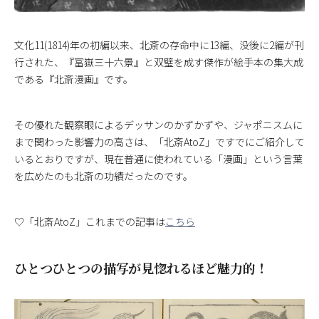
文化11(1814)年の初編以来、北斎の存命中に13編、没後に2編が刊
行された、『冨嶽三十六景』と双璧を成す傑作が絵手本の集大成
である『北斎漫画』です。
その優れた観察眼によるデッサンのかずかずや、ジャポニスムに
まで関わった影響力の高さは、「北斎AtoZ」ですでにご紹介して
いるとおりですが、現在普通に使われている「漫画」という言葉
を広めたのも北斎の功績だったのです。
♡「北斎AtoZ」これまでの記事は
こちら
ひとつひとつの描写が見惚れるほど魅力的！