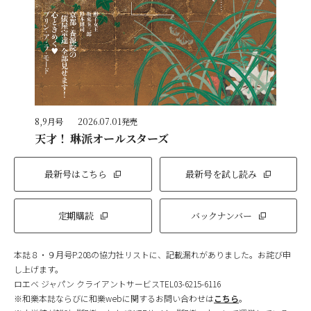
8,9月号
2026.07.01発売
天才！ 琳派オールスターズ
最新号はこちら
最新号を試し読み
定期購読
バックナンバー
本誌８・９月号P.208の協力社リストに、記載漏れがありました。お詫び申
し上げます。
ロエベ ジャパン クライアントサービスTEL03-6215-6116
※和樂本誌ならびに和樂webに関するお問い合わせは
こちら
。