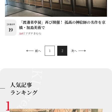
「渡邊省亭展」再び開催！ 孤高の神絵師の名作を京
2018.09
橋・加島美術で
19
Art
アダチきむら
1
2
前へ
次へ
人気記事
ランキング