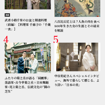
連載
武者小路千家のお盆と精進料理
八百比丘尼とは？人魚の肉を食べ
（前編）【料理家 千麻子の「千歳
800年生きた女の生涯とその結末
一食」】
を解説
中谷美紀さんスペシャルインタビ
ふたりの菊之丞が語る「綺麗事」
ュー。海外で暮らして感じる、よ
落語家･古今亭菊之丞×日本舞踊
り深い「日本の美」
家･尾上菊之丞、伝統文化の“隣の
芝生”