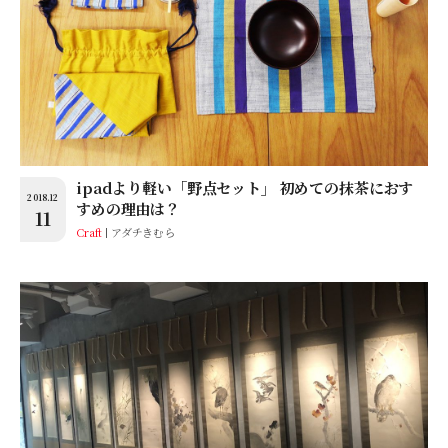
ipadより軽い「野点セット」 初めての抹茶におす
2018.12
すめの理由は？
11
Craft
アダチきむら