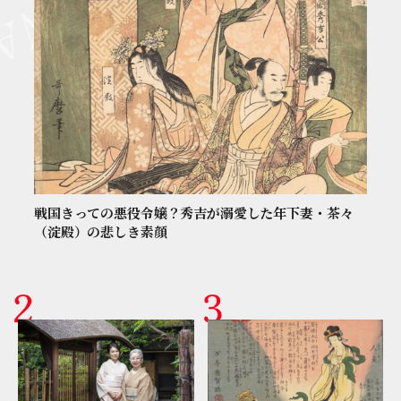
戦国きっての悪役令嬢？秀吉が溺愛した年下妻・茶々
（淀殿）の悲しき素顔