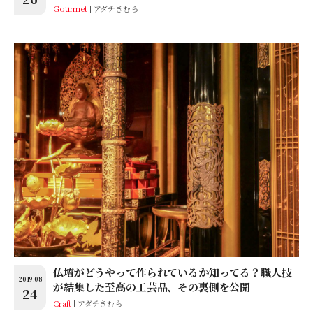
Gourmet
アダチきむら
仏壇がどうやって作られているか知ってる？職人技
2019.08
が結集した至高の工芸品、その裏側を公開
24
Craft
アダチきむら