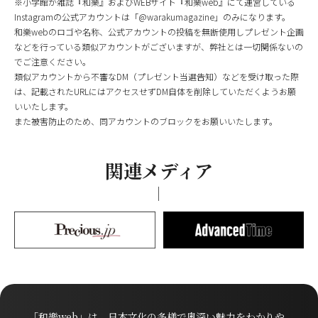
※小学館が雑誌『和樂』およびWEBサイト『和樂web』にて運営している
Instagramの公式アカウントは「@warakumagazine」のみになります。
和樂webのロゴや名称、公式アカウントの投稿を無断使用しプレゼント企画
などを行っている類似アカウントがございますが、弊社とは一切関係ないの
でご注意ください。
類似アカウントから不審なDM（プレゼント当選告知）などを受け取った際
は、記載されたURLにはアクセスせずDM自体を削除していただくようお願
いいたします。
また被害防止のため、同アカウントのブロックをお願いいたします。
関連メディア
「和樂web」は、日本文化の多様で奥深い魅力をわかりや