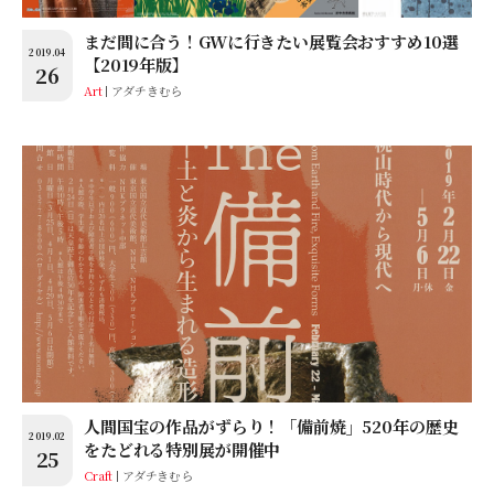
まだ間に合う！GWに行きたい展覧会おすすめ10選
2019.04
【2019年版】
26
Art
アダチきむら
人間国宝の作品がずらり！「備前焼」520年の歴史
2019.02
をたどれる特別展が開催中
25
Craft
アダチきむら