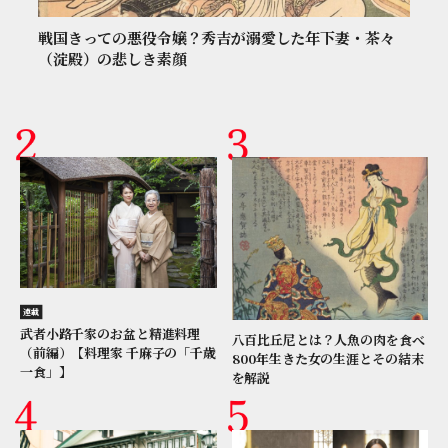
戦国きっての悪役令嬢？秀吉が溺愛した年下妻・茶々
（淀殿）の悲しき素顔
連載
武者小路千家のお盆と精進料理
八百比丘尼とは？人魚の肉を食べ
（前編）【料理家 千麻子の「千歳
800年生きた女の生涯とその結末
一食」】
を解説