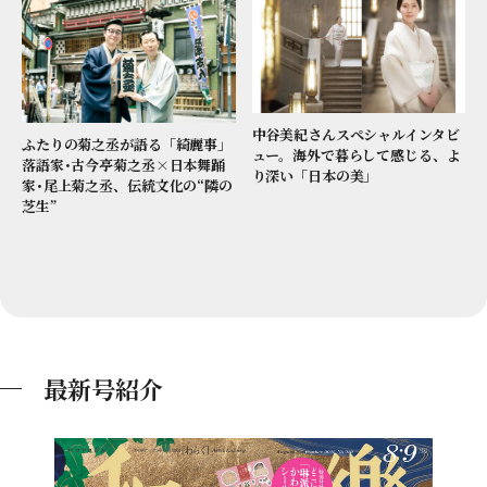
中谷美紀さんスペシャルインタビ
ふたりの菊之丞が語る「綺麗事」
ュー。海外で暮らして感じる、よ
落語家･古今亭菊之丞×日本舞踊
り深い「日本の美」
家･尾上菊之丞、伝統文化の“隣の
芝生”
最新号紹介