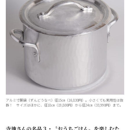
アルミ寸胴鍋（ずんどうなべ）径15㎝（16,830円）。小さくても実用性は抜
群！ サイズはほかに、径18㎝（19,800円）から径24㎝（33,990円）まで。
寺地さんの名品３・〝おうちごはん〟を楽しむた