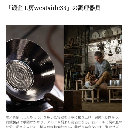
「鍛金工房westside33」の調理器具
左／真鍮（しんちゅう）を用いた容器を丁寧に拭き上げ、完成へと向かう。
真鍮製品は手間がかかり、アルミや銅より高価になる。右／アルミ鍋の底の
部分に槌目を入れる、職人の寺地伸行さん。曲がり具合などは、測定せず、