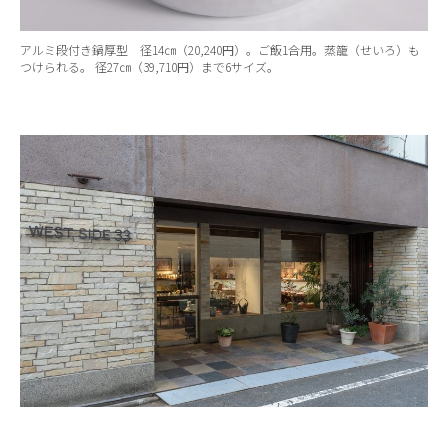
アルミ段付き鍋厚型 径14㎝（20,240円）。ご飯1合用。蒸籠（せいろ）も
つけられる。 径27㎝（39,710円）まで6サイズ。