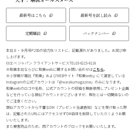
最新号はこちら
最新号を試し読み
定期購読
バックナンバー
本誌８・９月号P.208の協力社リストに、記載漏れがありました。お詫び申
し上げます。
ロエベ ジャパン クライアントサービスTEL03-6215-6116
※和樂本誌ならびに和樂webに関するお問い合わせは
こちら
。
※小学館が雑誌『和樂』およびWEBサイト『和樂web』にて運営している
Instagramの公式アカウントは「@warakumagazine」のみになります。
和樂webのロゴや名称、公式アカウントの投稿を無断使用しプレゼント企画
などを行っている類似アカウントがございますが、弊社とは一切関係ないの
でご注意ください。
類似アカウントから不審なDM（プレゼント当選告知）などを受け取った際
は、記載されたURLにはアクセスせずDM自体を削除していただくようお願
いいたします。
また被害防止のため、同アカウントのブロックをお願いいたします。