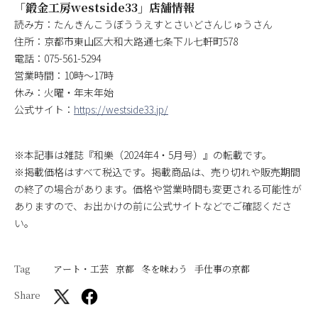
「鍛金工房westside33」店舗情報
読み方：たんきんこうぼううえすとさいどさんじゅうさん
住所：京都市東山区大和大路通七条下ル七軒町578
電話：075-561-5294
営業時間：10時～17時
休み：火曜・年末年始
公式サイト：
https://westside33.jp/
※本記事は雑誌『和樂（2024年4・5月号）』の転載です。
※掲載価格はすべて税込です。掲載商品は、売り切れや販売期間
の終了の場合があります。価格や営業時間も変更される可能性が
ありますので、お出かけの前に公式サイトなどでご確認くださ
い。
Tag
アート・工芸
京都
冬を味わう
手仕事の京都
Share