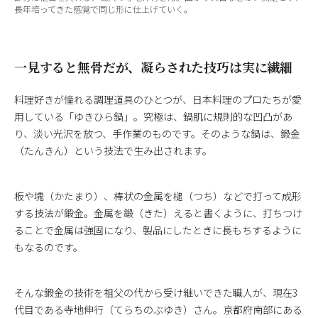
長年培ってきた感覚で同じ形に仕上げていく。
一見すると無骨だが、凝らされた技巧は実に繊細
料理好きが憧れる調理道具のひとつが、日本料理のプロたちが愛
用している「ゆきひら鍋」。究極は、鍋肌に規則的な凹凸があ
り、淡い光沢を放つ、手作業のものです。そのような鍋は、鍛金
（たんきん）という技法で生み出されます。
板や塊（かたまり）、棒状の金属を槌（つち）などで打って成形
する技法が鍛金。金属を鍛（きた）えると書くように、打ちつけ
ることで金属は強固になり、製品にしたときに長もちするように
もなるのです。
そんな鍛金の技術を祖父の代から受け継いできた職人が、現在3
代目である寺地伸行（てらちのぶゆき）さん。京都府南部にある