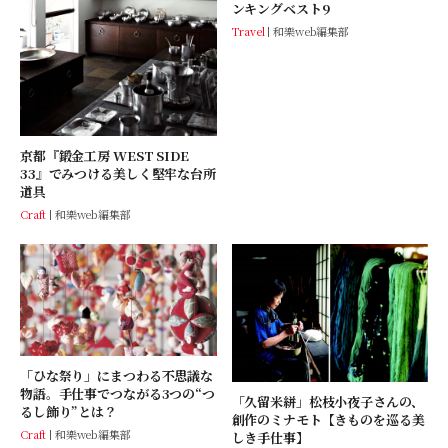
ンキングベスト9
Travel
和樂web編集部
京都『鍛金工房 WEST SIDE
33』でみつける美しく堅牢な台所
道具
Craft
和樂web編集部
「ひな祭り」にまつわる不思議な
物語。手仕事でつながる3つの“つ
「久留米絣」松枝小夜子さんの、
るし飾り”とは？
創作のミナモト【きものを巡る美
Craft
和樂web編集部
しき手仕事】