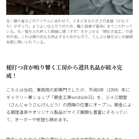
左／鍋や釜などのアイテムに合わせて、さまざまな大きさの金槌（かなづ
ち）がずらり。よりよい仕上がりのため、職人自身が道具にまでこだわって
いる。右／槌を入れ終えた銅鍋に錫（すず）をかぶせる〝錫引き加工〟の途
中の姿。これは銅の劣化を防止するためのもので、てんぷら鍋をはじめ鍋類
全般に用いられている。
槌打つ音が鳴り響く工房から道具名品が続々完
成！
こちらは当初、業務用の卸専門でしたが、平成6年（1994）年に
ギャラリー兼ショップ「鍛金工房westside33」を、三十三間堂
（さんじゅうさんげんどう）の西隣の位置にオープン。鍛金によ
る調理道具やオリジナル製品がサイズ展開も豊富にそろってい
て、オーダーや修理も頼めます。