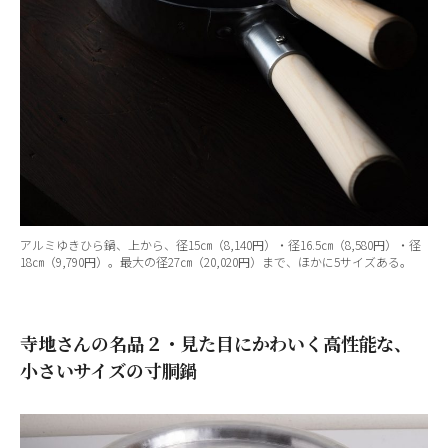
アルミゆきひら鍋、上から、径15㎝（8,140円）・径16.5㎝（8,580円）・径
18㎝（9,790円）。最大の径27㎝（20,020円）まで、ほかに5サイズある。
寺地さんの名品２・見た目にかわいく高性能な、
小さいサイズの寸胴鍋