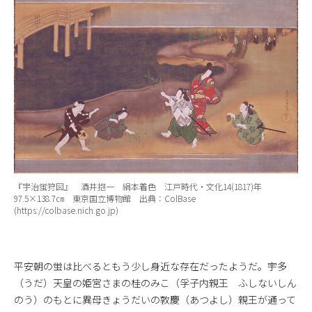
『宇治蛍狩図』 酒井抱一 絹本着色 江戸時代・文化14(1817)年
97.5×138.7㎝ 東京国立博物館 出典：ColBase
(https://colbase.nich.go.jp)
平安朝の蛍は比べるともう少し身近な存在だったようだ。宇多
（うだ）天皇の姫宮さまの桂のみこ（孚子内親王 ふしないしん
のう）のもとに異母きょうだいの敦慶（あつよし）親王が通って