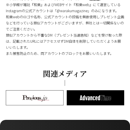
※小学館が雑誌『和樂』およびWEBサイト『和樂web』にて運営している
Instagramの公式アカウントは「@warakumagazine」のみになります。
和樂webのロゴや名称、公式アカウントの投稿を無断使用しプレゼント企画
などを行っている類似アカウントがございますが、弊社とは一切関係ないの
でご注意ください。
類似アカウントから不審なDM（プレゼント当選告知）などを受け取った際
は、記載されたURLにはアクセスせずDM自体を削除していただくようお願
いいたします。
また被害防止のため、同アカウントのブロックをお願いいたします。
関連メディア