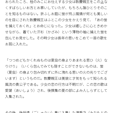
おられたころ、桂のみこにお仕えする少女は敦慶親王をこの上な
くすばらしいお方とお慕いしていたが、もちろん誰ひとりそのこ
とを知るものはない。折ふしお庭に蛍が飛ぶ風情が何とも美しい
のを目にされた敦慶親王はふとこの少女をかえり見て、「あの蛍
を捕えておくれ」とお命じになった。少女は嬉しさに心ときめか
せながら、着ていた汗衫（かざみ）という薄物の袖に捕えた蛍を
包んでお見せした。その時少女は長年の思いをこめて一首の歌を
お耳に入れた。
「つつめどもかくれぬものは夏虫の身よりあまれる思ひ（火）な
りけり」（いくら包んでみても隠すことができないものは、蛍
〈夏虫〉の身より包み切れずに外に洩れる思いの火の光りでござ
います）というものだ。敦慶親王は美貌と才気をもって知られる
風流の貴公子である。少女の恋の行方は不明だが、この恋の歌は
愛誦（あいしょう）され、後撰集の夏の部によみ人しらずとして
入集された。
その後、後拾遺（ごしゅうい）集に入集した源重之（みなもとの