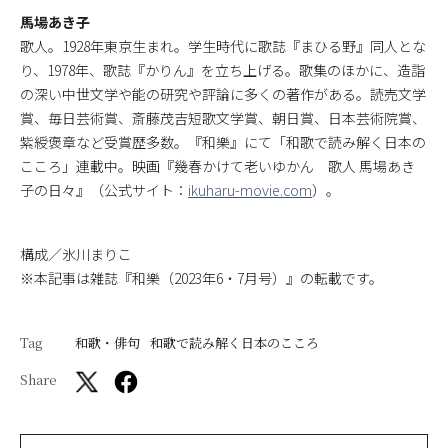
馬場あき子
歌人。1928年東京生まれ。学生時代に歌誌『まひる野』同人とな
り、1978年、歌誌『かりん』を立ち上げる。歌集のほかに、造詣
の深い中世文学や能の研究や評論に多くの著作がある。読売文学
賞、毎日芸術賞、斎藤茂吉短歌文学賞、朝日賞、日本芸術院賞、
紫綬褒章など受賞歴多数。『和樂』にて「和歌で読み解く日本の
こころ」連載中。映画『幾春かけて老いゆかん 歌人 馬場あき
子の日々』（公式サイト：
ikuharu-movie.com
）。
構成／氷川まりこ
※本記事は雑誌『和樂（2023年6・7月号）』の転載です。
Tag
和歌・俳句
和歌で読み解く日本のこころ
Share