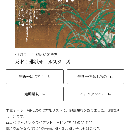
8,9月号
2026.07.01発売
天才！ 琳派オールスターズ
最新号はこちら
最新号を試し読み
定期購読
バックナンバー
本誌８・９月号P.208の協力社リストに、記載漏れがありました。お詫び申
し上げます。
ロエベ ジャパン クライアントサービスTEL03-6215-6116
※和樂本誌ならびに和樂webに関するお問い合わせは
こちら
。