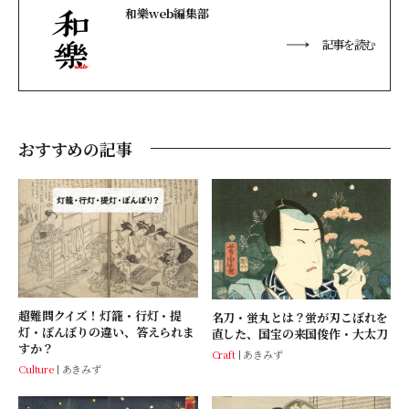
和樂web編集部
記事を読む
おすすめの記事
超難問クイズ！灯籠・行灯・提
名刀・蛍丸とは？蛍が刃こぼれを
灯・ぼんぼりの違い、答えられま
直した、国宝の来国俊作・大太刀
すか？
Craft
あきみず
Culture
あきみず