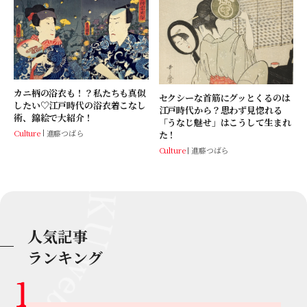
カニ柄の浴衣も！？私たちも真似
セクシーな首筋にグッとくるのは
したい♡江戸時代の浴衣着こなし
江戸時代から？思わず見惚れる
術、錦絵で大紹介！
「うなじ魅せ」はこうして生まれ
Culture
進藤つばら
た！
Culture
進藤つばら
人気記事
ランキング