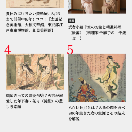
夏休みに行きたい美術展。8/23
まで開催中&今！ココ！【太田記
連載
念美術館、大和文華館、東京都江
武者小路千家のお盆と精進料理
戸東京博物館、細見美術館】
（後編）【料理家 千麻子の「千歳
一食」】
戦国きっての悪役令嬢？秀吉が溺
愛した年下妻・茶々（淀殿）の悲
しき素顔
八百比丘尼とは？人魚の肉を食べ
800年生きた女の生涯とその結末
を解説