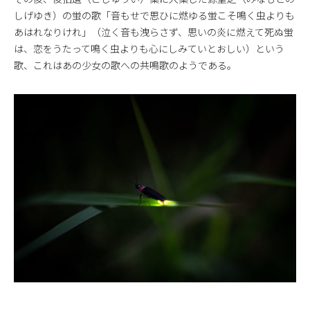
しげゆき）の蛍の歌「音もせで思ひに燃ゆる蛍こそ鳴く虫よりも
あはれなりけれ」（泣く音も洩らさず、思いの炎に燃えて死ぬ蛍
は、恋をうたって鳴く虫よりも心にしみていとおしい）という
歌、これはあの少女の歌への共鳴歌のようである。