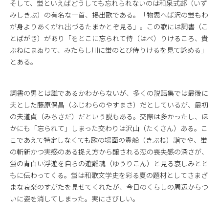
そして、蛍といえばどうしても忘れられないのは和泉式部（いず
みしきぶ）の有名な一首、掲出歌である。「物思へば沢の蛍もわ
が身よりあくがれ出づるたまかとぞ見る」。この歌には詞書（こ
とばがき）があり「をとこに忘られて侍（はべ）りけるころ、貴
ぶねにまゐりて、みたらし川に蛍のとび侍りけるを見て詠める」
とある。
詞書の男とは誰であるかわからないが、多くの説話集では最後に
夫とした藤原保昌（ふじわらのやすまさ）だとしているが、最初
の夫道貞（みちさだ）だという説もある。交際は多かったし、ほ
かにも「忘られて」しまった交わりは沢山（たくさん）ある。こ
こであえて特定しなくても歌の場面の貴船（きぶね）詣でや、蛍
の斬新かつ実感のある捉え方から醸される恋の喪失感の深さが、
蛍の青白い浮遊を自らの遊離魂（ゆうりこん）と見る哀しみとと
もに伝わってくる。蛍は和歌文学史を彩る夏の題材としてさまざ
まな哀楽のすがたを見せてくれたが、今日のくらしの周辺からつ
いに姿を消してしまった。実にさびしい。