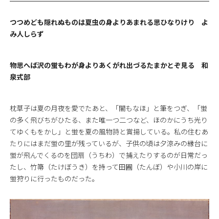
つつめども隠れぬものは夏虫の身よりあまれる思ひなりけり よ
み人しらず
物思へば沢の蛍もわが身よりあくがれ出づるたまかとぞ見る 和
泉式部
枕草子は夏の月夜を愛でたあと、「闇もなほ」と筆をつぎ、「蛍
の多く飛びちがひたる、また唯一つ二つなど、ほのかにうち光り
てゆくもをかし」と蛍を夏の風物詩と賞揚している。私の住むあ
たりにはまだ蛍の里が残っているが、子供の頃は夕涼みの縁台に
蛍が飛んでくるのを団扇（うちわ）で捕えたりするのが日常だっ
たし、竹箒（たけぼうき）を持って田圃（たんぼ）や小川の岸に
蛍狩りに行ったものだった。