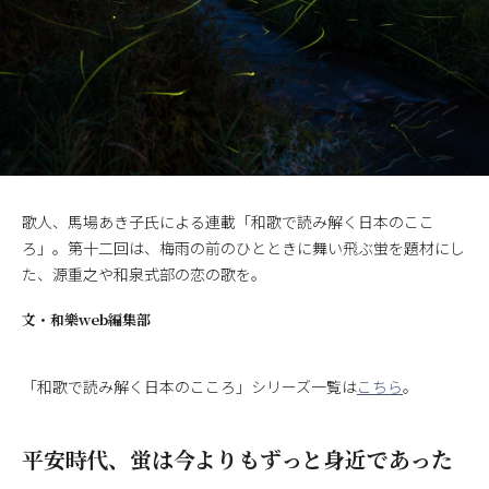
歌人、馬場あき子氏による連載「和歌で読み解く日本のここ
ろ」。第十二回は、梅雨の前のひとときに舞い飛ぶ蛍を題材にし
た、源重之や和泉式部の恋の歌を。
文・
和樂web編集部
「和歌で読み解く日本のこころ」シリーズ一覧は
こちら
。
平安時代、蛍は今よりもずっと身近であった