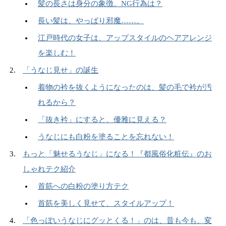
髪の長さは身分の象徴。NG行為は？
長い髪は、やっぱり邪魔……。
江戸時代の女子は、アップスタイルのヘアアレンジ
を楽しむ！
「うなじ見せ」の誕生
着物の衿を抜くようになったのは、髪の毛で衿が汚
れるから？
「抜き衿」にすると、優雅に見える？
うなじにも白粉を塗ることを忘れない！
もっと「魅せるうなじ」になる！『都風俗化粧伝』のお
しゃれテク紹介
首筋への白粉の塗り方テク
首筋を美しく見せて、スタイルアップ！
「色っぽいうなじにグッとくる！」のは、昔も今も、変