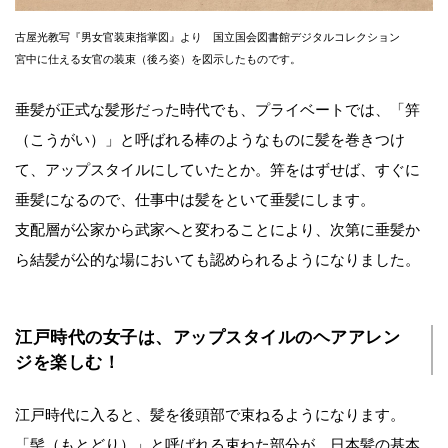
古屋光教写『男女官装束指掌図』より 国立国会図書館デジタルコレクション
宮中に仕える女官の装束（後ろ姿）を図示したものです。
垂髪が正式な髪形だった時代でも、プライベートでは、「笄
（こうがい）」と呼ばれる棒のようなものに髪を巻きつけ
て、アップスタイルにしていたとか。笄をはずせば、すぐに
垂髪になるので、仕事中は髪をといて垂髪にします。
支配層が公家から武家へと変わることにより、次第に垂髪か
ら結髪が公的な場においても認められるようになりました。
江戸時代の女子は、アップスタイルのヘアアレン
ジを楽しむ！
江戸時代に入ると、髪を後頭部で束ねるようになります。
「髻（もとどり）」と呼ばれる束ねた部分が、日本髪の基本