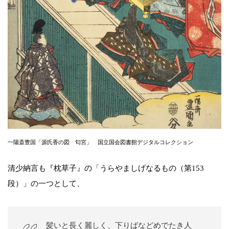
一陽斎豊国「源氏香の図 匂宮」 国立国会図書館デジタルコレクション
清少納言も『枕草子』の「うらやましげなるもの（第153
段）」の一つとして、
髪いと長く麗しく、下りばなどめでたき人