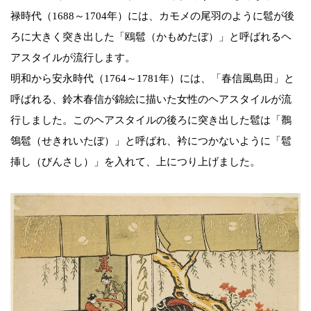
禄時代（1688～1704年）には、カモメの尾羽のように髱が後
ろに大きく突き出した「鴎髱（かもめたぼ）」と呼ばれるヘ
アスタイルが流行します。
明和から安永時代（1764～1781年）には、「春信風島田」と
呼ばれる、鈴木春信が錦絵に描いた女性のヘアスタイルが流
行しました。このヘアスタイルの後ろに突き出した髱は「鶺
鴒髱（せきれいたぼ）」と呼ばれ、衿につかないように「髱
挿し（びんさし）」を入れて、上につり上げました。