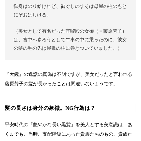
御身はのり給けれど、御ぐしのすそは母屋の柱のもと
にぞおはしける。
（美女として有名だった宜曜殿の女御（＝藤原芳子）
は、宮中へ参ろうとして牛車の中に乗ったのに、彼女
の髪の毛の先は屋敷の柱に巻きついていました。）
『大鏡』の逸話の真偽は不明ですが、美女だったと言われる
藤原芳子の髪が長かったことは間違いないようです。
髪の長さは身分の象徴。NG行為は？
平安時代の「艶やかな長い黒髪」を美人とする美意識は、あ
くまでも、当時、支配階級にあった貴族たちのもの。貴族た