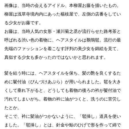
画像は、当時の会えるアイドル、本柳屋お藤を描いたもの。
柳屋は浅草寺境内内にあった楊枝屋で、左側の店番をしてい
る少女がお藤です。
お藤は、当時人気の女形・瀬川菊之丞が流行らせた路考茶と
呼ばれる渋い色の着物に、ヘアスタイルは鶺鴒髱。流行の最
先端のファッションを着こなす評判の美少女を錦絵を見て、
真似する少女も多かったのではないかと思われます。
髪を結う時には、ヘアスタイルを保ち、髪の艶を良くするた
めに鬢付油（びんづけあぶら）が用いられました。髱を大き
くして垂れ下がると、どうしても着物の後ろの衿が鬢付油で
汚れてしまいがち。着物の衿に油がつくと、洗うのに苦労し
たとか。
そこで、衿に髪油がつかないように、「髱挿し」道具を使い
ました。「髱挿し」とは、針金や鯨のひげで形を作って綿で