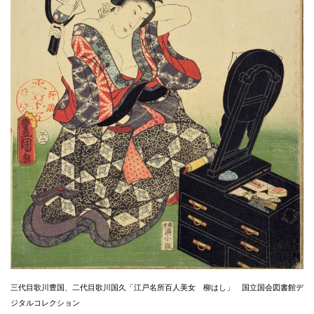
三代目歌川豊国、二代目歌川国久「江戸名所百人美女 柳はし」 国立国会図書館デ
ジタルコレクション