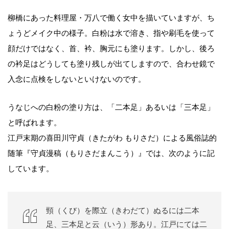
柳橋にあった料理屋・万八で働く女中を描いていますが、ち
ょうどメイク中の様子。白粉は水で溶き、指や刷毛を使って
顔だけではなく、首、衿、胸元にも塗ります。しかし、後ろ
の衿足はどうしても塗り残しが出てしますので、合わせ鏡で
入念に点検をしないといけないのです。
うなじへの白粉の塗り方は、「二本足」あるいは「三本足」
と呼ばれます。
江戸末期の喜田川守貞（きたがわ もりさだ）による風俗誌的
随筆『守貞漫稿（もりさだまんこう）』では、次のように記
しています。
頸（くび）を際立（きわだて）ぬるには二本
足、三本足と云（いう）形あり。江戸にては二