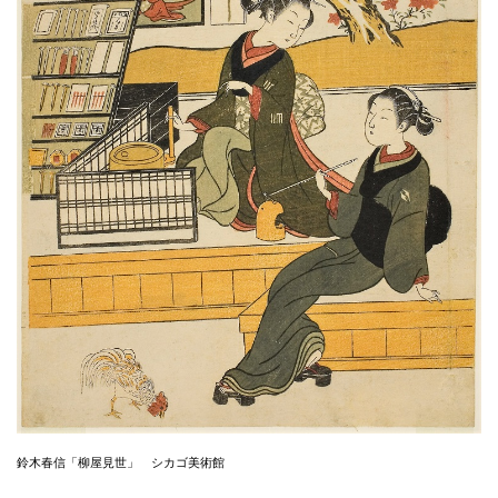
鈴木春信「柳屋見世」 シカゴ美術館