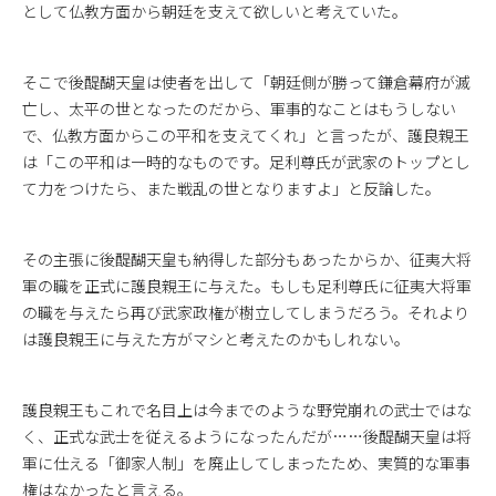
として仏教方面から朝廷を支えて欲しいと考えていた。
そこで後醍醐天皇は使者を出して「朝廷側が勝って鎌倉幕府が滅
亡し、太平の世となったのだから、軍事的なことはもうしない
で、仏教方面からこの平和を支えてくれ」と言ったが、護良親王
は「この平和は一時的なものです。足利尊氏が武家のトップとし
て力をつけたら、また戦乱の世となりますよ」と反論した。
その主張に後醍醐天皇も納得した部分もあったからか、征夷大将
軍の職を正式に護良親王に与えた。もしも足利尊氏に征夷大将軍
の職を与えたら再び武家政権が樹立してしまうだろう。それより
は護良親王に与えた方がマシと考えたのかもしれない。
護良親王もこれで名目上は今までのような野党崩れの武士ではな
く、正式な武士を従えるようになったんだが……後醍醐天皇は将
軍に仕える「御家人制」を廃止してしまったため、実質的な軍事
権はなかったと言える。