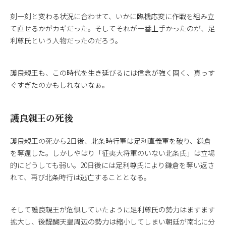
刻一刻と変わる状況に合わせて、いかに臨機応変に作戦を組み立
て直せるかがカギだった。そしてそれが一番上手かったのが、足
利尊氏という人物だったのだろう。
護良親王も、この時代を生き延びるには信念が強く固く、真っす
ぐすぎたのかもしれないなぁ。
護良親王の死後
護良親王の死から2日後、北条時行軍は足利直義軍を破り、鎌倉
を奪還した。しかしやはり「征夷大将軍のいない北条氏」は立場
的にどうしても弱い。20日後には足利尊氏により鎌倉を奪い返さ
れて、再び北条時行は逃亡することとなる。
そして護良親王が危惧していたように足利尊氏の勢力はますます
拡大し、後醍醐天皇周辺の勢力は縮小してしまい朝廷が南北に分