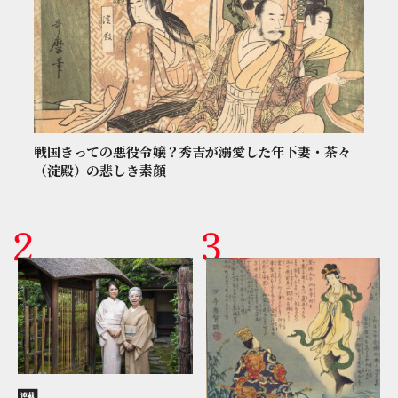
戦国きっての悪役令嬢？秀吉が溺愛した年下妻・茶々
（淀殿）の悲しき素顔
連載