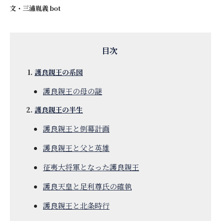
文・
三浦胤義 bot
護良親王の系図
護良親王の母の謎
護良親王の半生
護良親王と倒幕計画
護良親王と父と英雄
征夷大将軍となった護良親王
護良天皇と足利尊氏の確執
護良親王と北条時行