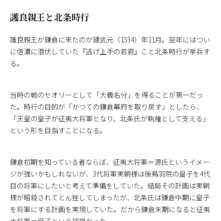
護良親王と北条時行
護良親王が鎌倉に来たのが建武元（1334）年11月。翌年にはつい
に信濃に潜伏していた『逃げ上手の若君』こと北条時行が挙兵す
る。
当時の戦のセオリーとして「大義名分」を得ることが第一だっ
た。時行の目的が「かつての鎌倉幕府を取り戻す」としたら、
「天皇の皇子が征夷大将軍となり、北条氏が執権として支える」
という形を目指すことになる。
鎌倉初期を知っている者ならば、征夷大将軍＝源氏というイメー
ジが強いかもしれないが、3代将軍実朝様は後鳥羽院の皇子を4代
目の将軍にしたいと考えて準備をしていた。結局その計画は実朝
様が暗殺されてとん挫してしまったが、北条氏は鎌倉中期に皇子
を将軍にする計画を実現していた。だから鎌倉末期になると征夷