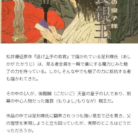
松井優征原作『逃げ上手の若君』で描かれている足利尊氏（あし
かが たかうじ）は、見る者全員を一瞬で虜にする魔力じみた魅
了の力を持っている。しかしそんな中でも魅了の力に抵抗する者
も描かれてきた。
その中の1人が、後醍醐（ごだいご）天皇の皇子の1人であり、倒
幕の中心人物だった護良（もりよし/もりなが）親王だ。
作品の中では足利尊氏に翻弄されつつも強い意志で己を貫き、父
の理想を実現しようと立ち回っていたが、実際のところはどうだ
っただろうか。