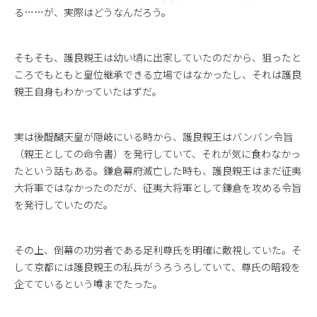
る……が、実際はどうなんだろう。
そもそも、護良親王は幼い頃に出家していたのだから、狙ったと
ころでもともと皇位継承できる立場ではなかったし、それは護良
親王自身もわかっていたはずだ。
実は後醍醐天皇が隠岐にいる時から、護良親王はバンバン令旨
（親王としての命令書）を発行していて、それが気に食わなかっ
たという話もある。鎌倉幕府滅亡した時も、護良親王はまだ征夷
大将軍ではなかったのだが、征夷大将軍として鎌倉を攻める令旨
を発行していたのだ。
その上、倒幕の功労者である足利尊氏を明確に敵視していた。そ
して京都には護良親王の私兵がうろうろしていて、尊氏の暗殺を
企てているという噂までたった。