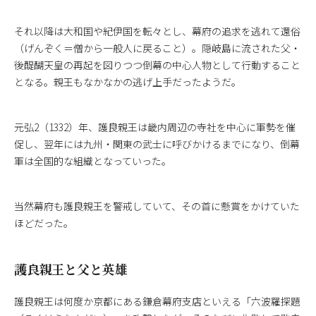
それ以降は大和国や紀伊国を転々とし、幕府の追求を逃れて還俗
（げんぞく＝僧から一般人に戻ること）。隠岐島に流された父・
後醍醐天皇の再起を図りつつ倒幕の中心人物として行動すること
となる。親王もなかなかの逃げ上手だったようだ。
元弘2（1332）年、護良親王は畿内周辺の寺社を中心に軍勢を催
促し、翌年には九州・関東の武士に呼びかけるまでになり、倒幕
軍は全国的な組織となっていった。
当然幕府も護良親王を警戒していて、その首に懸賞をかけていた
ほどだった。
護良親王と父と英雄
護良親王は何度か京都にある鎌倉幕府支店といえる「六波羅探題