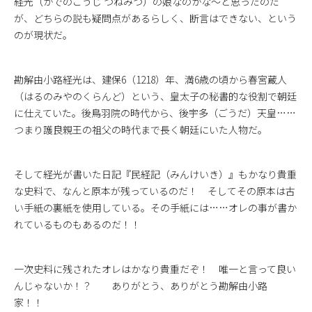
経光（かでのこうじ つねみつ）の娘なのかな～と思ったのだ
が、どちらの説も疑問点があるらしく、断言はできない、という
のが現状だ。
勘解由小路経光は、建保6（1218）年、満6歳の頃から春宮蔵人
（はるのみやのくらんど）という、皇太子の秘書的な役割で朝廷
に仕えていた。後鳥羽院の時代から、後宇多（ごうだ）天皇……
つまり護良親王の祖父の時代まで長く朝廷にいた人物だ。
そして経光が書いた日記『民経記（みんけいき）』もかなり貴重
な史料で、なんと原本が残っているのだ！ そしてその原本は古
い手紙の裏紙を使用している。その手紙には……オレの事が書か
れているものもあるのだ！！
一次史料に残されたオレはかなり貴重だぞ！ 唯一と言って良い
んじゃないか！？ ありがとう、ありがとう勘解由小路
家！！