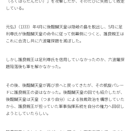
（ろくはらたんだい）」を攻撃したが、そのたびに失敗して敗走
している。
元弘3（1333）年4月に後醍醐天皇は隠岐の島を脱出し、5月に足
利尊氏が後醍醐天皇の命令に従って倒幕側につくと、護良親王は
これに合流し共に六波羅探題を滅ぼした。
しかし護良親王は足利尊氏を信用していなかったのか、六波羅探
題陥落後も軍を解かなかった。
その後、後醍醐天皇が再び京へと戻ってきたが、その凱旋パレー
ドに護良親王の姿はなかった。後醍醐天皇の回でも紹介したが、
後醍醐天皇は天皇（つまり自分）による独裁政治を構想していた
から、護良親王が担っていた軍事指揮系統を自分の権力へ回収し
ようとしていたらしい。