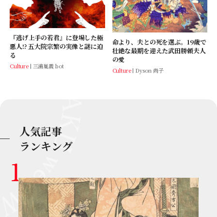
『逃げ上手の若君』に登場した極
命より、夫との死を選ぶ。19歳で
悪人!? 五大院宗繁の実像と謎に迫
壮絶な最期を迎えた武田勝頼夫人
る
の愛
Culture
三浦胤義 bot
Culture
Dyson 尚子
人気記事
ランキング