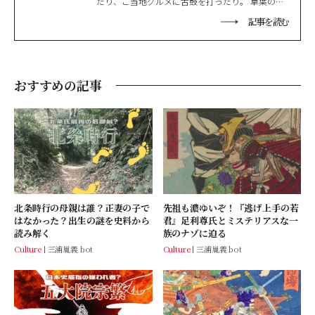
だり、ご当地グルメに舌鼓を打ったり。 草葉の陰
から現代文化を満喫中。
記事を読む
おすすめの記事
北条時行の母親は誰？正妻の子で
先祖も濃ゆいぞ！『逃げ上手の若
はなかった？出生の謎を史料から
君』足利尊氏とミステリアスな一
読み解く
族のナゾに迫る
Culture
三浦胤義 bot
Culture
三浦胤義 bot