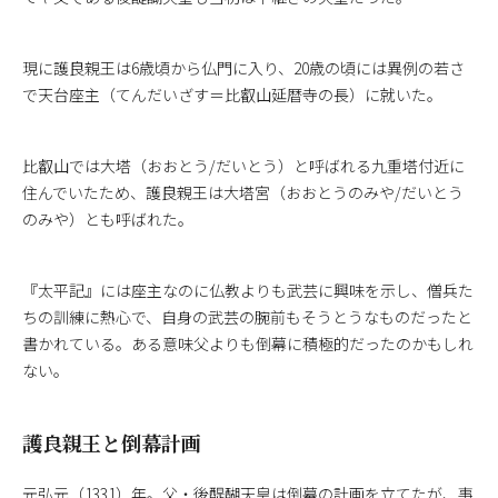
現に護良親王は6歳頃から仏門に入り、20歳の頃には異例の若さ
で天台座主（てんだいざす＝比叡山延暦寺の長）に就いた。
比叡山では大塔（おおとう/だいとう）と呼ばれる九重塔付近に
住んでいたため、護良親王は大塔宮（おおとうのみや/だいとう
のみや）とも呼ばれた。
『太平記』には座主なのに仏教よりも武芸に興味を示し、僧兵た
ちの訓練に熱心で、自身の武芸の腕前もそうとうなものだったと
書かれている。ある意味父よりも倒幕に積極的だったのかもしれ
ない。
護良親王と倒幕計画
元弘元（1331）年。父・後醍醐天皇は倒幕の計画を立てたが、事