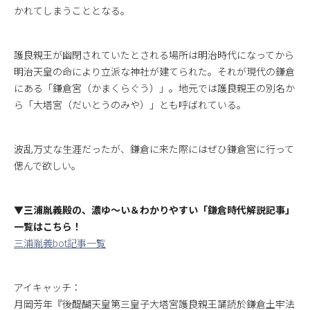
かれてしまうこととなる。
護良親王が幽閉されていたとされる場所は明治時代になってから
明治天皇の命により立派な神社が建てられた。それが現代の鎌倉
にある「鎌倉宮（かまくらぐう）」。地元では護良親王の別名か
ら「大塔宮（だいとうのみや）」とも呼ばれている。
波乱万丈な生涯だったが、鎌倉に来た際にはぜひ鎌倉宮に行って
偲んで欲しい。
▼三浦胤義殿の、濃ゆ～い＆わかりやすい「鎌倉時代解説記事」
一覧はこちら！
三浦胤義bot記事一覧
アイキャッチ：
月岡芳年『後醍醐天皇第三皇子大塔宮護良親王誦読於鎌倉土牢法