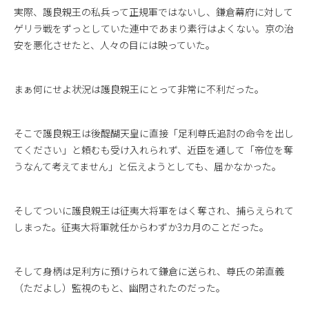
実際、護良親王の私兵って正規軍ではないし、鎌倉幕府に対して
ゲリラ戦をずっとしていた連中であまり素行はよくない。京の治
安を悪化させたと、人々の目には映っていた。
まぁ何にせよ状況は護良親王にとって非常に不利だった。
そこで護良親王は後醍醐天皇に直接「足利尊氏追討の命令を出し
てください」と頼むも受け入れられず、近臣を通して「帝位を奪
うなんて考えてません」と伝えようとしても、届かなかった。
そしてついに護良親王は征夷大将軍をはく奪され、捕らえられて
しまった。征夷大将軍就任からわずか3カ月のことだった。
そして身柄は足利方に預けられて鎌倉に送られ、尊氏の弟直義
（ただよし）監視のもと、幽閉されたのだった。