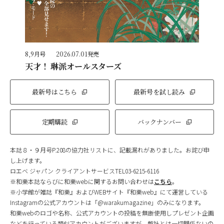
8,9月号
2026.07.01発売
天才！ 琳派オールスターズ
最新号はこちら
最新号を試し読み
定期購読
バックナンバー
本誌８・９月号P.208の協力社リストに、記載漏れがありました。お詫び申
し上げます。
ロエベ ジャパン クライアントサービスTEL03-6215-6116
※和樂本誌ならびに和樂webに関するお問い合わせは
こちら
。
※小学館が雑誌『和樂』およびWEBサイト『和樂web』にて運営している
Instagramの公式アカウントは「@warakumagazine」のみになります。
和樂webのロゴや名称、公式アカウントの投稿を無断使用しプレゼント企画
などを行っている類似アカウントがございますが、弊社とは一切関係ないの