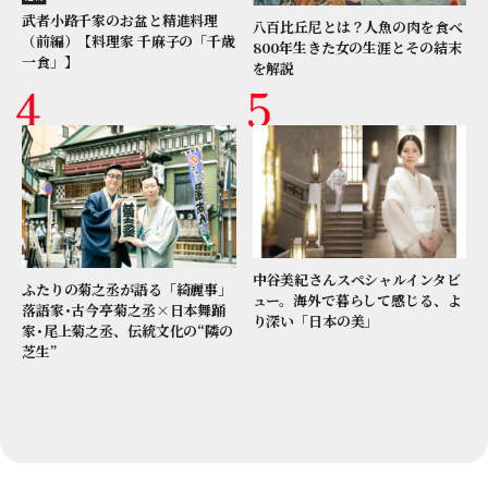
武者小路千家のお盆と精進料理
八百比丘尼とは？人魚の肉を食べ
（前編）【料理家 千麻子の「千歳
800年生きた女の生涯とその結末
一食」】
を解説
中谷美紀さんスペシャルインタビ
ふたりの菊之丞が語る「綺麗事」
ュー。海外で暮らして感じる、よ
落語家･古今亭菊之丞×日本舞踊
り深い「日本の美」
家･尾上菊之丞、伝統文化の“隣の
芝生”