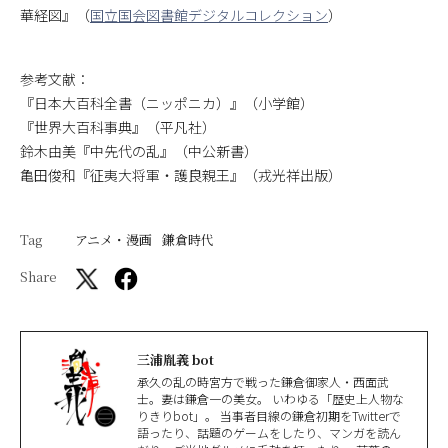
華経図』（
国立国会図書館デジタルコレクション
）
参考文献：
『日本大百科全書（ニッポニカ）』（小学館）
『世界大百科事典』（平凡社）
鈴木由美『中先代の乱』（中公新書）
亀田俊和『征夷大将軍・護良親王』（戎光祥出版）
Tag
アニメ・漫画
鎌倉時代
Share
三浦胤義 bot
承久の乱の時宮方で戦った鎌倉御家人・西面武
士。妻は鎌倉一の美女。 いわゆる「歴史上人物な
りきりbot」。 当事者目線の鎌倉初期をTwitterで
語ったり、話題のゲームをしたり、マンガを読ん