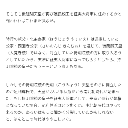
そもそも後醍醐天皇が再び護良親王を征夷大将軍に任命するかと
問われればこれまた微妙だ。
時行の叔父・北条泰家（ほうじょう やすいえ）は連携していた
公家・西園寺公宗（さいおんじ きんむね）を通じて、後醍醐天皇
（大覚寺統）ではなく、対立していた持明院統の方に取り入ろう
としていたから、実際に征夷大将軍になってもらうとしたら、持
明院統の皇子だろう……という考えもある。
しかしその持明院統の光明（こうみょう）天皇をのちに擁立した
のが足利尊氏で、天皇が2人いる状態だから南北朝時代が始まっ
た。もし持明院統の皇子を征夷大将軍として、泰家か時行が執権
となっていた場合、足利尊氏はどう動くか。南北朝時代はやって
来るのか、あるいはもっと細かく分裂していたかもしれない……
と、ほんとこの時代はややこしいな。