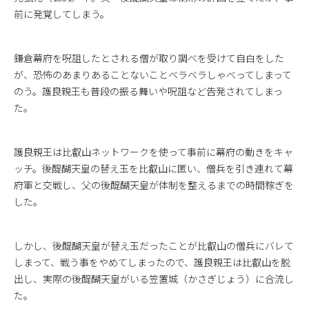
前に発覚してしまう。
鎌倉幕府を呪詛したとされる僧が取り調べを受けて自白をした
が、恐怖のあまりあることないことベラベラしゃべってしまって
のう。護良親王も普段の振る舞いや呪詛など告発されてしまっ
た。
護良親王は比叡山ネットワークを使って事前に幕府の動きをキャ
ッチ。後醍醐天皇の替え玉を比叡山に匿い、僧兵を引き連れて幕
府軍と交戦し、父の後醍醐天皇が体制を整えるまでの時間稼ぎを
した。
しかし、後醍醐天皇が替え玉だったことが比叡山の僧兵にバレて
しまって、戦う事をやめてしまったので、護良親王は比叡山を脱
出し、実際の後醍醐天皇がいる笠置城（かさぎじょう）に合流し
た。