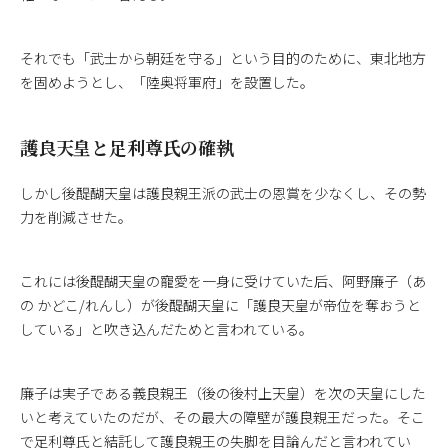
それでも「武士から朝廷を守る」という目的のために、東北地方
を固めようとし、「陸奥将軍府」を設置した。
護良天皇と足利尊氏の確執
しかし後醍醐天皇は護良親王派の武士の恩賞を少なくし、その勢
力を削減させた。
これには後醍醐天皇の寵愛を一身に受けていた后、阿野廉子（あ
の かどこ/れんし）が後醍醐天皇に「護良天皇が帝位を奪おうと
している」と吹き込んだためと言われている。
廉子は実子である義良親王（後の後村上天皇）を次の天皇にした
いと考えていたのだが、その最大の障壁が護良親王だった。そこ
で足利尊氏と結託して護良親王の失脚を目論んだと言われてい