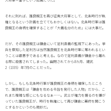
大将軍＝皇子という認識だった。
それに則れば、護良親王を再び征夷大将軍として、北条時行が執
権となるという計画を立ててもおかしくはない。北条時行軍は護
良親王の身柄を確保することが「大義名分のため」には大事だ。
だが、その護良親王は鎌倉にいて足利直義の監視下にあった。挙
兵を察知した足利方は当然護良親王を北条時行軍に奪われるとい
うことは最悪手であると考える。なので足利直義が鎌倉から離れ
る際に殺害されてしまった。幽閉されてから8カ月、建武
2（1335）年7月のことだった。
しかし、もしも北条時行軍が護良親王の身柄を確保したところ
で、護良親王は「鎌倉を攻める令旨を発行した人物」だから、こ
れまた複雑な感じにもなるなぁ……。武士が権力を握るのを嫌が
っていた護良親王が、時行を執権にして再び鎌倉に幕府を開こう
とするかというのも微妙だ。