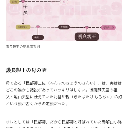
護良親王の簡易家系図
護良親王の母の謎
母である「民部卿三位（みんぶのきょうのさんい）」は、実はは
どこの誰かも諸説があってハッキリはしない。後醍醐天皇の祖
父・亀山天皇に仕えていた北畠師親（きたばたけ もろちか）の娘
という説が古くからの定説だった。
オレとしては「民部卿」だから民部卿と呼ばれていた勘解由小路