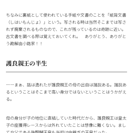
ちなみに裏紙として使われている手紙や文書のことを「紙背文書
（しはいもんじょ）」という。写される時は当然そこまでは写さ
れず廃棄されるものなので、これが残っているのは奇跡に近い。
古文書を調べる際は覚えておいてくれ。 ありがとう、ありがと
う勘解由小路家！！
護良親王の半生
……まぁ、話は逸れたが護良親王の母の出自は諸説ある。諸説あ
るということはそこまで高い身分ではないということはうかがえ
る。
母の身分が子の地位に直結していた時代だから、護良親王は皇太
子の座獲得レースからは外れていたことは想像に難くない。まし
てや父である後醍醐天皇も当初は中継ぎの天皇だった。