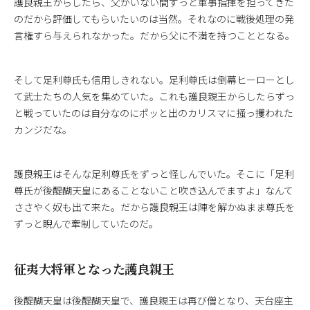
護良親王からしたら、父がいない間ずっと軍事指揮を担ってきた
のだから評価してもらいたいのは当然。それなのに戦後処理の発
言権すら与えられなかった。だから父に不満を持つこととなる。
そして足利尊氏も信用しきれない。足利尊氏は倒幕ヒーローとし
て武士たちの人気を集めていた。これも護良親王からしたらずっ
と戦っていたのは自分なのにポッと出のカリスマに掻っ攫われた
カンジだな。
護良親王はそんな足利尊氏をずっと怪しんでいた。そこに「足利
尊氏が後醍醐天皇にあることないこと吹き込んでますよ」なんて
ささやく奴も出て来た。だから護良親王は陣を解かぬまま尊氏を
ずっと睨んで牽制していたのだ。
征夷大将軍となった護良親王
後醍醐天皇は後醍醐天皇で、護良親王は再び僧となり、天台座主