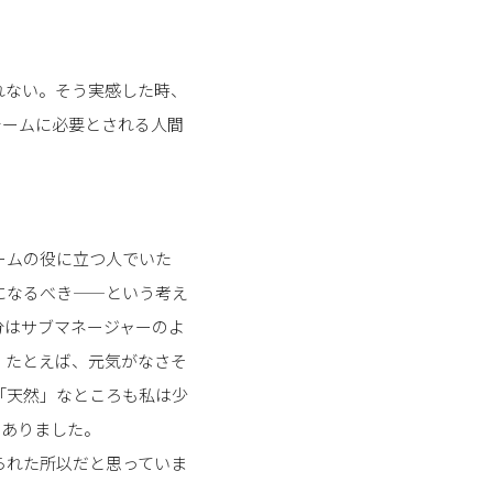
れない。そう実感した時、
チームに必要とされる人間
ームの役に立つ人でいた
になるべき——という考え
分はサブマネージャーのよ
。たとえば、元気がなさそ
「天然」なところも私は少
々ありました。
られた所以だと思っていま