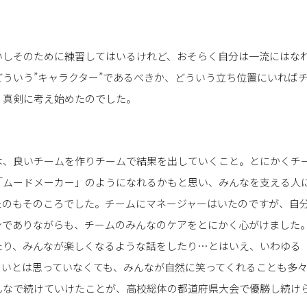
いしそのために練習してはいるけれど、おそらく自分は一流にはな
ういう”キャラクター”であるべきか、どういう立ち位置にいれば
く真剣に考え始めたのでした。
は、良いチームを作りチームで結果を出していくこと。とにかくチ
「ムードメーカー」のようになれるかもと思い、みんなを支える人
たのもそのころでした。チームにマネージャーはいたのですが、自
ンでありながらも、チームのみんなのケアをとにかく心がけました
たり、みんなが楽しくなるような話をしたり…とはいえ、いわゆる
ろいとは思っていなくても、みんなが自然に笑ってくれることも多
んなで続けていけたことが、高校総体の都道府県大会で優勝し続け