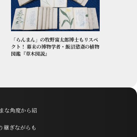
「らんまん」の牧野富太郎博士もリスペ
クト！ 幕末の博物学者・飯沼慾斎の植物
図鑑『草木図説』
まな角度から紹
り継ぎながらも