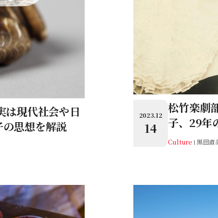
松竹楽劇
実は現代社会や日
2023.12
子、29年
子の思想を解説
14
Culture
黒田直