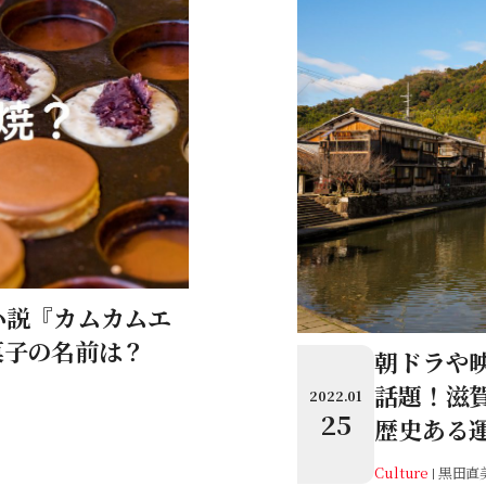
小説『カムカムエ
菓子の名前は？
朝ドラや
話題！滋
2022.01
25
歴史ある
Culture
黒田直