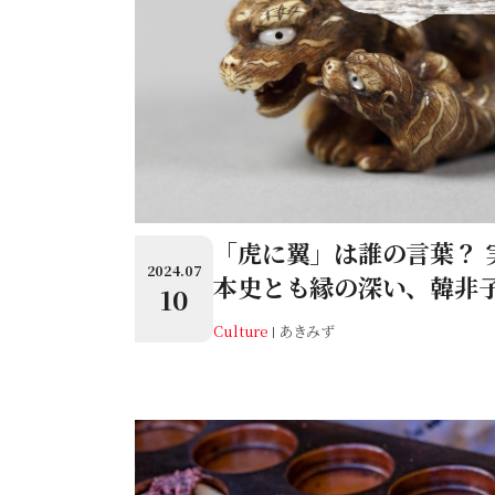
「虎に翼」は誰の言葉？ 
2024.07
本史とも縁の深い、韓非
10
Culture
あきみず