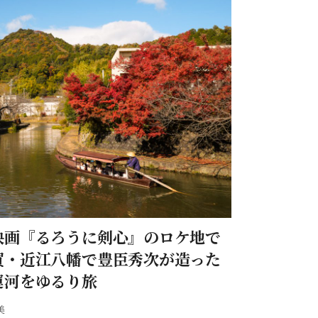
映画『るろうに剣心』のロケ地で
賀・近江八幡で豊臣秀次が造った
運河をゆるり旅
美