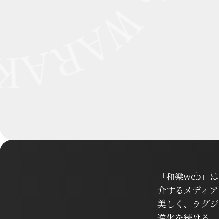
「和樂web」
介するメディア
美しく、ラグジ
進化を続ける、