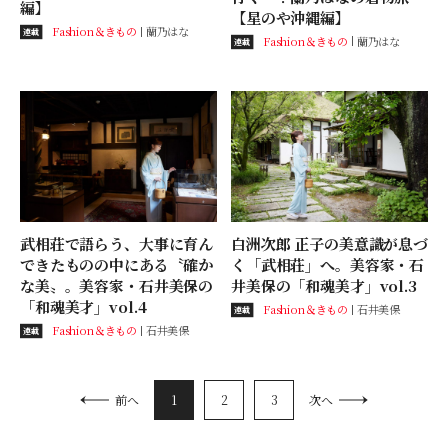
編】
【星のや沖縄編】
Fashion＆きもの
蘭乃はな
連載
Fashion＆きもの
蘭乃はな
連載
武相荘で語らう、大事に育ん
白洲次郎 正子の美意識が息づ
できたものの中にある〝確か
く「武相荘」へ。美容家・石
な美〟。美容家・石井美保の
井美保の「和魂美才」vol.3
「和魂美才」vol.4
Fashion＆きもの
石井美保
連載
Fashion＆きもの
石井美保
連載
1
2
3
前へ
次へ