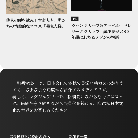
PR
他人の唾を飲み干す変人も。男た
ヴァン クリーフ＆アーペル「バレ
ちの情熱的なエロス『男色大鑑』
リーナ クリップ」誕生秘話と80
年超にわたるメゾンの物語
「和樂web」は、日本文化の多様で奥深い魅力をわかりや
すく、さまざまな角度から紹介するメディアです。
美しく、ラグジュアリーで、格調高いながらも時にはロッ
ク。伝統を守り継ぎながらも進化を続ける、幽遠な日本文
化の世界をお楽しみください。
広告掲載をご検討の方へ
執筆者一覧