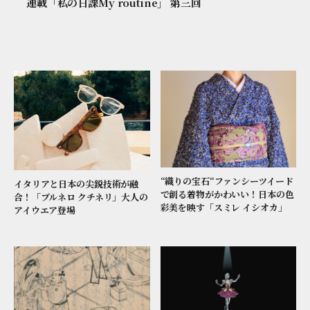
連載「私の日課My routine」 第三回
“織りの宝石“ファンシーツイード
イタリアと日本の尖鋭技術が融
で創る着物がかわいい！日本の色
合！「ブルネロ クチネリ」大人の
彩美を映す「スミレ イシオカ」
アイウエア登場