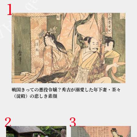
戦国きっての悪役令嬢？秀吉が溺愛した年下妻・茶々
（淀殿）の悲しき素顔