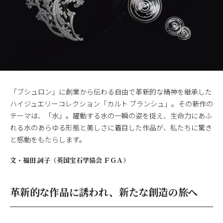
「ブシュロン」に創業から伝わる自由で革新的な精神を継承した
ハイジュエリーコレクション「カルト ブランシュ」。その新作の
テーマは、「水」。躍動する水の一瞬の姿を捉え、生命力にあふ
れる水のあらゆる形態と美しさに着目した作品が、私たちに驚き
と感動をもたらします。
文・
福田 詞子（英国宝石学協会 ＦＧＡ）
革新的な作品に誘われ、新たな創造の旅へ