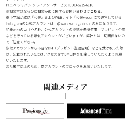
ロエベ ジャパン クライアントサービスTEL03-6215-6116
※和樂本誌ならびに和樂webに関するお問い合わせは
こちら
。
※小学館が雑誌『和樂』およびWEBサイト『和樂web』にて運営している
Instagramの公式アカウントは「@warakumagazine」のみになります。
和樂webのロゴや名称、公式アカウントの投稿を無断使用しプレゼント企画
などを行っている類似アカウントがございますが、弊社とは一切関係ないの
でご注意ください。
類似アカウントから不審なDM（プレゼント当選告知）などを受け取った際
は、記載されたURLにはアクセスせずDM自体を削除していただくようお願
いいたします。
また被害防止のため、同アカウントのブロックをお願いいたします。
関連メディア