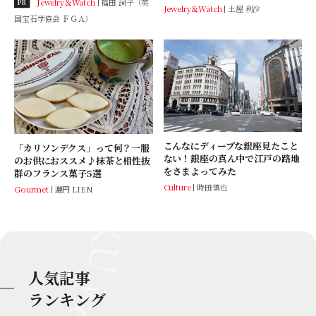
Jewelry＆Watch
福田 詞子（英
PR
Jewelry＆Watch
土屋 利沙
国宝石学協会 ＦＧＡ）
こんなにディープな銀座見たこと
「カリソンデクス」って何？一服
ない！銀座の真ん中で江戸の路地
のお供におススメ♪抹茶と相性抜
をさまよってみた
群のフランス菓子5選
Culture
時田慎也
Gourmet
邐円 LIEN
人気記事
ランキング