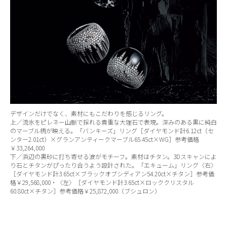
デザインだけでなく、素材にもこだわりを感じるリング。
上／流氷をピレネー山脈で採れる貴重な大理石で表現。深みのある黒に純白
のマーブル柄が映える。「バンキーズ」リング［ダイヤモンド計6.12ct（セ
ンター2.01ct）×グランアンティークマーブル65.45ct×WG］参考価格
￥33,264,000
下／浜辺の黒砂に打ち寄せる波がモチーフ。素材はチタン。3Dスキャンによ
り石とチタンがぴったり合うよう設計された。「エキューム」リング〈右〉
［ダイヤモンド計3.65ct×ブラックオブシディアン54.20ct×チタン］参考価
格￥29,568,000・〈左〉［ダイヤモンド計3.65ct×ロッククリスタル
60.80ct×チタン］参考価格￥25,872,000（ブシュロン）