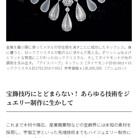
金属を最小限に使ってメタルの存在感を消すことに成功したネックレス。身
に纏うと、ロッククリスタルが肌の上に浮かんで見える。ポリッシュ仕上げ
とマットな質感にこだわったロッククリスタル、そしてダイヤモンドが光の
調和を生み出す。「アイスバーグ」ネックレス［ダイヤモンド計60.66ct×ロ
ッククリスタル計2763.29ct×WG］参考価格￥138,600,000 （ブシュロン）
宝飾技巧にとどまらない！ あらゆる技術をジ
ュエリー制作に生かして
これまで木材や隕石、産業廃棄物などの宝飾界には未知の素材を
採用し、宇宙工学といった先端技術までもハイジュエリー制作に