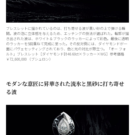
ブレスレットに描かれているのは、打ち寄せる波が黒い砂の上で弾ける瞬
間。波の泡に立体感を与えるため、エッチングの技法が選ばれた。輪郭が描
き出された波は、ホワイト＆ブラックのラッカーによって彩色。最後に透明
のラッカーを5回重ねて完成に至った。その反対側には、ダイヤモンドが一
面にパヴェセッティングされており、色と光の対比が際立つ。「オー フォ
ルト」ブレスレット［ダイヤモンド計46.60ct×ラッカー×WG］参考価格
￥72,600,000 （ブシュロン）
モダンな意匠に昇華された流氷と黒砂に打ち寄せ
る波