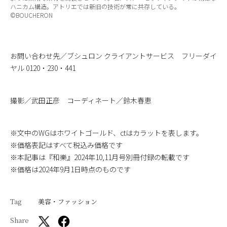
ハニカム構造。アトリエでは新旧の技術が常に共存している。
©BOUCHERON
お問い合わせ先／ブシュロン クライアントサービス フリーダイ
ヤル 0120・230・441
撮影／武田正彦 コーディネート／鈴木春恵
※文中のWGはホワイトゴールド、ctはカラットを表します。
※価格表記はすべて税込み価格です
※本記事は『和樂』2024年10,11月号別冊付録の転載です
※価格は2024年9月1日時点のものです
Tag
美容・ファッション
Share