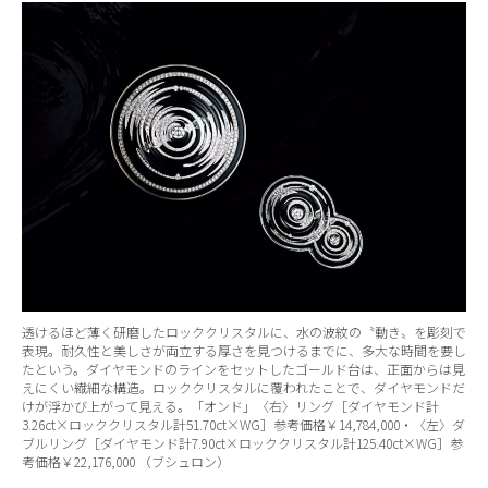
透けるほど薄く研磨したロッククリスタルに、水の波紋の〝動き〟を彫刻で
表現。耐久性と美しさが両立する厚さを見つけるまでに、多大な時間を要し
たという。ダイヤモンドのラインをセットしたゴールド台は、正面からは見
えにくい繊細な構造。ロッククリスタルに覆われたことで、ダイヤモンドだ
けが浮かび上がって見える。「オンド」〈右〉リング［ダイヤモンド計
3.26ct×ロッククリスタル計51.70ct×WG］参考価格￥14,784,000・〈左〉ダ
ブルリング［ダイヤモンド計7.90ct×ロッククリスタル計125.40ct×WG］参
考価格￥22,176,000 （ブシュロン）