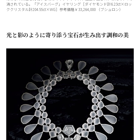
消されている。「アイスバーグ」イヤリング［ダイヤモンド計6.23ct×ロッ
ククリスタル計204.55ct×WG］参考価格￥33,264,000 （ブシュロン）
光と影のように寄り添う宝石が生み出す調和の美