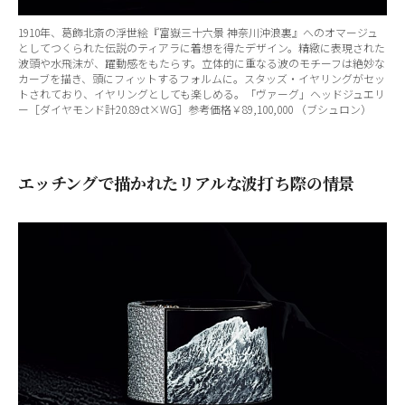
1910年、葛飾北斎の浮世絵『富嶽三十六景 神奈川沖浪裏』へのオマージュ
としてつくられた伝説のティアラに着想を得たデザイン。精緻に表現された
波頭や水飛沫が、躍動感をもたらす。立体的に重なる波のモチーフは絶妙な
カーブを描き、頭にフィットするフォルムに。スタッズ・イヤリングがセッ
トされており、イヤリングとしても楽しめる。「ヴァーグ」ヘッドジュエリ
ー［ダイヤモンド計20.89ct×WG］参考価格￥89,100,000 （ブシュロン）
エッチングで描かれたリアルな波打ち際の情景