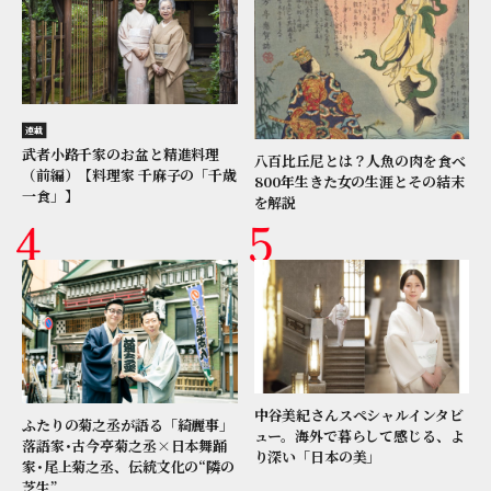
連載
武者小路千家のお盆と精進料理
八百比丘尼とは？人魚の肉を食べ
（前編）【料理家 千麻子の「千歳
800年生きた女の生涯とその結末
一食」】
を解説
中谷美紀さんスペシャルインタビ
ふたりの菊之丞が語る「綺麗事」
ュー。海外で暮らして感じる、よ
落語家･古今亭菊之丞×日本舞踊
り深い「日本の美」
家･尾上菊之丞、伝統文化の“隣の
芝生”