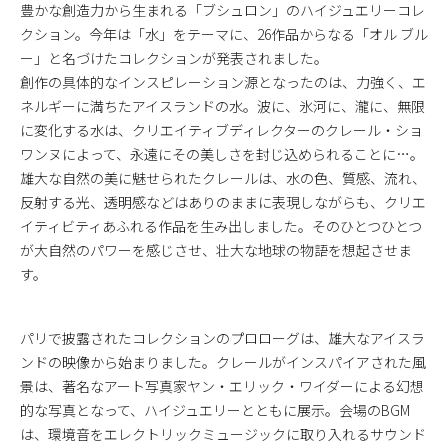
豊かな創造力から生まれる「ブシュロン」のハイジュエリーコレ
クション。今年は「水」をテーマに、26作品からなる「オル ブル
ー」と名づけたコレクションが発表されました。
創作の具体的なインスピレーション源となったのは、力強く、エ
ネルギーに満ちたアイスランドの水。波に、氷河に、瀧に、無限
に変化する水は、クリエイティブディレクターのクレール・ショ
ワンヌによって、永遠にその美しさを封じ込められることに…。
雄大な自然の美に魅せられたクレールは、水の色、質感、流れ、
反射する光、透明感などはありのままに表現しながらも、クリエ
イティビティあふれる作品を生み出しました。そのひとつひとつ
が大自然のパワーを感じさせ、壮大な地球の物語を想起させま
す。
パリで披露されたコレクションのプロローグは、雄大なアイスラ
ンドの映像から始まりました。クレールがインスパイアされた風
景は、著名なアート写真家ヤン・エリック・ワイダーによる幻想
的な写真となって、ハイジュエリーとともに展示。会場のBGM
は、環境音をエレクトリックミュージックに取り入れるサウンド