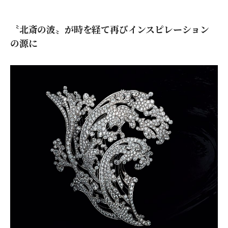
〝北斎の波〟が時を経て再びインスピレーション
の源に