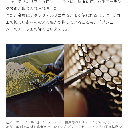
生かしてきた「ブシュロン」。今回は、版画に使われるエッチン
グ技術が取り入れられました。
また、金属はチタンやアルミニウムがよく使われるように…。加
工の難しい素材を扱える職人が揃っていることも、「ブシュロ
ン」のアトリエの強みといえます。
左／「オー フォルト」ブレスレットに使用されたエッチングの技術。この
ように薬剤で素材を腐食させていく。右／スノーセッティングの下は精緻な