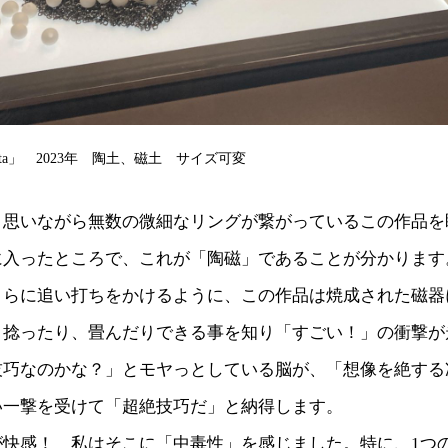
ita」 2023年 陶土、磁土 サイズ可変
と思いながら無数の微細なリングが繋がっているこの作品を
に入ったところで、これが「陶磁」であることが分かります
さらに追い打ちをかけるように、この作品は焼成された磁器
、捻ったり、畳んだりできる事を知り「すごい！」の衝撃が
技巧なのかな？」とモヤっとしている脳が、「想像を絶する
い一撃を受けて「超絶技巧だ」と納得します。
が快感！ 私はそこに「中毒性」を感じました。特に、1つ