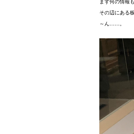
まず何の情報
その辺にある
～ん……。