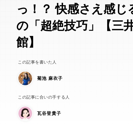
っ！？ 快感さえ感じ
の「超絶技巧」【三
館】
この記事を書いた人
菊池 麻衣子
この記事に合いの手する人
瓦谷登貴子