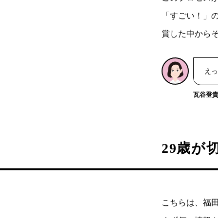
「すごい！」
賞した中から
えっ
瓦谷登
29歳が
こちらは、福