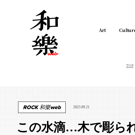
Art
Cultur
TOP
ROCK 和樂web
2023.09.21
この水滴…木で彫ら