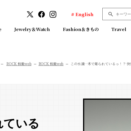
# English
e
Jewelry＆Watch
Fashion＆きもの
Travel
ROCK 和樂web
ROCK 和樂web
この水滴…木で彫られているっ！？ 
れている