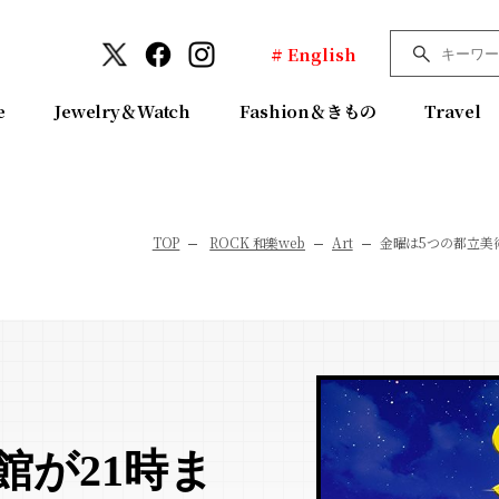
# English
e
Jewelry＆Watch
Fashion＆きもの
Travel
TOP
ROCK 和樂web
Art
金曜は5つの都立美
館が21時ま