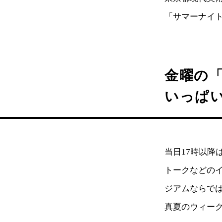
「サマーナイト
金曜の「
いっぱ
当日17時以
トークなどの
ジアムならで
真夏のウィー