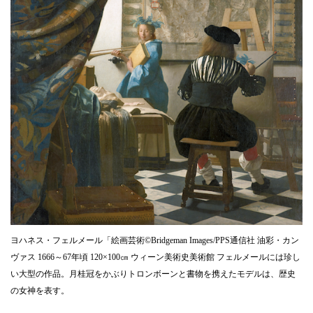
ヨハネス・フェルメール「絵画芸術©Bridgeman Images/PPS通信社 油彩・カン
ヴァス 1666～67年頃 120×100㎝ ウィーン美術史美術館 フェルメールには珍し
い大型の作品。月桂冠をかぶりトロンボーンと書物を携えたモデルは、歴史
の女神を表す。