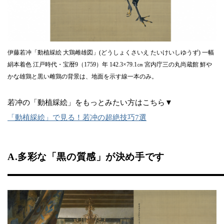
伊藤若冲「動植綵絵 大鶏雌雄図」(どうしょくさいえ たいけいしゆうず) 一幅
絹本着色 江戸時代・宝暦9（1759）年 142.3×79.1㎝ 宮内庁三の丸尚蔵館 鮮や
かな雄鶏と黒い雌鶏の背景は、地面を示す線一本のみ。
若冲の「動植綵絵」をもっとみたい方はこちら▼
「動植綵絵」で見る！若冲の超絶技巧7選
A.多彩な「黒の質感」が決め手です