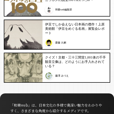
和樂web編集部
伊豆でしか会えない日本画の傑作！上原
美術館「伊豆をめぐる名画」展覧会レポ
ート
齋藤 久嗣
クイズ！京都・三十三間堂1,001体の千手
観音立像は、どのようにお手入れされて
いる？
藤澤 みづえ
「和樂web」は、日本文化の多様で奥深い魅力をわかりや
すく、さまざまな角度から紹介するメディアです。