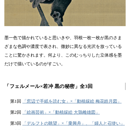
墨一色で描かれていると思いきや、羽根一枚一枚が黒のさま
ざまな色調や濃度で表され、微妙に異なる光沢を放っている
ことに驚かされます。何より、このむっちりした立体感を墨
だけで描いているのがすごい。
「フェルメール×若冲 黒の秘密」全3回
第1回
「窓辺で手紙を読む女」×「動植綵絵 梅花皓月図」
第2回
「絵画芸術」×「動植綵絵 大鶏雌雄図」
第3回
「デルフトの眺望」×「乗興舟」、「婦人と召使い」