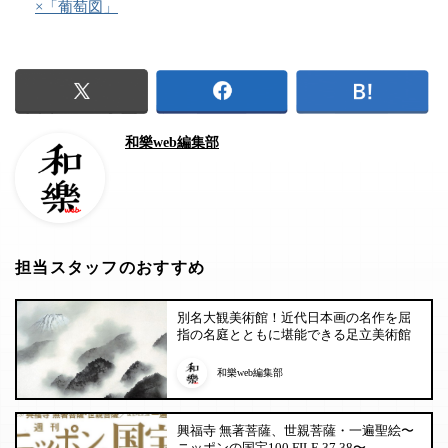
×「葡萄図」
和樂web編集部
担当スタッフのおすすめ
別名大観美術館！近代日本画の名作を屈
指の名庭とともに堪能できる足立美術館
和樂web編集部
興福寺 無著菩薩、世親菩薩・一遍聖絵〜
ニッポンの国宝100 FILE 37,38〜