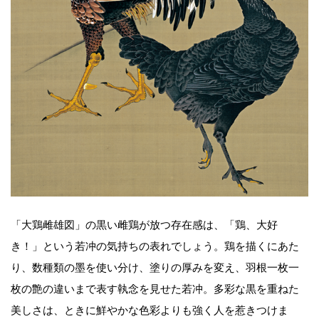
「大鶏雌雄図」の黒い雌鶏が放つ存在感は、「鶏、大好
き！」という若冲の気持ちの表れでしょう。鶏を描くにあた
り、数種類の墨を使い分け、塗りの厚みを変え、羽根一枚一
枚の艶の違いまで表す執念を見せた若冲。多彩な黒を重ねた
美しさは、ときに鮮やかな色彩よりも強く人を惹きつけま