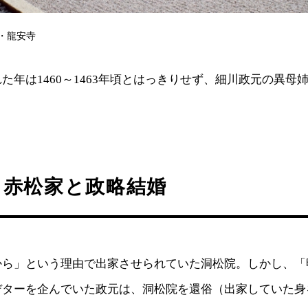
・龍安寺
た年は1460～1463年頃とはっきりせず、細川政元の異母
。
て赤松家と政略結婚
から」という理由で出家させられていた洞松院。しかし、「
デターを企んでいた政元は、洞松院を還俗（出家していた身