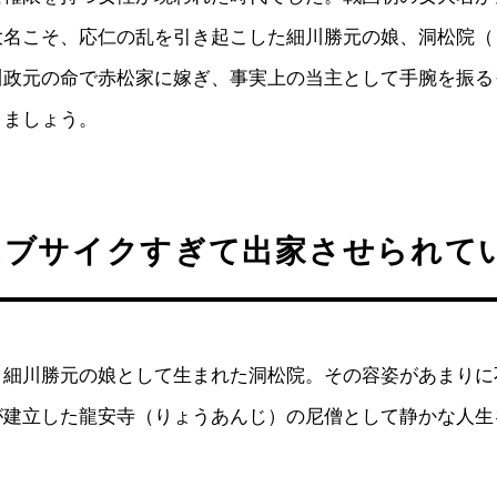
大名こそ、応仁の乱を引き起こした細川勝元の娘、洞松院（
川政元の命で赤松家に嫁ぎ、事実上の当主として手腕を振る
きましょう。
はブサイクすぎて出家させられて
、細川勝元の娘として生まれた洞松院。その容姿があまりに
が建立した龍安寺（りょうあんじ）の尼僧として静かな人生