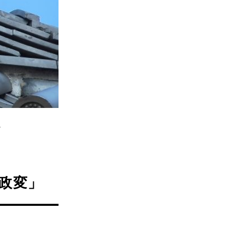
。
政変」