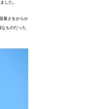
えました。
器量さをからか
福なものだった