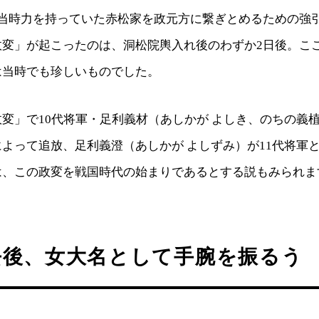
、当時力を持っていた赤松家を政元方に繋ぎとめるための強
政変」が起こったのは、洞松院輿入れ後のわずか2日後。こ
は当時でも珍しいものでした。
変」で10代将軍・足利義材（あしかが よしき、のちの義
よって追放、足利義澄（あしかが よしずみ）が11代将軍
は、この政変を戦国時代の始まりであるとする説もみられま
去後、女大名として手腕を振るう