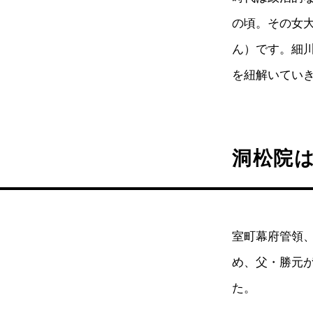
の頃。その女
ん）です。細
を紐解いてい
洞松院
室町幕府管領
め、父・勝元
た。