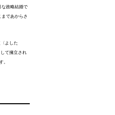
引な政略結婚で
こまであからさ
植〈よした
として擁立され
す。