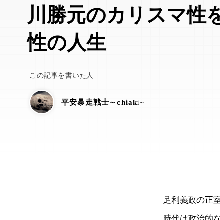
川勝元のカリスマ性
性の人生
この記事を書いた人
平安暴走戦士～chiaki~
足利義政の正
時代は政治的