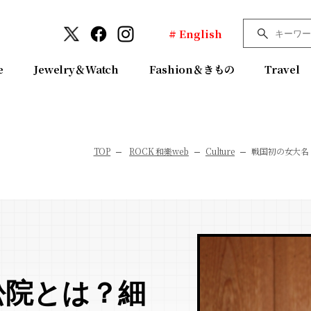
# English
e
Jewelry＆Watch
Fashion＆きもの
Travel
TOP
ROCK 和樂web
Culture
戦国初の女大名
松院とは？細