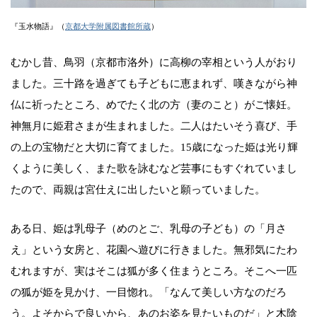
『玉水物語』（
京都大学附属図書館所蔵
）
むかし昔、鳥羽（京都市洛外）に高柳の宰相という人がおり
ました。三十路を過ぎても子どもに恵まれず、嘆きながら神
仏に祈ったところ、めでたく北の方（妻のこと）がご懐妊。
神無月に姫君さまが生まれました。二人はたいそう喜び、手
の上の宝物だと大切に育てました。15歳になった姫は光り輝
くように美しく、また歌を詠むなど芸事にもすぐれていまし
たので、両親は宮仕えに出したいと願っていました。
ある日、姫は乳母子（めのとご、乳母の子ども）の「月さ
え」という女房と、花園へ遊びに行きました。無邪気にたわ
むれますが、実はそこは狐が多く住まうところ。そこへ一匹
の狐が姫を見かけ、一目惚れ。「なんて美しい方なのだろ
う。よそからで良いから、あのお姿を見たいものだ」と木陰