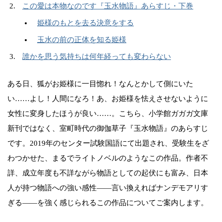
この愛は本物なのです『玉水物語』あらすじ・下巻
姫様のもとを去る決意をする
玉水の前の正体を知る姫様
誰かを思う気持ちは何年経っても変わらない
ある日、狐がお姫様に一目惚れ！なんとかして側にいた
い……よし！人間になろ！あ、お姫様を怯えさせないように
女性に変身したほうが良い……。こちら、小学館ガガガ文庫
新刊ではなく、室町時代の御伽草子『玉水物語』のあらすじ
です。2019年のセンター試験国語にて出題され、受験生をざ
わつかせた、まるでライトノベルのようなこの作品。作者不
詳、成立年度も不詳ながら物語としての起伏にも富み、日本
人が持つ物語への強い感性——言い換えればナンデモアリす
ぎる——を強く感じられるこの作品についてご案内します。