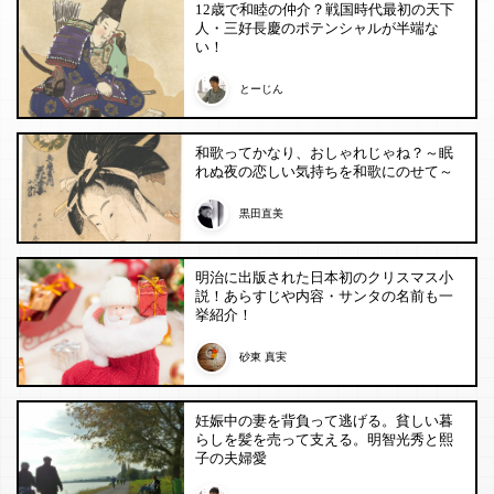
12歳で和睦の仲介？戦国時代最初の天下
人・三好長慶のポテンシャルが半端な
い！
とーじん
和歌ってかなり、おしゃれじゃね？～眠
れぬ夜の恋しい気持ちを和歌にのせて～
黒田直美
明治に出版された日本初のクリスマス小
説！あらすじや内容・サンタの名前も一
挙紹介！
砂東 真実
妊娠中の妻を背負って逃げる。貧しい暮
らしを髪を売って支える。明智光秀と熙
子の夫婦愛