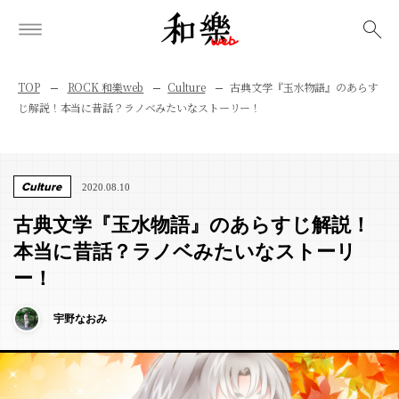
検索
TOP
ROCK 和樂web
Culture
古典文学『玉水物語』のあらす
じ解説！本当に昔話？ラノベみたいなストーリー！
Culture
2020.08.10
古典文学『玉水物語』のあらすじ解説！
本当に昔話？ラノベみたいなストーリ
ー！
宇野なおみ