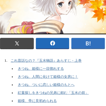
これ昔話なの？『玉水物語』あらすじ・上巻
きつね、姫様に一目惚れする
きつね、人間に化けて姫様の女房に！
きつね、ついに恋しい姫様のもとへ
紅葉探しをきつねの兄弟に頼む「玉水の前」
姫様、帝に見初められる