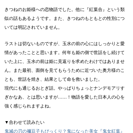
きつねのお姫様への恋物語でした。他に『紅葉合』という類
似の話もあるようです。また、きつねのもともとの性別につ
いては明記されていません。
ラストは切ないものですが、玉水の前の心にはしっかりと愛
情があったことと思います。何年も姫の側で世話をし続けて
いた上に、玉水の前は姫に見返りを求めたわけではありませ
ん。また最初、面倒を見てもらうために近づいた奥方様のこ
とも、世話を焼き、結果として命を救いました。
現代にも通じるおとぎ話。やっぱりちょっとナンデモアリす
ぎかなあ、とは思いますが……！物語を愛した日本人の心を
強く感じられますよね。
▼合わせて読みたい
鬼滅の刃の禰󠄀豆子もびっくり？鬼になった美女『鬼女紅葉』