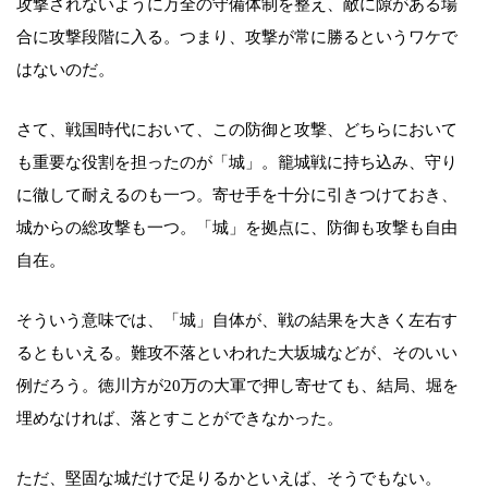
攻撃されないように万全の守備体制を整え、敵に隙がある場
合に攻撃段階に入る。つまり、攻撃が常に勝るというワケで
はないのだ。
さて、戦国時代において、この防御と攻撃、どちらにおいて
も重要な役割を担ったのが「城」。籠城戦に持ち込み、守り
に徹して耐えるのも一つ。寄せ手を十分に引きつけておき、
城からの総攻撃も一つ。「城」を拠点に、防御も攻撃も自由
自在。
そういう意味では、「城」自体が、戦の結果を大きく左右す
るともいえる。難攻不落といわれた大坂城などが、そのいい
例だろう。徳川方が20万の大軍で押し寄せても、結局、堀を
埋めなければ、落とすことができなかった。
ただ、堅固な城だけで足りるかといえば、そうでもない。