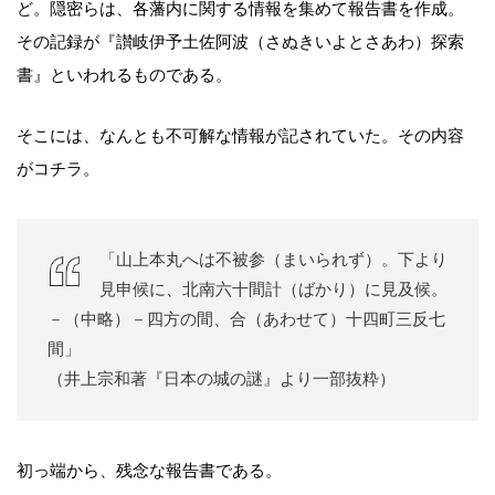
ど。隠密らは、各藩内に関する情報を集めて報告書を作成。
その記録が『讃岐伊予土佐阿波（さぬきいよとさあわ）探索
書』といわれるものである。
そこには、なんとも不可解な情報が記されていた。その内容
がコチラ。
「山上本丸へは不被参（まいられず）。下より
見申候に、北南六十間計（ばかり）に見及候。
－（中略）－四方の間、合（あわせて）十四町三反七
間」
（井上宗和著『日本の城の謎』より一部抜粋）
初っ端から、残念な報告書である。