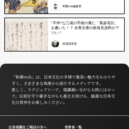
和樂web編集部
“不仲”な三成の手紙の裏に「風姿花伝」
を書いた！？ 永青文庫の新発見資料がア
ツい！
給湯流茶道
「和樂web」は、日本文化の多様で奥深い魅力をわかりや
すく、さまざまな角度から紹介するメディアです。
美しく、ラグジュアリーで、格調高いながらも時にはロッ
ク。伝統を守り継ぎながらも進化を続ける、幽遠な日本文
化の世界をお楽しみください。
広告掲載をご検討の方へ
執筆者一覧