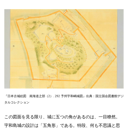
『日本古城絵図 南海道之部（2）. 292 予州宇和嶋城図』出典：国立国会図書館デジ
タルコレクション
この図面を見る限り、城に五つの角があるのは、一目瞭然。
宇和島城の設計は「五角形」である。特段、何も不思議と思