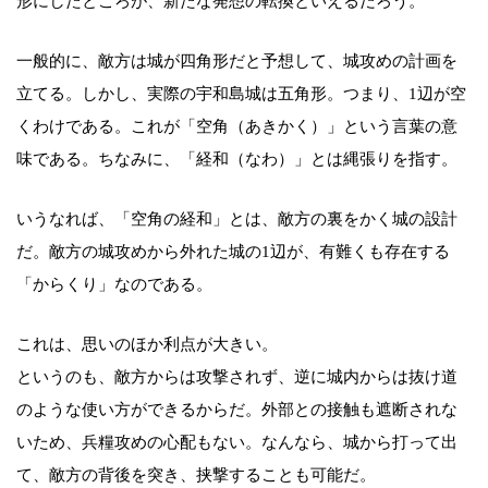
形にしたところが、新たな発想の転換といえるだろう。
一般的に、敵方は城が四角形だと予想して、城攻めの計画を
立てる。しかし、実際の宇和島城は五角形。つまり、1辺が空
くわけである。これが「空角（あきかく）」という言葉の意
味である。ちなみに、「経和（なわ）」とは縄張りを指す。
いうなれば、「空角の経和」とは、敵方の裏をかく城の設計
だ。敵方の城攻めから外れた城の1辺が、有難くも存在する
「からくり」なのである。
これは、思いのほか利点が大きい。
というのも、敵方からは攻撃されず、逆に城内からは抜け道
のような使い方ができるからだ。外部との接触も遮断されな
いため、兵糧攻めの心配もない。なんなら、城から打って出
て、敵方の背後を突き、挟撃することも可能だ。