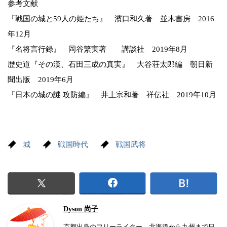
参考文献
『戦国の城と59人の姫たち』 濱口和久著 並木書房 2016
年12月
『名将言行録』 岡谷繁実著 講談社 2019年8月
歴史道『その漢、石田三成の真実』 大谷荘太郎編 朝日新
聞出版 2019年6月
『日本の城の謎 攻防編』 井上宗和著 祥伝社 2019年10月
城
戦国時代
戦国武将
Dyson 尚子
京都出身のフリーライター。北海道から九州まで日