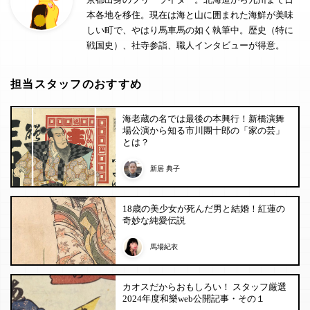
本各地を移住。現在は海と山に囲まれた海鮮が美味
しい町で、やはり馬車馬の如く執筆中。歴史（特に
戦国史）、社寺参詣、職人インタビューが得意。
担当スタッフのおすすめ
海老蔵の名では最後の本興行！新橋演舞
場公演から知る市川團十郎の「家の芸」
とは？
新居 典子
18歳の美少女が死んだ男と結婚！紅蓮の
奇妙な純愛伝説
馬場紀衣
カオスだからおもしろい！ スタッフ厳選
2024年度和樂web公開記事・その１