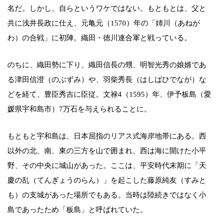
名だ。しかし、自らというワケではない。もともとは、父と
共に浅井長政に仕え、元亀元（1570）年の「姉川（あねが
わ）の合戦」に初陣。織田・徳川連合軍と戦っている。
のちに、織田勢に下り、織田信長の甥、明智光秀の娘婿であ
る津田信澄（のぶずみ）や、羽柴秀長（はしばひでなが）な
どを経て、豊臣秀吉に臣従。文禄4（1595）年、伊予板島（愛
媛県宇和島市）7万石を与えられることに。
もともと宇和島は、日本屈指のリアス式海岸地帯にある。西
以外の北、南、東の三方を山で囲まれ、西は海に開けた小平
野、その中央に城山があった。ここは、平安時代末期に「天
慶の乱（てんぎょうのらん）」を起こした藤原純友（すみと
も）の支城があった場所でもある。当時は陸続きではなく小
島であったため「板島」と呼ばれていた。