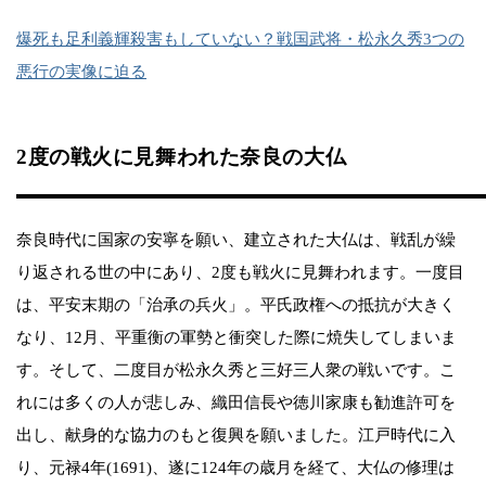
爆死も足利義輝殺害もしていない？戦国武将・松永久秀3つの
悪行の実像に迫る
2度の戦火に見舞われた奈良の大仏
奈良時代に国家の安寧を願い、建立された大仏は、戦乱が繰
り返される世の中にあり、2度も戦火に見舞われます。一度目
は、平安末期の「治承の兵火」。平氏政権への抵抗が大きく
なり、12月、平重衡の軍勢と衝突した際に焼失してしまいま
す。そして、二度目が松永久秀と三好三人衆の戦いです。こ
れには多くの人が悲しみ、織田信長や徳川家康も勧進許可を
出し、献身的な協力のもと復興を願いました。江戸時代に入
り、元禄4年(1691)、遂に124年の歳月を経て、大仏の修理は