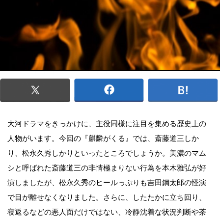
大河ドラマをきっかけに、主役同様に注目を集める歴史上の
人物がいます。今回の『麒麟がくる』では、斎藤道三しか
り、松永久秀しかりといったところでしょうか。美濃のマム
シと呼ばれた斎藤道三の非情極まりない行為を本木雅弘が好
演しましたが、松永久秀のヒールっぷりも吉田鋼太郎の怪演
で目が離せなくなりました。さらに、したたかに立ち回り、
寝返るなどの悪人面だけではない、冷静沈着な状況判断や茶