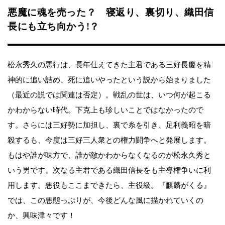
悪魔に魂を売った？ 寝返り、裏切り、織田信
長にも立ち向かう!？
松永秀久の悪行は、長年仕えてきた主君である三好長慶を精
神的に追い詰め、死に追いやったという説から始まりました
（最近の説では関連は否定）。戦乱の世は、いつ何が起こる
かわからない時代。下克上も珍しいことではなかったので
す。さらには三好勢に加担し、裏で糸を引き、足利義昭を暗
殺するも、今度は三好三人衆との権力闘争へと発展します。
もはや誰が味方で、誰が敵かわからなくなるのが松永久秀と
いう男です。次なる主君である織田信長をも主導権争いに利
用します。悪役もここまできたら、主役級。『麒麟がくる』
では、この悪態っぷりが、今後どんな風に描かれていくの
か、興味津々です！