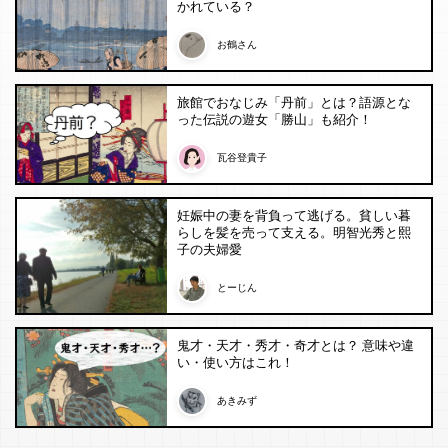
かれている？
お鶴さん
旅館でおなじみ「丹前」とは？語源とな
った伝説の遊女「勝山」も紹介！
瓦谷登貴子
妊娠中の妻を背負って逃げる。貧しい暮
らしを髪を売って支える。明智光秀と熙
子の夫婦愛
とーじん
鬼才・天才・秀才・奇才とは？ 意味や違
い・使い方はこれ！
あきみず