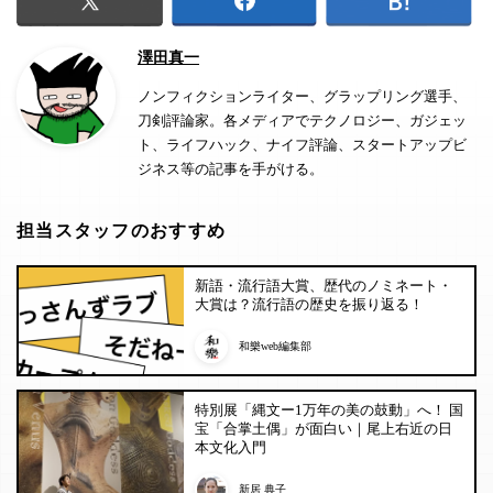
澤田真一
ノンフィクションライター、グラップリング選手、
刀剣評論家。各メディアでテクノロジー、ガジェッ
ト、ライフハック、ナイフ評論、スタートアップビ
ジネス等の記事を手がける。
担当スタッフのおすすめ
新語・流行語大賞、歴代のノミネート・
大賞は？流行語の歴史を振り返る！
和樂web編集部
特別展「縄文ー1万年の美の鼓動」へ！ 国
宝「合掌土偶」が面白い｜尾上右近の日
本文化入門
新居 典子