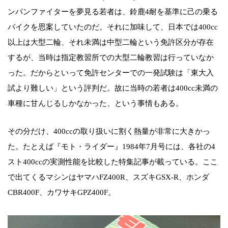
ンパンファイターを夢見る若者は、鈴鹿4耐を基準に己の乗る
バイクを思案していたのだ。それに加味して、日本では400cc
以上は大型二輪、それ未満は中型二輪という免許区分が存在
するが、当時は指定教習所での大型二輪教習は行っていなか
った。だからといって免許センターでの一発試験は「東大入
試より難しい」という評判だ。故に当時の若者は400cc未満の
車種に甘んじるしかなかった、という事情もある。
その分だけ、400ccの取り扱いに割く熱量が非常に大きかっ
た。たとえば『モト・ライダー』1984年7月号には、各社の4
スト400ccの実測性能を比較した特集記事が載っている。ここ
で出てくるマシンはヤマハFZ400R、スズキGSX-R、ホンダ
CBR400F、カワサキGPZ400F。