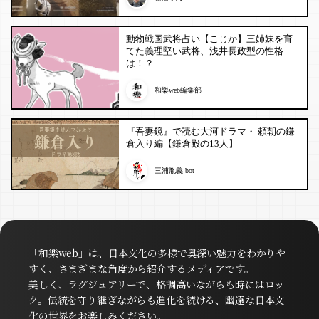
動物戦国武将占い【こじか】三姉妹を育
てた義理堅い武将、浅井長政型の性格
は！？
和樂web編集部
『吾妻鏡』で読む大河ドラマ・ 頼朝の鎌
倉入り編【鎌倉殿の13人】
三浦胤義 bot
「和樂web」は、日本文化の多様で奥深い魅力をわかりや
すく、さまざまな角度から紹介するメディアです。
美しく、ラグジュアリーで、格調高いながらも時にはロッ
ク。伝統を守り継ぎながらも進化を続ける、幽遠な日本文
化の世界をお楽しみください。