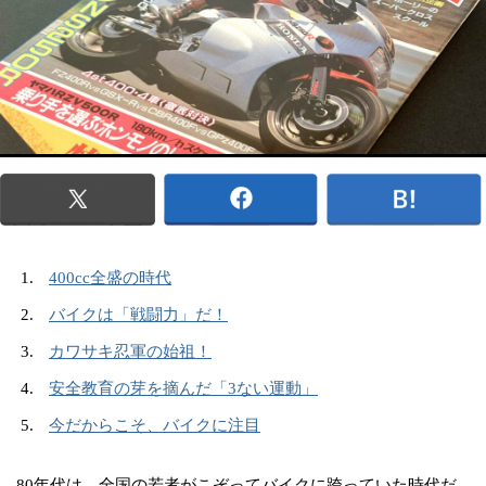
400cc全盛の時代
バイクは「戦闘力」だ！
カワサキ忍軍の始祖！
安全教育の芽を摘んだ「3ない運動」
今だからこそ、バイクに注目
80年代は、全国の若者がこぞってバイクに跨っていた時代だ