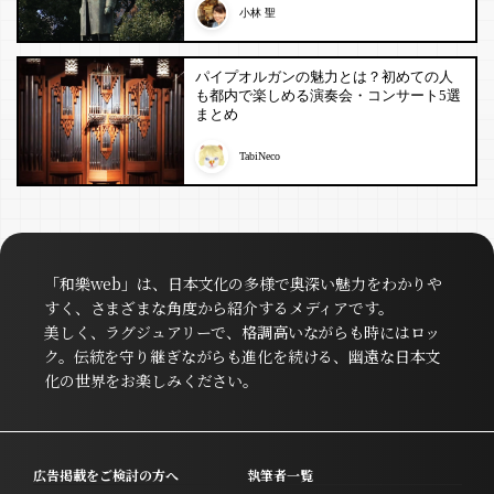
小林 聖
パイプオルガンの魅力とは？初めての人
も都内で楽しめる演奏会・コンサート5選
まとめ
TabiNeco
「和樂web」は、日本文化の多様で奥深い魅力をわかりや
すく、さまざまな角度から紹介するメディアです。
美しく、ラグジュアリーで、格調高いながらも時にはロッ
ク。伝統を守り継ぎながらも進化を続ける、幽遠な日本文
化の世界をお楽しみください。
広告掲載をご検討の方へ
執筆者一覧