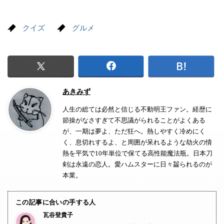
クイズ
グルメ
あきみず
人生の総ては必然と信じる不動明王ファン。経歴に
節操がなさすぎて不思議がられることがよくある
が、一期は夢よ、ただ狂へ。熱しやすく冷めにく
く、息切れするよ、と周囲が呆れるような劫火の情
熱を平気で10年単位で保てる高性能魔法瓶。日本刀
剣は永遠の恋人。愛ハムスターに日々齧られるのが
本業。
この記事に合いの手する人
瓦谷登貴子