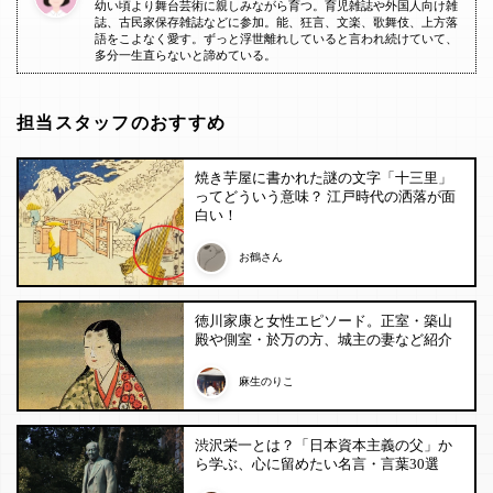
幼い頃より舞台芸術に親しみながら育つ。育児雑誌や外国人向け雑
誌、古民家保存雑誌などに参加。能、狂言、文楽、歌舞伎、上方落
語をこよなく愛す。ずっと浮世離れしていると言われ続けていて、
多分一生直らないと諦めている。
担当スタッフのおすすめ
焼き芋屋に書かれた謎の文字「十三里」
ってどういう意味？ 江戸時代の洒落が面
白い！
お鶴さん
徳川家康と女性エピソード。正室・築山
殿や側室・於万の方、城主の妻など紹介
麻生のりこ
渋沢栄一とは？「日本資本主義の父」か
ら学ぶ、心に留めたい名言・言葉30選