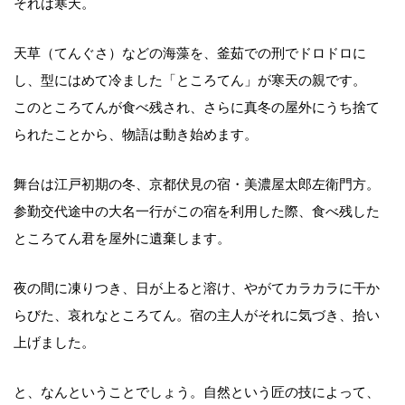
それは寒天。
天草（てんぐさ）などの海藻を、釜茹での刑でドロドロに
し、型にはめて冷ました「ところてん」が寒天の親です。
このところてんが食べ残され、さらに真冬の屋外にうち捨て
られたことから、物語は動き始めます。
舞台は江戸初期の冬、京都伏見の宿・美濃屋太郎左衛門方。
参勤交代途中の大名一行がこの宿を利用した際、食べ残した
ところてん君を屋外に遺棄します。
夜の間に凍りつき、日が上ると溶け、やがてカラカラに干か
らびた、哀れなところてん。宿の主人がそれに気づき、拾い
上げました。
と、なんということでしょう。自然という匠の技によって、